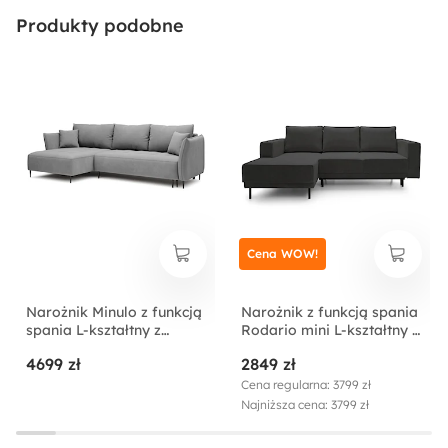
Wysokość podłokietników:
Produkty podobne
62 cm
Głębokość siedziska bez poduszek:
90 cm
Liczba poduszek:
5
Cena WOW!
Rozmiar:
Duży
Narożnik Minulo z funkcją
Narożnik z funkcją spania
spania L-kształtny z
Rodario mini L-kształtny z
Liczba miejsc:
pojemnikiem szary velvet
pojemnikiem ciemnoszary
4699 zł
2849 zł
lewostronny hydrofobowy
sztruks lewostronny
4
Cena regularna: 3799 zł
Najniższa cena: 3799 zł
Rodzaj boków: