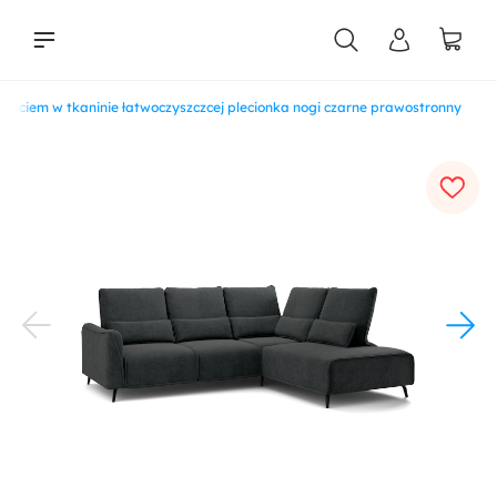
arciem w tkaninie łatwoczyszczcej plecionka nogi czarne prawostronny
liści