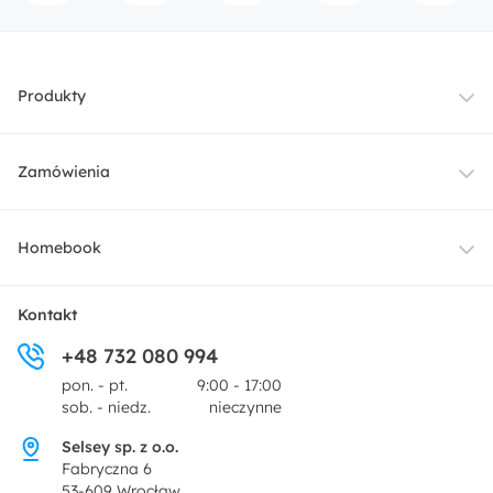
Regulowane zagłówki:
Nie
Produkty
Meble
Zamówienia
Oświetlenie
Dostawa
Homebook
Tekstylia
Płatności i raty
O nas
Kontakt
Ogród i taras
+48 732 080 994
Zwroty
Centrum prasowe
pon. - pt.
9:00 - 17:00
Dekoracje i akcesoria
sob. - niedz.
nieczynne
Pytania i odpowiedzi
Oferta dla producentów
Selsey sp. z o.o.
Promocje
Fabryczna 6
Regulamin
53-609 Wrocław