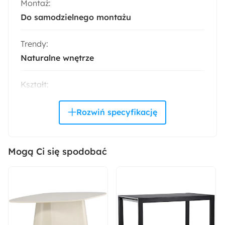
Montaż:
Do samodzielnego montażu
Trendy:
Naturalne wnętrze
Kształt:
L-kształtny
Materiał:
Tkanina
Drewno
Metal
Pianka meblowa
Szenil
Mogą Ci się spodobać
Kolor nóżek:
Czarny
Materiał ramy: