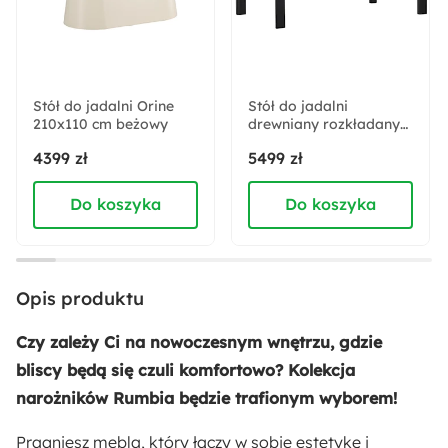
Drewno
Pomieszczenie:
Salon
Stół do jadalni Orine
Stół do jadalni
210x110 cm beżowy
drewniany rozkładany
Slider 170-250x95 cm
Materiał nóżek:
4399 zł
5499 zł
dąb czarny
Metal
Do koszyka
Do koszyka
Akcja specjalna:
Nowość
Opis produktu
Materiał oparcia:
Pianka poliuretanowa
Czy zależy Ci na nowoczesnym wnętrzu, gdzie
bliscy będą się czuli komfortowo? Kolekcja
Materiał siedziska:
narożników Rumbia będzie trafionym wyborem!
Pianka wysokoelastyczna HR
Pragniesz mebla, który łączy w sobie estetykę i