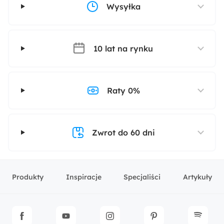
Poduszki dekoracyjne w zestawie:
Wysyłka
Tak
Tapicerowany Tył:
10 lat na rynku
Tak
Rodzaj narożnika:
Raty 0%
Z wyborem strony
Długość:
Zwrot do 60 dni
208 cm
Rodzaj:
Produkty
Inspiracje
Specjaliści
Artykuły
Prawostronny
Funkcje:
Regulowane zagłówki
Tapicerowany tył