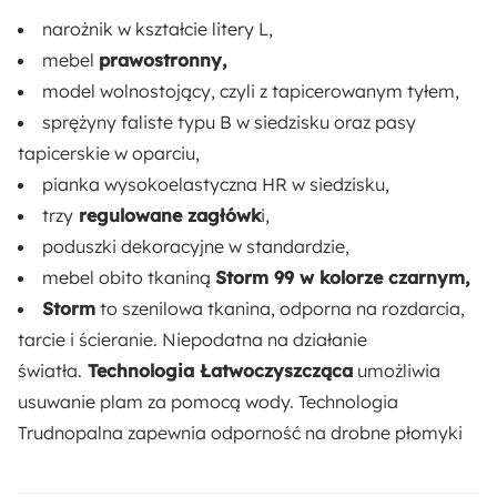
51 cm
narożnik w kształcie litery L,
mebel
prawostronny,
Szerokość otomany:
model wolnostojący, czyli z tapicerowanym tyłem,
87 cm
sprężyny faliste typu B w siedzisku oraz pasy
tapicerskie w oparciu,
Wysokość siedziska:
pianka wysokoelastyczna HR w siedzisku,
45 cm
trzy
regulowane zagłówk
i,
Głębokość siedziska:
poduszki dekoracyjne w standardzie,
68 cm
mebel obito tkaniną
Storm 99 w kolorze czarnym,
Storm
to szenilowa tkanina, odporna na rozdarcia,
Szerokość siedziska:
tarcie i ścieranie. Niepodatna na działanie
140 cm
światła.
Technologia Łatwoczyszcząca
umożliwia
usuwanie plam za pomocą wody. Technologia
Szerokość podłokietnika:
Trudnopalna zapewnia odporność na drobne płomyki
15 cm