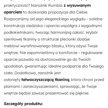
Odpowiedzialny wybór:
praktyczność? Narożnik Rumbia
z wysuwanym
Wyprodukowano w Polsce
oparciem
to doskonała propozycja dla Ciebie.
Rozpocznijmy od jego eleganckiego wyglądu – solidna
Wysokość:
konstrukcja siedziska i oparcia współgra z wygodnymi
94 cm
podłokietnikami, tworząc harmonijną całość. Wybór
szenilowej tkaniny o strukturze plecionki dodaje
Głębokość:
meblowi wyrafinowanego blasku, który ożywi Twoje
208 cm
wnętrze. Nie zapomnieliśmy o komforcie – regulowane
oparcie pozwala na dostosowanie go do Twoich
Szerokość:
upodobań, gwarantując idealne podparcie dla Twojego
260 cm
ciała. Dodatkowo, narożnik jest
osłonięty
łatwoczyszczącą tkaniną
, która chroni przed
Wysokość nóżek:
plamami i zanieczyszczeniami, sprawiając, że Twoje
15 cm
wnętrze będzie zawsze prezentować się pięknie.
Wysokość oparcia:
Szczegóły produktu: