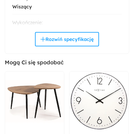
Wiszący
Wykończenie:
Matowe
Kolor frontów:
Dąb artisan
Mogą Ci się spodobać
Kolor korpusu:
Dąb artisan
Pomieszczenie:
Biuro
Kolor uchwytów:
Czarny