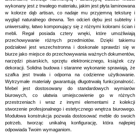
73 cm
wykonany jest z trwałego materiału, jakim jest płyta laminowana 
w kolorze dąb artisan, co nadaje mu przyjemną teksturę i 
wygląd naturalnego drewna. Ten odcień dębu jest subtelny i 
Głębokość:
uniwersalny, łatwo komponujący się z różnymi kolorami ścian i 
42 cm
mebli. Regał posiada cztery wnęki, które umożliwiają 
przechowywanie różnych przedmiotów. Dzięki takiemu 
Szerokość:
podziałowi jest wszechstronna i doskonale sprawdzi się w 
biurze jako miejsce do przechowywania ważnych dokumentów, 
80 cm
narzędzi pisarskich, sprzętu elektronicznego, książek czy 
dekoracji. Solidna budowa i staranne wykonanie sprawiają, że 
Liczba półek:
szafka jest trwała i odporna na codzienne użytkowanie. 
4
Wytrzymałe materiały gwarantują długotrwałą funkcjonalność. 
Mebel jest dostosowany do standardowych wymiarów 
biurowych, co ułatwia umiejscowienie go w różnych 
Liczba półek otwartych:
przestrzeniach i wraz z innymi elementami z kolekcji 
4
stworzenie profesjonalnego i estetycznego wnętrza biurowego. 
Modułowa konstrukcja pozwala dostosować meble do swoich 
Styl:
potrzeb, tworząc unikalną konfigurację, która najlepiej 
odpowiada Twoim wymaganiom. 
Klasyczny