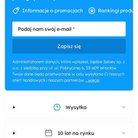
Informacje o promocjach
Rankingi produk
Podaj nam swój e-mail
Zapisz się
Administratorem danych, które wpiszesz, będzie Selsey sp. z
o.o. z siedzibą przy ul. ul. Fabrycznej 6, 53-609 Wrocław.
Twoje dane będą przetwarzane w celu wysyłania Ci naszych
ofert handlowych i naszych partnerów.
...więcej
Wysyłka
10 lat na rynku