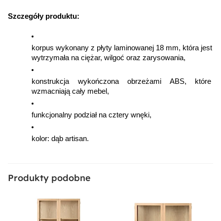
Dostępne oświetlenie:
Szczegóły produktu:
Nie
korpus wykonany z płyty laminowanej 18 mm, która jest 
Długość:
wytrzymała na ciężar, wilgoć oraz zarysowania,
42 cm
konstrukcja wykończona obrzeżami ABS, które 
wzmacniają cały mebel,
Materiał:
Płyta meblowa
funkcjonalny podział na cztery wnęki,
Sposób montażu:
kolor: dąb artisan.
Wiszący
Produkty podobne