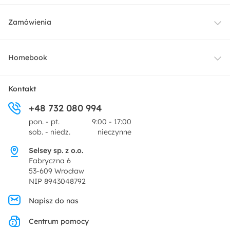
Meble
Zamówienia
Oświetlenie
Dostawa
Homebook
Tekstylia
Płatności i raty
O nas
Kontakt
Ogród i taras
+48 732 080 994
Zwroty
Centrum prasowe
pon. - pt.
9:00 - 17:00
Dekoracje i akcesoria
sob. - niedz.
nieczynne
Pytania i odpowiedzi
Oferta dla producentów
Selsey sp. z o.o.
Promocje
Fabryczna 6
Regulamin
53-609 Wrocław
NIP 8943048792
Polityka prywatności
Napisz do nas
Centrum pomocy
Ustawienia prywatności