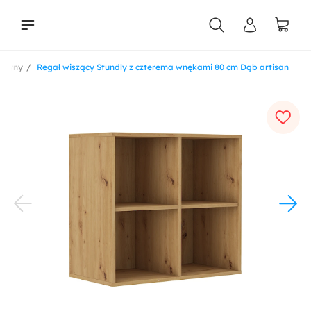
itryny
Regał wiszący Stundly z czterema wnękami 80 cm Dąb artisan
liści