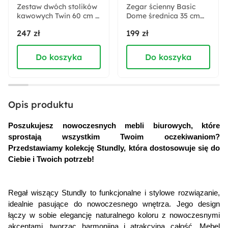
Zestaw dwóch stolików
Zegar ścienny Basic
kawowych Twin 60 cm i
Materiał frontów:
Dome średnica 35 cm
40 cm dąb artisan/
biały
Płyta laminowana
247 zł
199 zł
czarny mat
Do koszyka
Do koszyka
Materiał korpusu:
Płyta laminowana
Wykończenie frontów:
Opis produktu
Matowe
Poszukujesz nowoczesnych mebli biurowych, które 
sprostają wszystkim Twoim oczekiwaniom? 
Wykończenie korpusu:
Przedstawiamy kolekcję Stundly, która dostosowuje się do 
Matowe
Ciebie i Twoich potrzeb!
Zabezpieczenie obrzeży:
Regał wiszący Stundly to funkcjonalne i stylowe rozwiązanie, 
Obrzeża ABS
idealnie pasujące do nowoczesnego wnętrza. Jego design 
łączy w sobie elegancję naturalnego koloru z nowoczesnymi 
Wysokość:
akcentami, tworząc harmonijną i atrakcyjną całość. Mebel 