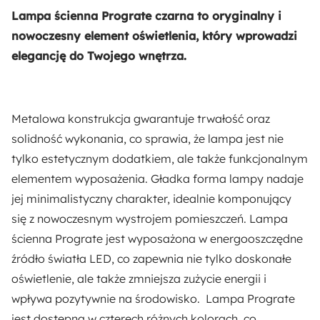
Lampa ścienna Prograte czarna to oryginalny i
LED:
nowoczesny element oświetlenia, który wprowadzi
Tak
elegancję do Twojego wnętrza.
Wysokość:
12.2 cm
Metalowa konstrukcja gwarantuje trwałość oraz
solidność wykonania, co sprawia, że lampa jest nie
Żarówka w zestawie:
tylko estetycznym dodatkiem, ale także funkcjonalnym
Tak
elementem wyposażenia. Gładka forma lampy nadaje
jej minimalistyczny charakter, idealnie komponujący
Liczba sztuk w zestawie:
się z nowoczesnym wystrojem pomieszczeń. Lampa
1
ścienna Prograte jest wyposażona w energooszczędne
źródło światła LED, co zapewnia nie tylko doskonałe
Liczba punktów świetlnych:
oświetlenie, ale także zmniejsza zużycie energii i
1
wpływa pozytywnie na środowisko. Lampa Prograte
jest dostępna w czterech różnych kolorach, co