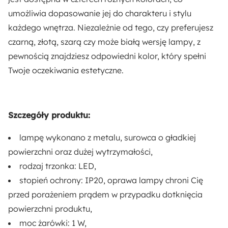
Styl:
umożliwia dopasowanie jej do charakteru i stylu
Nowoczesny
każdego wnętrza. Niezależnie od tego, czy preferujesz
czarną, złotą, szarą czy może białą wersję lampy, z
Kształt:
pewnością znajdziesz odpowiedni kolor, który spełni
Nieregularny
Twoje oczekiwania estetyczne.
Sposób montażu:
Wiszący
Szczegóły produktu:
Długość:
lampę wykonano z metalu, surowca o gładkiej
13 cm
powierzchni oraz dużej wytrzymałości,
rodzaj trzonka: LED,
Rodzaj:
stopień ochrony: IP20, oprawa lampy chroni Cię
Wiszący
przed porażeniem prądem w przypadku dotknięcia
Funkcje:
powierzchni produktu,
Oświetlenie LED
Żarówka w zestawie
moc żarówki: 1 W,