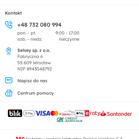
Tekstylia
Płatności i raty
O nas
Kontakt
Ogród i taras
+48 732 080 994
Zwroty
Centrum prasowe
pon. - pt.
9:00 - 17:00
Dekoracje i akcesoria
sob. - niedz.
nieczynne
Pytania i odpowiedzi
Oferta dla producentów
Selsey sp. z o.o.
Promocje
Fabryczna 6
Regulamin
53-609 Wrocław
NIP 8943048792
Polityka prywatności
Napisz do nas
Centrum pomocy
Ustawienia prywatności
Kontakt