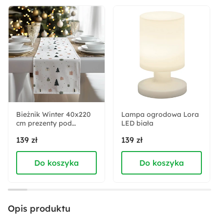
Rodzaj trzonka:
LED
Akcja specjalna:
Nowość
Stopień ochrony IP:
IP20
Bieżnik Winter 40x220
Lampa ogrodowa Lora
cm prezenty pod
Maksymalna moc żarówki:
LED biała
choinką
1 W
139 zł
139 zł
Do koszyka
Do koszyka
Głębokość:
13 cm
Szerokość:
Opis produktu
17 cm