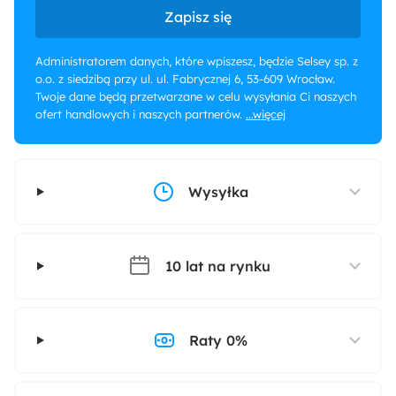
Zapisz się
Administratorem danych, które wpiszesz, będzie Selsey sp. z
o.o. z siedzibą przy ul. ul. Fabrycznej 6, 53-609 Wrocław.
Twoje dane będą przetwarzane w celu wysyłania Ci naszych
ofert handlowych i naszych partnerów.
...więcej
Wysyłka
10 lat na rynku
Raty 0%