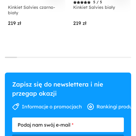
5 / 5
Kinkiet Salvies czarno-
Kinkiet Salvies biały
biały
219 zł
219 zł
Zapisz się do newslettera i nie
przegap okazji
Informacje o promocjach
Rankingi produk
Podaj nam swój e-mail