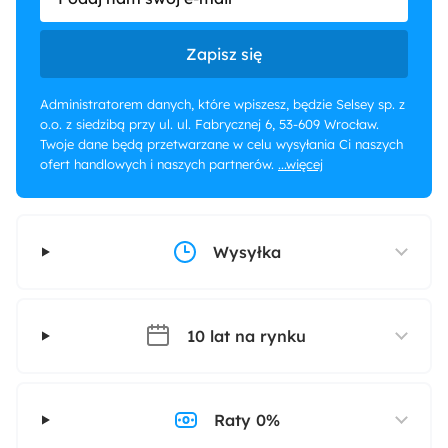
Zapisz się
Administratorem danych, które wpiszesz, będzie Selsey sp. z
o.o. z siedzibą przy ul. ul. Fabrycznej 6, 53-609 Wrocław.
Twoje dane będą przetwarzane w celu wysyłania Ci naszych
ofert handlowych i naszych partnerów.
...więcej
Wysyłka
10 lat na rynku
Raty 0%