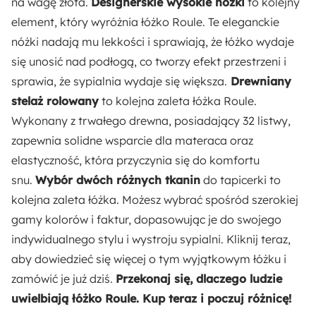
na wagę złota.
Designerskie wysokie nóżki
to kolejny
Wyprodukowano w Polsce
element, który wyróżnia łóżko Roule. Te eleganckie
nóżki nadają mu lekkości i sprawiają, że łóżko wydaje
Wysokość:
się unosić nad podłogą, co tworzy efekt przestrzeni i
96 cm
sprawia, że sypialnia wydaje się większa.
Drewniany
stelaż rolowany
to kolejna zaleta łóżka Roule.
Wysokość nóżek:
Wykonany z trwałego drewna, posiadający 32 listwy,
15 cm
zapewnia solidne wsparcie dla materaca oraz
elastyczność, która przyczynia się do komfortu
Wysokość zagłowia:
snu.
Wybór dwóch różnych tkanin
do tapicerki to
96 cm
kolejna zaleta łóżka. Możesz wybrać spośród szerokiej
Maksymalne obciążenie:
gamy kolorów i faktur, dopasowując je do swojego
250 kg
indywidualnego stylu i wystroju sypialni. Kliknij teraz,
aby dowiedzieć się więcej o tym wyjątkowym łóżku i
Liczba listew:
zamówić je już dziś.
Przekonaj się, dlaczego ludzie
32
uwielbiają łóżko Roule. Kup teraz i poczuj różnicę!