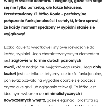
Witaj w świecie komfortu i elegancji, gdzie sen staje
Rodzaj podstawy:
się nie tylko potrzebą, ale także luksusem.
Stelaż
Przedstawiamy Ci łóżko Roule - perfekcyjne
połączenie funkcjonalności i estetyki, które sprawi,
Materiał stelaża:
że każdy moment spędzony w sypialni stanie się
Drewno
wyjątkowy!
Materiał podstawy:
Łóżko Roule to wyjątkowe i stylowe rozwiązanie do
Drewno
Płyta meblowa
każdej sypialni. Jego charakterystycznym elementem
jest
zagłowie w formie dwóch poziomych
Materiał zagłowia:
owali,
które nadają mu wyjątkowego uroku. Jego
obły
Drewno
kształt
jest nie tylko estetyczny, ale także funkcjonalny,
ponieważ pozwala na wygodne oparcie się podczas
Powierzchnia spania:
czytania książki lub oglądania telewizji. To łóżko jest
140x200 cm
idealnym wyborem do
minimalistycznych i
nowoczesnych wnętrz
, gdzie elegancja i prostota są
Odpowiedzialny wybór: