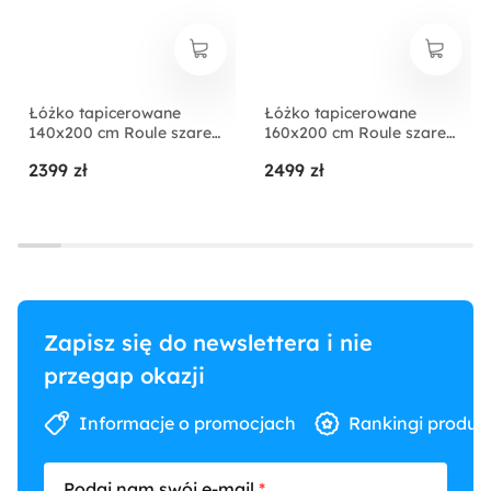
Łóżko tapicerowane
Łóżko tapicerowane
140x200 cm Roule szare
160x200 cm Roule szare
welur hydrofobowy nóżki
welur hydrofobowy nóżki
2399 zł
2499 zł
złote
złote
Zapisz się do newslettera i nie
przegap okazji
Informacje o promocjach
Rankingi produk
Podaj nam swój e-mail