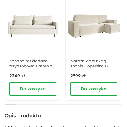
Kremowy
Pomieszczenie:
Sypialnia
Rodzaj stelaża:
Rolowany
Kanapa rozkładana
Narożnik z funkcją
trzyosobowa Umpro z
Akcja specjalna:
spania Copertino L-
pojemnikiem kremowa
kształtny z pojemnikiem
Nowość
2249 zł
2399 zł
szenil
uniwersalny kremowy
welur hydrofobowy
Do koszyka
Do koszyka
Materiał listew:
Drewno
Materiał obicia:
Opis produktu
Tkanina