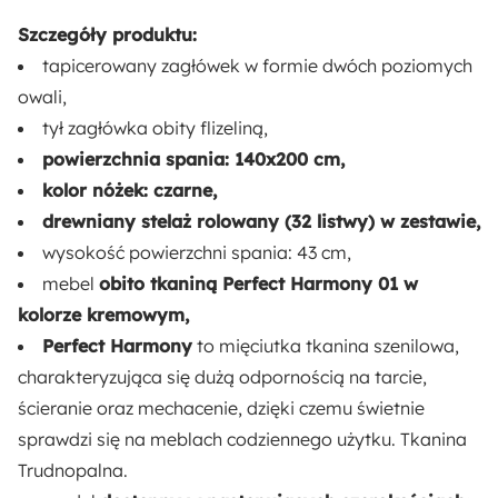
Liczba miejsc:
Szczegóły produktu:
2
tapicerowany zagłówek w formie dwóch poziomych
owali,
Szerokość:
tył zagłówka obity flizeliną,
173 cm
powierzchnia spania: 140x200 cm,
kolor nóżek: czarne,
Rodzaj łóżka:
drewniany stelaż rolowany (32 listwy) w zestawie,
Podwójne
wysokość powierzchni spania: 43 cm,
mebel
obito tkaniną Perfect Harmony 01 w
Rodzaj wezgłowia:
kolorze kremowym,
Poziome panele
Perfect Harmony
to mięciutka tkanina szenilowa,
charakteryzująca się dużą odpornością na tarcie,
Materac:
ścieranie oraz mechacenie, dzięki czemu świetnie
Nie
sprawdzi się na meblach codziennego użytku. Tkanina
Trudnopalna.
Pojemnik na pościel: