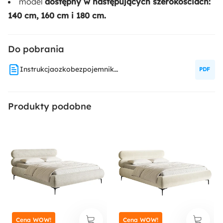
model
dostępny w następujących szerokościach:
Nie
140 cm, 160 cm i 180 cm.
Dostępne oświetlenie:
Nie
Do pobrania
InstrukcjaozkobezpojemnikaRouleiOvalle
Stelaż:
Tak
Produkty podobne
Głębokość:
216 cm
Ilość paczek:
4
Styl:
Minimalistyczny
Nowoczesny
Cena WOW!
Cena WOW!