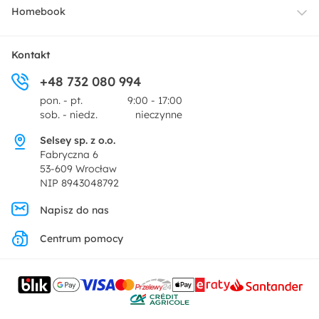
Dostawa
Homebook
Tekstylia
Płatności i raty
O nas
Kontakt
Ogród i taras
+48 732 080 994
Zwroty
Centrum prasowe
pon. - pt.
9:00 - 17:00
Dekoracje i akcesoria
sob. - niedz.
nieczynne
Pytania i odpowiedzi
Oferta dla producentów
Selsey sp. z o.o.
Promocje
Fabryczna 6
Regulamin
53-609 Wrocław
NIP 8943048792
Polityka prywatności
Napisz do nas
Centrum pomocy
Ustawienia prywatności
Kontakt