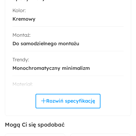
Kolor:
Kremowy
Montaż:
Do samodzielnego montażu
Trendy:
Monochromatyczny minimalizm
Materiał:
Tkanina
Drewno
Płyta meblowa
Szenil
Kolor nóżek:
Czarny
Mogą Ci się spodobać
Kolor detalu: