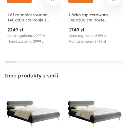
Długość:
216 cm
Łóżko tapicerowane
Łóżko tapicerowane
140x200 cm Roule z
160x200 cm Roule
pojemnikiem stelaż
kremowe welur
Rodzaj:
2249 zł
1749 zł
metalowy szarobeżowe
hydrofobowy nóżki
szenil nóżki czarne
czarne
Cena regularna: 2999 zł
Cena regularna: 2499 zł
Dwuosobowy
Najniższa cena: 2999 zł
Najniższa cena: 2499 zł
Funkcje:
Bez materaca
Na nóżkach
Inne produkty z serii