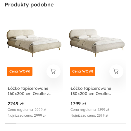
216 cm
Produkty podobne
Ilość paczek:
5
Styl:
Minimalistyczny
Nowoczesny
Długość:
Cena WOW!
Cena WOW!
216 cm
Łóżko tapicerowane
Łóżko tapicerowane
Rodzaj:
160x200 cm Ovalle z
180x200 cm Ovalle
Dwuosobowy
pojemnikiem stelaż
jasnobeżowe plecionka
2249 zł
1799 zł
metalowy beżowe szenil
hydrofobowa nóżki złote
nóżki złote
Cena regularna: 2999 zł
Cena regularna: 2399 zł
Funkcje:
Najniższa cena: 2999 zł
Najniższa cena: 2399 zł
Bez materaca
Na nóżkach
Podnośnik gazowy
Pojemnik na pościel