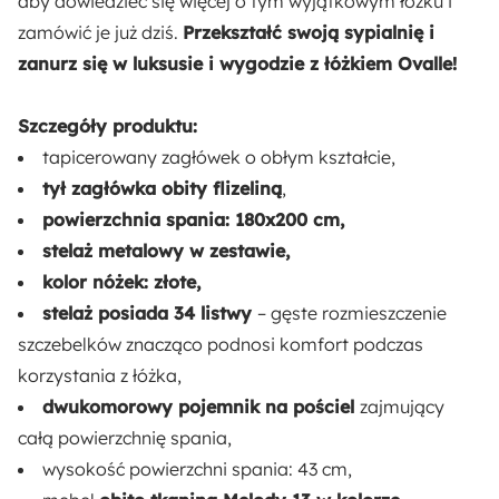
aby dowiedzieć się więcej o tym wyjątkowym łóżku i
96 cm
zamówić je już dziś.
Przekształć swoją sypialnię i
zanurz się w luksusie i wygodzie z łóżkiem Ovalle!
Maksymalne obciążenie:
250 kg
Szczegóły produktu:
tapicerowany zagłówek o obłym kształcie,
Liczba listew:
tył zagłówka obity flizeliną
,
34
powierzchnia spania: 180x200 cm,
stelaż metalowy w zestawie,
Liczba miejsc:
kolor nóżek: złote,
2
stelaż posiada 34 listwy
– gęste rozmieszczenie
szczebelków znacząco podnosi komfort podczas
Szerokość:
korzystania z łóżka,
213 cm
dwukomorowy pojemnik na pościel
zajmujący
całą powierzchnię spania,
Stelaż:
wysokość powierzchni spania: 43 cm,
Tak