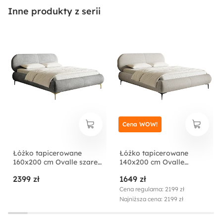
Stelaż metalowy
Inne produkty z serii
Cena WOW!
Łóżko tapicerowane
Łóżko tapicerowane
160x200 cm Ovalle szare
140x200 cm Ovalle
szenil nóżki złote
szarobeżowe plecionka
2399 zł
1649 zł
hydrofobowa nóżki
czarne
Cena regularna: 2199 zł
Najniższa cena: 2199 zł