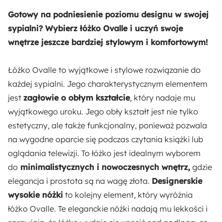
Tkanina
Gotowy na podniesienie poziomu designu w swojej
sypialni? Wybierz łóżko Ovalle i uczyń swoje
Rodzaj podstawy:
wnętrze jeszcze bardziej stylowym i komfortowym!
Stelaż
Łóżko Ovalle to wyjątkowe i stylowe rozwiązanie do
Materiał sprężyn:
każdej sypialni. Jego charakterystycznym elementem
Metal
jest
zagłowie o obłym kształcie
, który nadaje mu
wyjątkowego uroku. Jego obły kształt jest nie tylko
Materiał stelaża:
estetyczny, ale także funkcjonalny, ponieważ pozwala
Metal
na wygodne oparcie się podczas czytania książki lub
oglądania telewizji. To łóżko jest idealnym wyborem
Materiał podstawy:
do
minimalistycznych i nowoczesnych wnętrz,
gdzie
Drewno
Płyta meblowa
elegancja i prostota są na wagę złota.
Designerskie
wysokie nóżki
to kolejny element, który wyróżnia
Materiał zagłowia:
łóżko Ovalle. Te eleganckie nóżki nadają mu lekkości i
Drewno