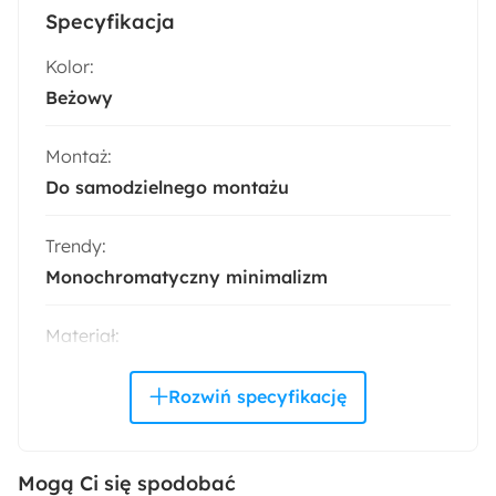
Specyfikacja
Kolor:
Beżowy
Montaż:
Do samodzielnego montażu
Trendy:
Monochromatyczny minimalizm
Materiał:
Tkanina
Boucle
Drewno
Metal
Płyta meblowa
Kolor nóżek:
Złoty
Mogą Ci się spodobać