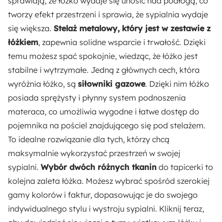
sprawiają, że łóżko wydaje się unosić nad podłogą, co
tworzy efekt przestrzeni i sprawia, że sypialnia wydaje
Sposób otwierania:
się większa.
Stelaż metalowy, który jest w zestawie z
Do góry
łóżkiem
, zapewnia solidne wsparcie i trwałość. Dzięki
temu możesz spać spokojnie, wiedząc, że łóżko jest
Powierzchnia spania:
stabilne i wytrzymałe. Jedną z głównych cech, która
180x200 cm
wyróżnia łóżko, są
siłowniki gazowe
. Dzięki nim łóżko
Odpowiedzialny wybór:
posiada sprężysty i płynny system podnoszenia
Wyprodukowano w Polsce
materaca, co umożliwia wygodne i łatwe dostęp do
pojemnika na pościel znajdującego się pod stelażem.
Wysokość:
To idealne rozwiązanie dla tych, którzy chcą
96 cm
maksymalnie wykorzystać przestrzeń w swojej
sypialni.
Wybór dwóch różnych tkanin
do tapicerki to
Wysokość nóżek:
kolejna zaleta łóżka. Możesz wybrać spośród szerokiej
15 cm
gamy kolorów i faktur, dopasowując je do swojego
indywidualnego stylu i wystroju sypialni. Kliknij teraz,
Wysokość zagłowia: