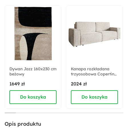
Kolor detalu:
Beżowy
Pomieszczenie:
Sypialnia
Rodzaj stelaża:
Z podnośnikiem gazowym
Dywan Jazz 160x230 cm
Kanapa rozkładana
beżowy
trzyosobowa Copertino
beżowa sztruks
Akcja specjalna:
1649 zł
2024 zł
Nowość
Do koszyka
Do koszyka
Materiał listew:
Drewno
Opis produktu
Materiał obicia: