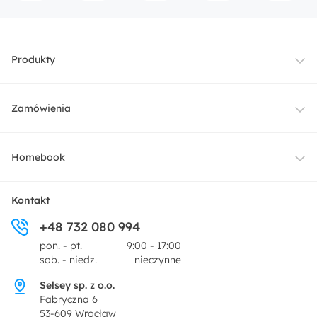
Produkty
Meble
Zamówienia
Oświetlenie
Dostawa
Homebook
Tekstylia
Płatności i raty
O nas
Kontakt
Ogród i taras
+48 732 080 994
Zwroty
Centrum prasowe
pon. - pt.
9:00 - 17:00
Dekoracje i akcesoria
sob. - niedz.
nieczynne
Pytania i odpowiedzi
Oferta dla producentów
Selsey sp. z o.o.
Promocje
Fabryczna 6
Regulamin
53-609 Wrocław