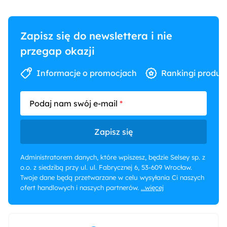
Zapisz się do newslettera i nie
przegap okazji
Informacje o promocjach
Rankingi produk
Podaj nam swój e-mail
Zapisz się
Administratorem danych, które wpiszesz, będzie Selsey sp. z
o.o. z siedzibą przy ul. ul. Fabrycznej 6, 53-609 Wrocław.
Twoje dane będą przetwarzane w celu wysyłania Ci naszych
ofert handlowych i naszych partnerów.
...więcej