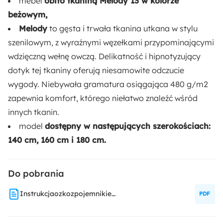
mebel
obito tkaniną Melody 13 w kolorze
Rodzaj łóżka:
beżowym,
Podwójne
Melody
to gęsta i trwała tkanina utkana w stylu
szenilowym, z wyraźnymi węzełkami przypominającymi
Materac:
wdzięczną wełnę owczą. Delikatność i hipnotyzujący
Nie
dotyk tej tkaniny oferują niesamowite odczucie
wygody. Niebywała gramatura osiągająca 480 g/m2
Pojemnik na pościel:
zapewnia komfort, którego niełatwo znaleźć wśród
Tak
innych tkanin.
model
dostępny w następujących szerokościach:
Dostępne oświetlenie:
140 cm, 160 cm i 180 cm.
Nie
Do pobrania
Rodzaj podnośnika:
Gazowy
InstrukcjaozkozpojemnikiemRouleiOvalle
Głębokość: