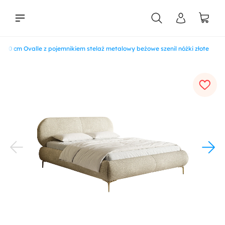
200 cm Ovalle z pojemnikiem stelaż metalowy beżowe szenil nóżki złote
liści