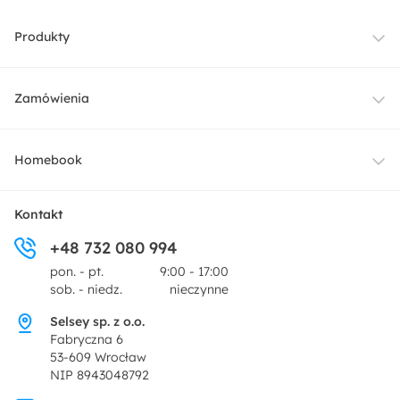
Produkty
Meble
Zamówienia
Oświetlenie
Dostawa
Homebook
Tekstylia
Płatności i raty
O nas
Kontakt
Ogród i taras
+48 732 080 994
Zwroty
Centrum prasowe
pon. - pt.
9:00 - 17:00
Dekoracje i akcesoria
sob. - niedz.
nieczynne
Pytania i odpowiedzi
Oferta dla producentów
Selsey sp. z o.o.
Promocje
Fabryczna 6
Regulamin
53-609 Wrocław
NIP 8943048792