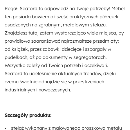
Wysokość nóżek:
Regał Seaford to odpowiedź na Twoje potrzeby! Mebel
6.8 cm
ten posiada bowiem aż sześć praktycznych półeczek
osadzonych na zgrabnym, metalowym stelażu.
Liczba półek otwartych:
Znajdziesz tutaj zatem wystarczająco wiele miejsca, by
6
prawidłowo zaaranżować najrozmaitsze przedmioty:
od książek, przez zabawki dziecięce i szpargały w
Styl:
pudełkach, aż po dokumenty w segregatorach.
Glamour
Industrialny
Nowoczesny
Wszystko zależy od Twoich potrzeb i oczekiwań.
Seaford to ucieleśnienie aktualnych trendów, dzięki
Kolor:
czemu świetnie odnajdzie się w przestrzeniach
Złoty
Czarny
industrialnych i nowoczesnych.
Rodzaj:
Stojący
Szczegóły produktu:
Dostępne oświetlenie:
stelaż wykonany z malowanego proszkowo metalu
Nie