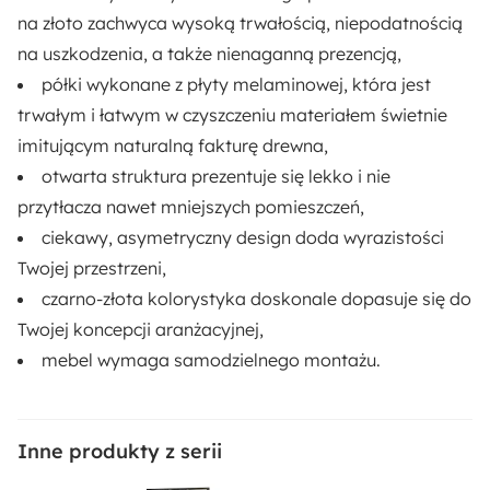
na złoto zachwyca wysoką trwałością, niepodatnością
na uszkodzenia, a także nienaganną prezencją,
Długość:
półki wykonane z płyty melaminowej, która jest
35 cm
trwałym i łatwym w czyszczeniu materiałem świetnie
Materiał:
imitującym naturalną fakturę drewna,
Metal
Płyta meblowa
otwarta struktura prezentuje się lekko i nie
przytłacza nawet mniejszych pomieszczeń,
Sposób montażu:
ciekawy, asymetryczny design doda wyrazistości
Stojący
Twojej przestrzeni,
czarno-złota kolorystyka doskonale dopasuje się do
Twojej koncepcji aranżacyjnej,
mebel wymaga samodzielnego montażu.
Inne produkty z serii