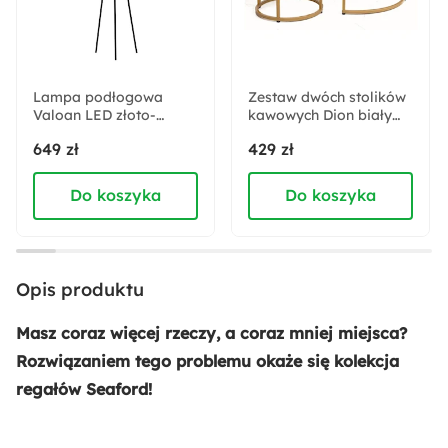
Nowość
Materiał frontów:
Płyta melaminowana
Lampa podłogowa
Zestaw dwóch stolików
Valoan LED złoto-
kawowych Dion biały
czarna
marmur/ złota
Materiał korpusu:
649 zł
429 zł
podstawa
Stal malowana proszkowo
Do koszyka
Do koszyka
Wysokość:
185 cm
Opis produktu
Głębokość:
35 cm
Masz coraz więcej rzeczy, a coraz mniej miejsca?
Rozwiązaniem tego problemu okaże się kolekcja
Szerokość:
regałów Seaford!
77 cm