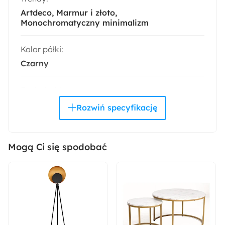
Artdeco
Marmur i złoto
Monochromatyczny minimalizm
Kolor półki:
Czarny
Rodzaj nóżek:
Proste
Kolor korpusu:
Złoty
Mogą Ci się spodobać
Pomieszczenie:
Salon
Akcja specjalna: