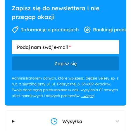
Zapisz się do newslettera i nie
przegap okazji
Informacje o promocjach
Rankingi produk
Podaj nam swój e-mail
Zapisz się
Administratorem danych, które wpiszesz, będzie Selsey sp. z
o.o. z siedzibą przy ul. ul. Fabrycznej 6, 53-609 Wrocław.
Twoje dane będą przetwarzane w celu wysyłania Ci naszych
ofert handlowych i naszych partnerów.
...więcej
Wysyłka