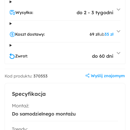
do 2 - 3 tygodni
Wysyłka:
Koszt dostawy:
69 zł
lub
35 zł
do 60 dni
Zwrot:
Wyślij znajomym
Kod produktu:
370553
Specyfikacja
Montaż:
Do samodzielnego montażu
Trendy: