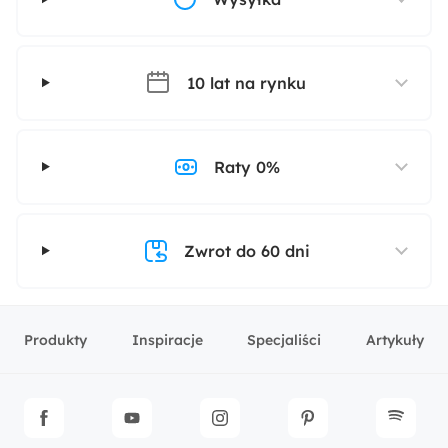
Kolor oparcia:
Jasnoszary
10 lat na rynku
Kolor poduszek:
Jasnoszary
Raty 0%
Kolor siedziska:
Jasnoszary
Zwrot do 60 dni
Długość:
92 cm
Powierzchnia spania:
Produkty
Inspiracje
Specjaliści
Artykuły
140x195 cm
Funkcje:
Funkcja spania
Pojemnik na pościel