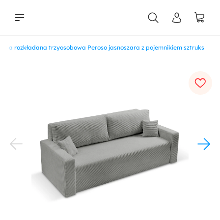
apa rozkładana trzyosobowa Peroso jasnoszara z pojemnikiem sztruks
liści