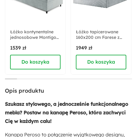
Drewno
Pomieszczenie:
Salon
Łóżko kontynentalne
Łóżko tapicerowane
jednosobowe Montigo
160x200 cm Farese z
Mini 90x200 cm z
pojemnikiem i
Materiał nóżek:
1539 zł
1949 zł
pojemnikiem, topperem
siłownikiem gazowym
Tworzywo sztuczne
i poduszką jasnoszare
jasnoszare sztruks
sztruks nogi czarne
Do koszyka
Do koszyka
lewostronne
Akcja specjalna:
Nowość
Opis produktu
Materiał obicia:
Sztruks
Szukasz stylowego, a jednocześnie funkcjonalnego
mebla? Postaw na kanapę Peroso, która zachwyci
Materiał oparcia:
Cię w każdym calu!
Pianka poliuretanowa
Kanapa Peroso to połączenie wyjątkowego designu,