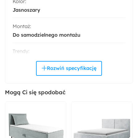
Kolor:
Jasnoszary
Montaż:
Do samodzielnego montażu
Trendy:
Sztruks
Materiał:
Tkanina
Drewno
Pianka meblowa
Sztruks
Tworzywo sztuczne
Mogą Ci się spodobać
Kolor nóżek:
Czarny
Materiał ramy: