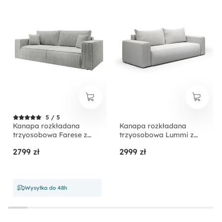
Liczba poduszek:
2
Rozmiar:
Średni
Szerokość powierzchni spania:
140 cm
5 / 5
Kanapa rozkładana
Kanapa rozkładana
Rodzaj boków:
trzyosobowa Farese z
trzyosobowa Lummi z
Prostokątne
pojemnikiem jasnoszara
pojemnikiem jasnoszara
2799 zł
2999 zł
sztruks
szenil hydrofobowy
Długość powierzchni spania:
195 cm
Wysyłka do 48h
Tapicerowany Tył:
Nie