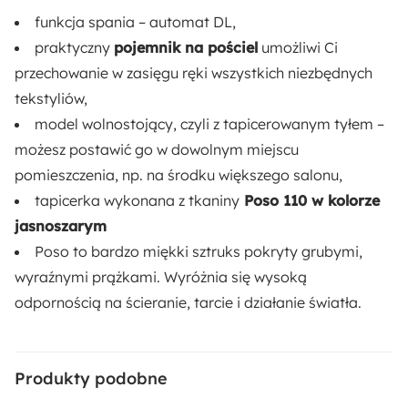
230 cm
funkcja spania – automat DL,
praktyczny
pojemnik na pościel
umożliwi Ci
Wysokość nóżek:
przechowanie w zasięgu ręki wszystkich niezbędnych
1.5 cm
tekstyliów,
model wolnostojący, czyli z tapicerowanym tyłem –
Wysokość siedziska:
możesz postawić go w dowolnym miejscu
42 cm
pomieszczenia, np. na środku większego salonu,
Głębokość siedziska:
tapicerka wykonana z tkaniny
Poso 110 w kolorze
75 cm
jasnoszarym
Poso to bardzo miękki sztruks pokryty grubymi,
Szerokość siedziska:
wyraźnymi prążkami. Wyróżnia się wysoką
190 cm
odpornością na ścieranie, tarcie i działanie światła.
Liczba miejsc:
3
Produkty podobne