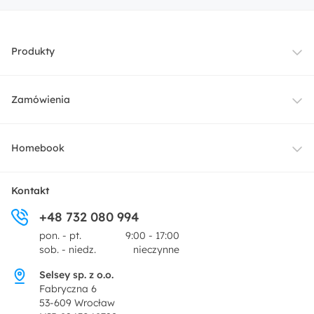
Pojemnik na pościel:
Produkty
Tak
Regulowane zagłówki:
Meble
Zamówienia
Nie
Oświetlenie
Dostawa
Homebook
Tekstylia
Płatności i raty
O nas
Kontakt
Ogród i taras
+48 732 080 994
Zwroty
Centrum prasowe
pon. - pt.
9:00 - 17:00
Dekoracje i akcesoria
sob. - niedz.
nieczynne
Pytania i odpowiedzi
Oferta dla producentów
Selsey sp. z o.o.
Promocje
Fabryczna 6
Regulamin
53-609 Wrocław