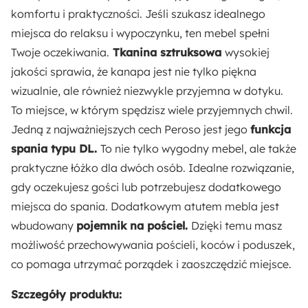
Materiał siedziska:
komfortu i praktyczności. Jeśli szukasz idealnego
Pianka poliuretanowa
miejsca do relaksu i wypoczynku, ten mebel spełni
Twoje oczekiwania.
Tkanina sztruksowa
wysokiej
Sposób rozkładania:
jakości sprawia, że kanapa jest nie tylko piękna
Wózek
wizualnie, ale również niezwykle przyjemna w dotyku.
To miejsce, w którym spędzisz wiele przyjemnych chwil.
Odpowiedzialny wybór:
Jedną z najważniejszych cech Peroso jest jego
funkcja
Wyprodukowano w Polsce
spania typu DL.
To nie tylko wygodny mebel, ale także
praktyczne łóżko dla dwóch osób. Idealne rozwiązanie,
Wysokość:
gdy oczekujesz gości lub potrzebujesz dodatkowego
75 cm
miejsca do spania. Dodatkowym atutem mebla jest
wbudowany
pojemnik na pościel.
Dzięki temu masz
Głębokość:
możliwość przechowywania pościeli, koców i poduszek,
92 cm
co pomaga utrzymać porządek i zaoszczędzić miejsce.
Szerokość:
Szczegóły produktu: