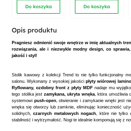
Do koszyka
Do koszyka
Numer płyty:
PU1002 MT Głęboka Czerń
Opis produktu
Kształt:
Prostokątny
Pragniesz odmienić swoje wnętrze w imię aktualnych tr
rozwiązania, ale i niezwykle modny design, co sprawia,
jakość i styl!
Stolik kawowy z kolekcji Trend to nie tylko funkcjonalny m
salonu. Wykonany z wysokiej jakości
płyty wiórowej lamin
Ryflowany, ozdobny front z płyty MDF
nadaje mu wyjątkow
tego stolika jest
zamykana, ukryta wnęka
, która umożliwia
systemowi
push-open
, otwieranie i zamykanie wnęki jest n
wnęka się otworzy lub zamknie, eliminując konieczność uży
solidnych,
czarnych metalowych nogach
, które nie tylk
stabilność i wytrzymałość. Nogi te idealnie komponują się z 