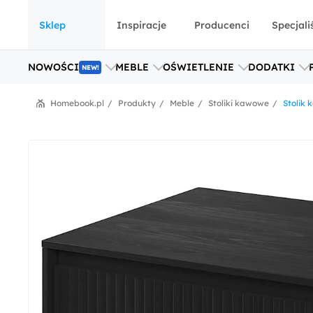
Sklep
Inspiracje
Producenci
Specjali
NOWOŚCI
MEBLE
OŚWIETLENIE
DODATKI
NEW!
Homebook.pl
Produkty
Meble
Stoliki kawowe
Stolik