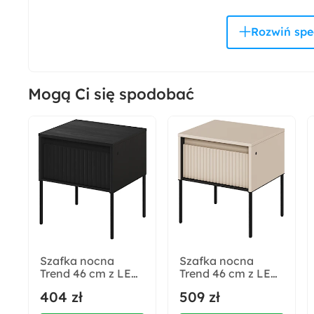
Salon
Materiał frontów:
Płyta MDF
Mogą Ci się spodobać
Szerokość:
70 cm
Liczba schowków:
1
Styl:
Industrialny
Nowoczesny
Szafka nocna
Szafka nocna
Trend 46 cm z LED
Trend 46 cm z LED
Ilość paczek:
Czarna
Beżowa
404 zł
509 zł
1