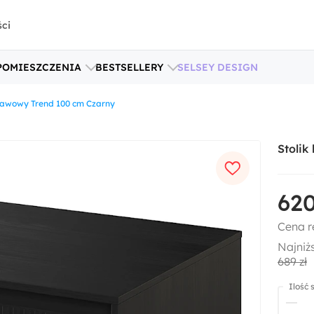
ści
POMIESZCZENIA
BESTSELLERY
SELSEY DESIGN
 kawowy Trend 100 cm Czarny
Stoli
620
Cena r
Najniż
689 zł
Ilość 