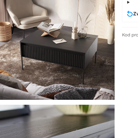
Z
Kod pr