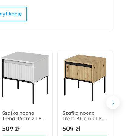
Metal
Wysokość:
50 cm
Wysokość nóżek:
24 cm
Liczba sztuk w zestawie:
1
Głębokość:
70 cm
Szafka nocna
Szafka nocna
Szaf
Trend 46 cm z LED
Trend 46 cm z LED
Trend
Zabezpieczenie obrzeży:
Biała
Dąb artisan
Szar
509 zł
509 zł
509 
Obrzeża ABS