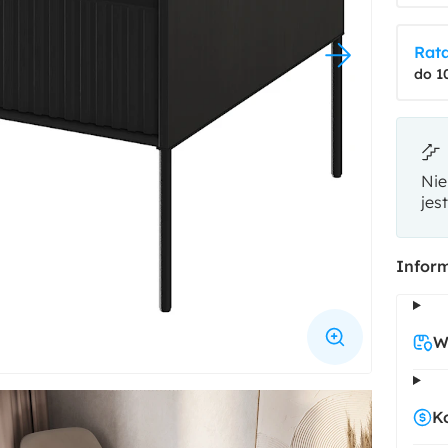
Rata
do 1
Nie
jes
Inform
W
K