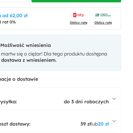
 od 62,00 zł
0 rat 0%
Oblicz ratę
Oblicz ratę
Możliwość wniesienia
 martw się o ciężar! Dla tego produktu dostępna
t
dostawa z wniesieniem.
acje o dostawie
ysyłka:
do 3 dni roboczych
oszt dostawy:
39 zł
lub
20 zł