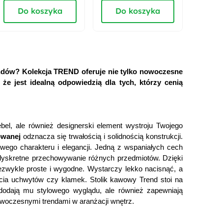
Do koszyka
Do koszyka
D
Długość:
70 cm
Materiał:
Metal
Płyta meblowa
endów? Kolekcja TREND oferuje nie tylko nowoczesne
 że jest idealną odpowiedzią dla tych, którzy cenią
ebel, ale również designerski element wystroju Twojego
owanej
odznacza się trwałością i solidnością konstrukcji.
ego charakteru i elegancji. Jedną z wspaniałych cech
 dyskretne przechowywanie różnych przedmiotów. Dzięki
iezwykle proste i wygodne. Wystarczy lekko nacisnąć, a
cia uchwytów czy klamek. Stolik kawowy Trend stoi na
o dodają mu stylowego wyglądu, ale również zapewniają
nowoczesnymi trendami w aranżacji wnętrz.