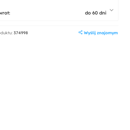
wrot:
do 60 dni
Wyślij znajomym
oduktu:
374998