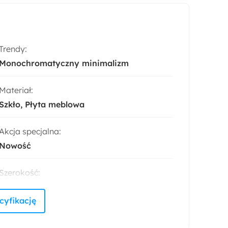
Trendy:
Monochromatyczny minimalizm
Materiał:
Szkło
Płyta meblowa
Akcja specjalna:
Nowość
Szerokość:
69 cm
Liczba sztuk w zestawie:
1