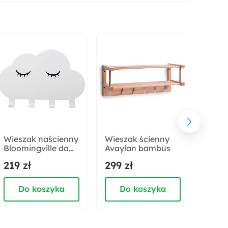
Sposób montażu:
Wiszący
Rodzaj:
Wiszący
Z ramą
Wieszak naścienny
Wieszak ścienny
Wiesz
Bloomingville do
Avaylan bambus
Brai
pokoju dziecięcego
219 zł
299 zł
359 
Whitneya
Do koszyka
Do koszyka
D