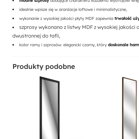
modne szprosy
dodające charakteru każdemu wystrojowi wnęt
idealnie wpisze się w aranżacje loftowe i minimalistyczne,
wykonanie z wysokiej jakości płyty MDF zapewnia
trwałość uż
szprosy wykonano z listwy MDF z wysokiej jakości o
dwustronnej do tafli,
kolor ramy i szprosów: elegancki czarny, który
doskonale harm
Produkty podobne