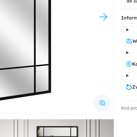
do 1
Inform
W
K
Z
Kod pr