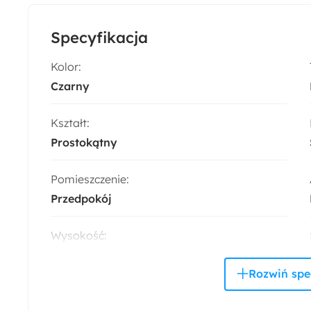
Specyfikacja
Kolor:
Czarny
Kształt:
Prostokątny
Pomieszczenie:
Przedpokój
Wysokość:
95 cm
Rama:
Tak