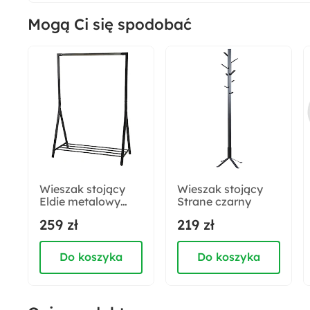
Mogą Ci się spodobać
Styl:
Nowoczesny
Montaż:
Do samodzielnego montażu
Wieszak stojący
Wieszak stojący
Eldie metalowy
Strane czarny
czarny z półką na
259 zł
219 zł
buty
Do koszyka
Do koszyka