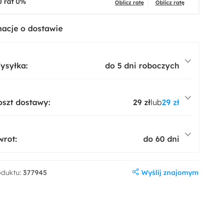
0 rat 0%
Oblicz ratę
Oblicz ratę
acje o dostawie
ysyłka:
do 5 dni roboczych
oszt dostawy:
29 zł
lub
29 zł
wrot:
do 60 dni
Wyślij znajomym
oduktu:
377945