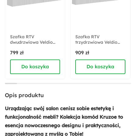
78.3 cm
Głębokość:
40 cm
Szafka RTV
Szafka RTV
dwudrzwiowa Veldio
Szerokość:
trzydrzwiowa Veldio
wisząca z ryflowanym
wisząca z ryflowanym
180 cm
799 zł
909 zł
frontem 200 cm biała
frontem 300 cm biała
Do koszyka
Do koszyka
Liczba półek:
6
Liczba szuflad:
Opis produktu
3
Urządzając swój salon cenisz sobie estetykę i
Liczba półek zamkniętych:
funkcjonalność mebli? Kolekcja komód Kruzoe to
6
esencja nowoczesnego designu i praktyczności,
zaprojektowana z myślą o Tobie!