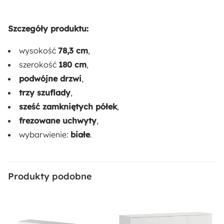
Stojący
Dostępne oświetlenie:
Szczegóły produktu:
Nie
wysokość
78,3 cm
,
szerokość
180 cm
,
Długość:
podwójne drzwi
,
40 cm
trzy szuflady
,
sześć zamkniętych półek
,
Materiał:
frezowane uchwyty
,
Płyta meblowa
Tworzywo sztuczne
wybarwienie:
białe
.
Sposób montażu:
Stojący
Produkty podobne