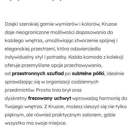
Styl:
Nowoczesny
Dzięki szerokiej gamie wymiarów i kolorów, Kruzoe
Maksymalne obciążenie:
daje nieograniczone możliwości dopasowania do
25 kg
każdego wnętrza, umożliwiając stworzenie spójnej i
eleganckiej przestrzeni, która odzwierciedla
Materiał nóżek:
indywidualny styl i potrzeby. Każda komoda z kolekcji
Plastik
oferuje przemyślane opcje przechowywania,
od
przestronnych szuflad
po
subtelne półki
, idealnie
Materiał korpusu:
sprawdzając się w organizacji codziennych
Płyta laminowana
przedmiotów. Prosta linia brył oraz
dyskretny
frezowany uchwyt
wprowadzą harmonię do
Zabezpieczenie obrzeży:
Twojego wnętrza. Z Kruzoe, możesz cieszyć się nie tylko
Obrzeża ABS
pięknym, ale również praktycznym salonem, gdzie
wszystko ma swoje miejsce.
Rodzaj: