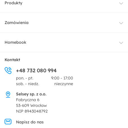
Produkty
Meble
Zamówienia
Oświetlenie
Dostawa
Homebook
Tekstylia
Płatności i raty
O nas
Kontakt
Ogród i taras
+48 732 080 994
Zwroty
Centrum prasowe
pon. - pt.
9:00 - 17:00
Dekoracje i akcesoria
sob. - niedz.
nieczynne
Pytania i odpowiedzi
Oferta dla producentów
Selsey sp. z o.o.
Promocje
Fabryczna 6
Regulamin
53-609 Wrocław
NIP 8943048792
Polityka prywatności
Napisz do nas