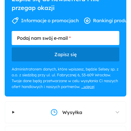
przegap okazji
Informacje o promocjach
Rankingi produk
Podaj nam swój e-mail
Zapisz się
Administratorem danych, które wpiszesz, będzie Selsey sp. z
o.o. z siedzibą przy ul. ul. Fabrycznej 6, 53-609 Wrocław.
Twoje dane będą przetwarzane w celu wysyłania Ci naszych
ofert handlowych i naszych partnerów.
...więcej
Wysyłka