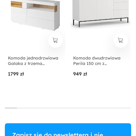
Komoda jednodrzwiowa
Komoda dwudrzwiowa
Galaka z trzema
Perila 150 cm z
szufladami /Biały / Biały
szufladami biała
1799 zł
949 zł
połysk / Dąb wotan
Zapisz się do newslettera i nie