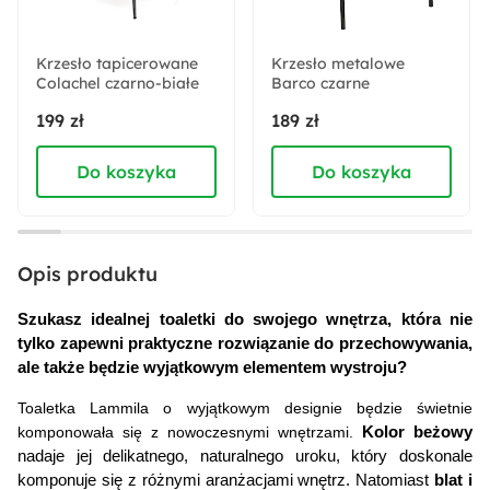
98.6 cm
Krzesło tapicerowane
Krzesło metalowe
Colachel czarno-białe
Kolor:
Barco czarne
Dąb
Szarobeżowy
199 zł
189 zł
Do koszyka
Do koszyka
Styl:
Nowoczesny
Numer płyty:
Opis produktu
PU1506 SO Kaszmirowy Beż
Szukasz idealnej toaletki do swojego wnętrza, która nie 
tylko zapewni praktyczne rozwiązanie do przechowywania, 
Głębokość:
ale także będzie wyjątkowym elementem wystroju?
38 cm
Toaletka Lammila o wyjątkowym designie będzie świetnie 
komponowała się z nowoczesnymi wnętrzami. 
Kolor beżowy 
Materiał nóżek:
nadaje jej delikatnego, naturalnego uroku, który doskonale 
Płyta wiórowa laminowana
komponuje się z różnymi aranżacjami wnętrz. Natomiast 
blat i 