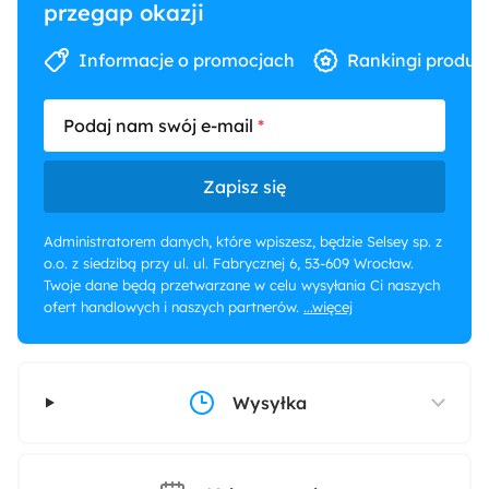
przegap okazji
Informacje o promocjach
Rankingi produk
Podaj nam swój e-mail
Zapisz się
Administratorem danych, które wpiszesz, będzie Selsey sp. z
o.o. z siedzibą przy ul. ul. Fabrycznej 6, 53-609 Wrocław.
Twoje dane będą przetwarzane w celu wysyłania Ci naszych
ofert handlowych i naszych partnerów.
...więcej
Wysyłka