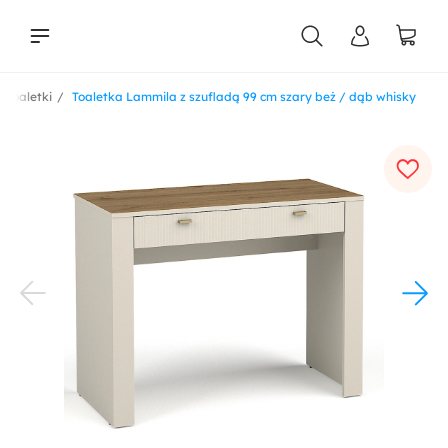
Toaletki
Toaletka Lammila z szufladą 99 cm szary beż / dąb whisky
liści