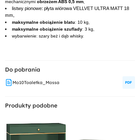
mechanicznymi 
obrzeżem ABS 0,5 mm
,
Przedpokój
Sypialnia
listwy pionowe: płyta wiórowa VELLVET ULTRA MATT 18 
mm,
Sposób montażu:
maksymalne obciążenie blatu
: 10 kg,
maksymalne obciążenie szuflady
: 3 kg,
Stojący
wybarwienie: szary beż i dąb whisky.
Do pobrania
Mo10Toaletka_Mossa
Produkty podobne