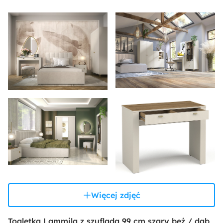
Więcej zdjęć
Toaletka Lammila z szufladą 99 cm szary beż / dąb