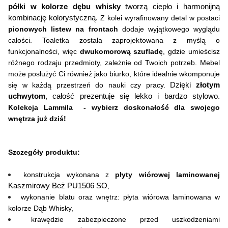
półki w kolorze dębu whisky
 tworzą ciepło i harmonijną 
Dostępne oświetlenie:
kombinację kolorystyczną. 
Z kolei wyrafinowany detal w postaci 
pionowych listew na frontach
 dodaje wyjątkowego wyglądu 
Nie
całości. Toaletka została zaprojektowana z myślą o 
funkcjonalności, więc 
dwukomorową szufladę
, gdzie umieścisz 
Kształt blatu:
różnego rodzaju przedmioty, zależnie od Twoich potrzeb. Mebel 
Prostokątny
może posłużyć Ci również jako biurko, które idealnie wkomponuje 
się w każdą przestrzeń do nauki czy pracy. 
Dzięki 
złotym 
uchwytom
, całość prezentuje się lekko i bardzo stylowo. 
Długość:
Kolekcja Lammila  - wybierz doskonałość dla swojego 
38 cm
wnętrza już dziś!
Kształt:
Szczegóły produktu:
Prostokątny
konstrukcja wykonana z 
płyty wiórowej laminowanej 
Materiał:
Kaszmirowy Beż PU1506 SO
,
Płyta meblowa
wykonanie blatu oraz wnętrz: płyta wiórowa laminowana w 
kolorze Dąb Whisky,
krawędzie zabezpieczone przed uszkodzeniami 
Pomieszczenie: