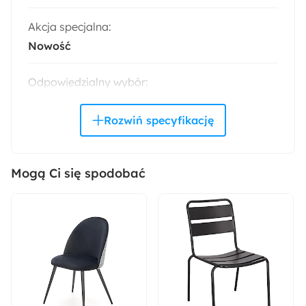
Akcja specjalna:
Nowość
Odpowiedzialny wybór:
Wyprodukowano w Polsce
Zabezpieczenie obrzeży:
Obrzeża ABS
Mogą Ci się spodobać
Wykończenie korpusu:
Matowe
Wysokość:
75 cm
Szerokość: