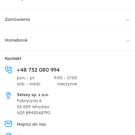
Meble
Zamówienia
Oświetlenie
Dostawa
Homebook
Tekstylia
Płatności i raty
O nas
Kontakt
Ogród i taras
+48 732 080 994
Zwroty
Centrum prasowe
pon. - pt.
9:00 - 17:00
Dekoracje i akcesoria
sob. - niedz.
nieczynne
Pytania i odpowiedzi
Oferta dla producentów
Selsey sp. z o.o.
Promocje
Fabryczna 6
Regulamin
53-609 Wrocław
NIP 8943048792
Polityka prywatności
Napisz do nas