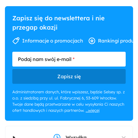
Zapisz się do newslettera i nie
przegap okazji
Informacje o promocjach
Rankingi produk
Podaj nam swój e-mail
Zapisz się
Administratorem danych, które wpiszesz, będzie Selsey sp. z
o.o. z siedzibą przy ul. ul. Fabrycznej 6, 53-609 Wrocław.
Twoje dane będą przetwarzane w celu wysyłania Ci naszych
ofert handlowych i naszych partnerów.
...więcej
Wysyłka