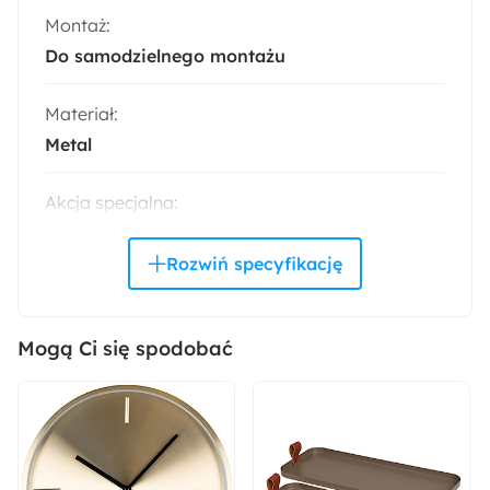
Montaż:
Do samodzielnego montażu
Materiał:
Metal
Akcja specjalna:
Nowość
Szerokość:
82 cm
Mogą Ci się spodobać
Liczba sztuk w zestawie:
1
Styl: