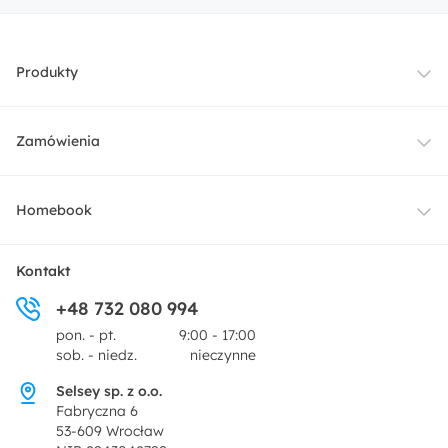
Produkty
Meble
Zamówienia
Oświetlenie
Dostawa
Homebook
Tekstylia
Płatności i raty
O nas
Kontakt
Ogród i taras
+48 732 080 994
Zwroty
Centrum prasowe
pon. - pt.
9:00 - 17:00
Dekoracje i akcesoria
sob. - niedz.
nieczynne
Pytania i odpowiedzi
Oferta dla producentów
Selsey sp. z o.o.
Promocje
Fabryczna 6
Regulamin
53-609 Wrocław