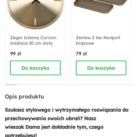
Nowoczesny
Pomieszczenie:
Przedpokój
Zegar ścienny Corrion
Zestaw 2 tac Nonpoit
średnica 30 cm złoty
Sposób montażu:
brązowe
Wiszący
99 zł
79 zł
Do koszyka
Do koszyka
Wysokość:
10.2 cm
Rodzaj:
Opis produktu
Wiszący
Szukasz stylowego i wytrzymałego rozwiązania do
przechowywania swoich ubrań? Nasz
wieszak
Dama
jest dokładnie tym, czego
potrzebujesz!