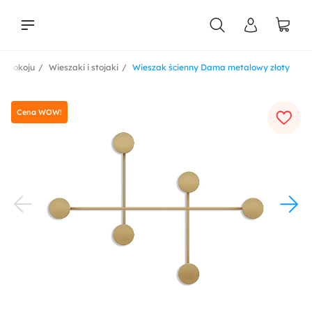
edpokoju
Wieszaki i stojaki
Wieszak ścienny Dama metalowy złoty
liści
Cena WOW!