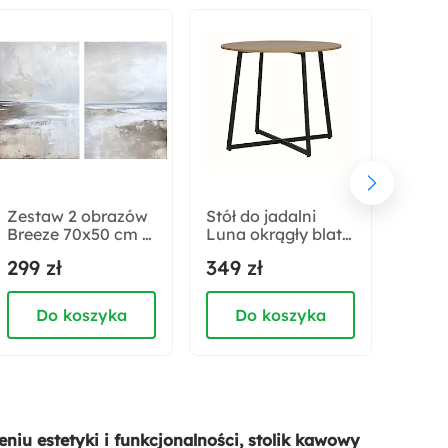
80 cm
Materiał:
Płyta fornirowana
Płyta meblowa
Zestaw 2 obrazów
Stół do jadalni
Szafk
Breeze 70x50 cm z
Luna okrągły blat
140 
ręcznie
90 cm dąb
lance
299 zł
349 zł
374 
malowanymi
połys
elementami
oświe
Do koszyka
Do koszyka
D
u estetyki i funkcjonalności, stolik kawowy