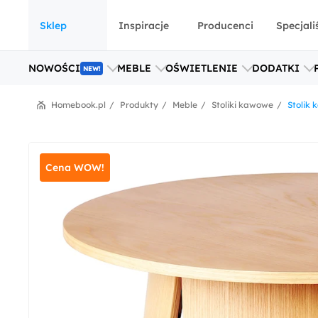
Sklep
Inspiracje
Producenci
Specjali
NOWOŚCI
MEBLE
OŚWIETLENIE
DODATKI
NEW!
Homebook.pl
Produkty
Meble
Stoliki kawowe
Stolik 
Cena WOW!