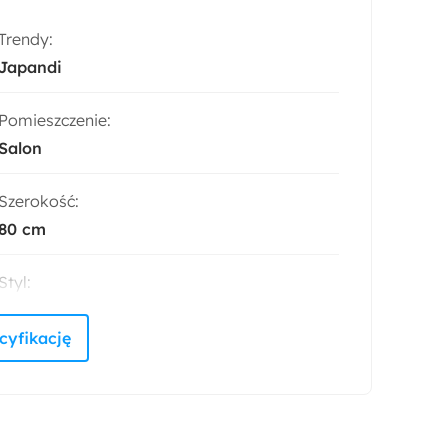
Trendy:
Japandi
Pomieszczenie:
Salon
Szerokość:
80 cm
Styl:
Klasyczny
Nowoczesny
Skandynawski
Głębokość:
80 cm
Długość: