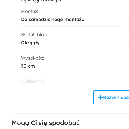
Montaż:
Do samodzielnego montażu
Kształt blatu:
Okrągły
Wysokość:
50 cm
Liczba nóg:
4
Kolor:
Dąb
Mogą Ci się spodobać
Materiał nóżek: