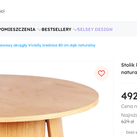
ści
POMIESZCZENIA
BESTSELLERY
SELSEY DESIGN
kawowy okrągły Vivially średnica 80 cm dąb naturalny
Stolik
natura
492
Cena r
Najniż
629 zł
Ilość 