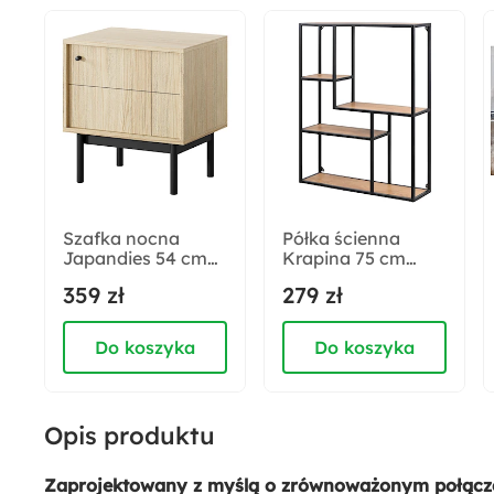
Płyta fornirowana
Płyta MDF
Kształt:
Okrągły
Szafka nocna
Półka ścienna
Japandies 54 cm
Krapina 75 cm
Dąb linea
niesymetryczna
359 zł
279 zł
Do koszyka
Do koszyka
Opis produktu
Zaprojektowany z myślą o zrównoważonym połączeni