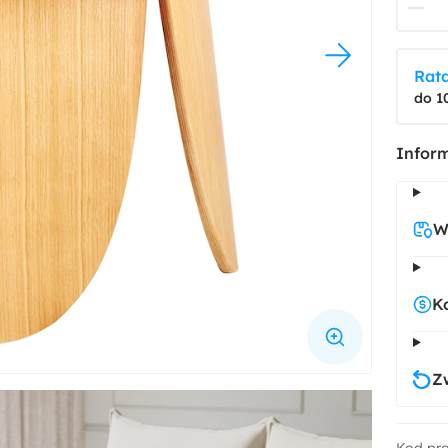
Rata
do 1
Inform
W
K
Z