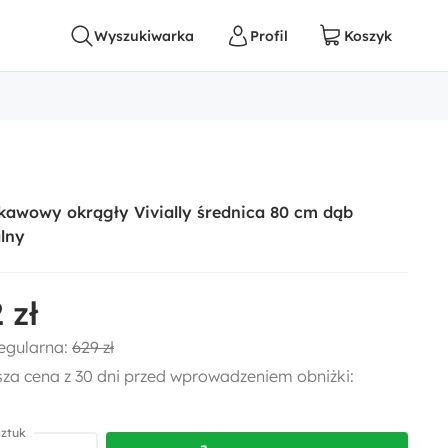
 kawowy okrągły Vivially średnica 80 cm dąb
lny
 zł
egularna:
629 zł
sza cena z 30 dni przed wprowadzeniem obniżki:
sztuk