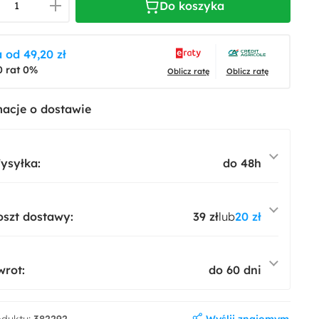
Do koszyka
 od 49,20 zł
0 rat 0%
Oblicz ratę
Oblicz ratę
acje o dostawie
ysyłka:
do 48h
oszt dostawy:
39 zł
lub
20 zł
wrot:
do 60 dni
Wyślij znajomym