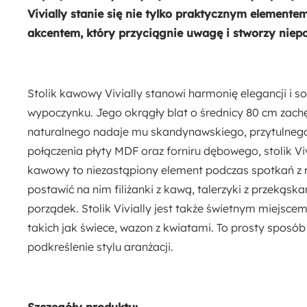
Vivially stanie się nie tylko praktycznym element
akcentem, który przyciągnie uwagę i stworzy niep
Stolik kawowy Vivially stanowi harmonię elegancji i s
wypoczynku. Jego okrągły blat o średnicy 80 cm zach
naturalnego nadaje mu skandynawskiego, przytulnego
połączenia płyty MDF oraz forniru dębowego, stolik Vivi
kawowy to niezastąpiony element podczas spotkań z r
postawić na nim filiżanki z kawą, talerzyki z przekąs
porządek. Stolik Vivially jest także świetnym miejsc
takich jak świece, wazon z kwiatami. To prosty sposób
podkreślenie stylu aranżacji.