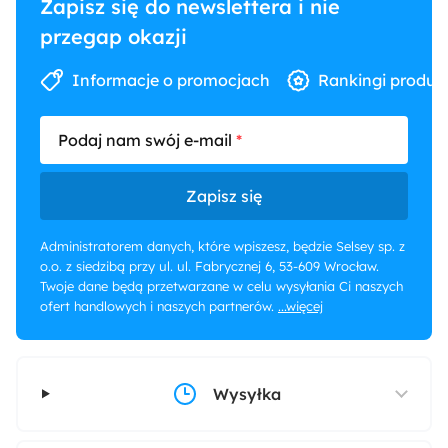
Zapisz się do newslettera i nie
przegap okazji
Informacje o promocjach
Rankingi produk
Podaj nam swój e-mail
Zapisz się
Administratorem danych, które wpiszesz, będzie Selsey sp. z
o.o. z siedzibą przy ul. ul. Fabrycznej 6, 53-609 Wrocław.
Twoje dane będą przetwarzane w celu wysyłania Ci naszych
ofert handlowych i naszych partnerów.
...więcej
Wysyłka