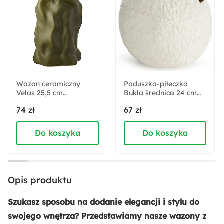
Liczba sztuk w zestawie:
1
Promocje sezonowe:
Prezent
Wazon ceramiczny
Poduszka-piłeczka
Velas 25,5 cm
Styl:
Bukla średnica 24 cm
ciemnozielony
kremowa
Nowoczesny
74 zł
67 zł
Do koszyka
Do koszyka
Montaż:
Do samodzielnego montażu
Kolor:
Opis produktu
Beżowy
Szukasz sposobu na dodanie elegancji i stylu do
Rodzaj:
swojego wnętrza? Przedstawiamy nasze wazony z