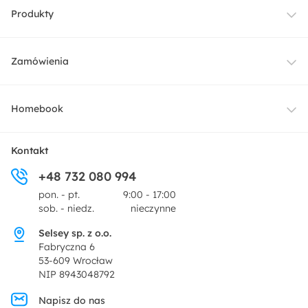
Produkty
Meble
Zamówienia
Oświetlenie
Dostawa
Homebook
Tekstylia
Płatności i raty
O nas
Kontakt
Ogród i taras
+48 732 080 994
Zwroty
Centrum prasowe
pon. - pt.
9:00 - 17:00
Dekoracje i akcesoria
sob. - niedz.
nieczynne
Pytania i odpowiedzi
Oferta dla producentów
Selsey sp. z o.o.
Promocje
Fabryczna 6
Regulamin
53-609 Wrocław
NIP 8943048792
Polityka prywatności
Napisz do nas