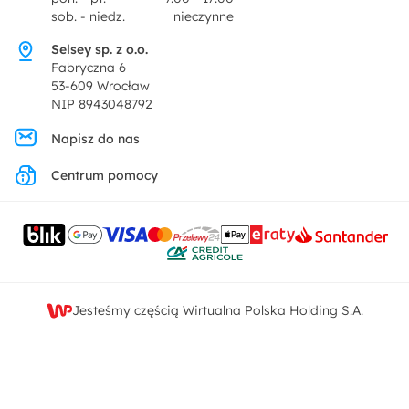
Dekoracje i akcesoria
sob. - niedz.
nieczynne
Pytania i odpowiedzi
Oferta dla producentów
Selsey sp. z o.o.
Promocje
Fabryczna 6
Regulamin
53-609 Wrocław
NIP 8943048792
Polityka prywatności
Napisz do nas
Centrum pomocy
Ustawienia prywatności
Kontakt
Jesteśmy częścią Wirtualna Polska Holding S.A.