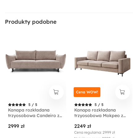
Kolor nóżek:
Czarny
Produkty podobne
Materiał nóżek:
Metal
Ilość paczek:
2
Kolor detalu:
Jasnobeżowy
Cena WOW!
Kolor obicia:
5 / 5
5 / 5
Kanapa rozkładana
Kanapa rozkładana
Jasnobeżowy
trzyosobowa Candeiro z
trzyosobowa Mokpeo z
pojemnikiem beżowa
pojemnikiem beżowa
2999 zł
2249 zł
szenil
welur
Kolor oparcia:
Cena regularna: 2999 zł
Jasnobeżowy