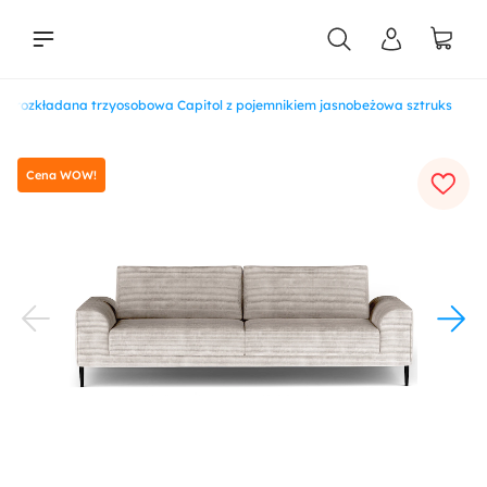
a rozkładana trzyosobowa Capitol z pojemnikiem jasnobeżowa sztruks
liści
Cena WOW!