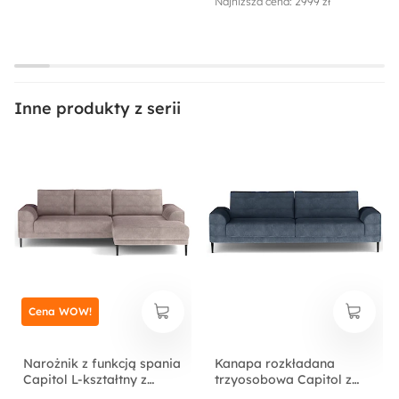
Najniższa cena: 2999 zł
Kolor poduszek:
Jasnobeżowy
Inne produkty z serii
Kolor siedziska:
Jasnobeżowy
Długość:
105 cm
Powierzchnia spania:
134x194 cm
Cena WOW!
Funkcje:
Funkcja spania
Pojemnik na pościel
Narożnik z funkcją spania
Kanapa rozkładana
Tapicerowany tył
Capitol L-kształtny z
trzyosobowa Capitol z
pojemnikiem beżowy
pojemnikiem