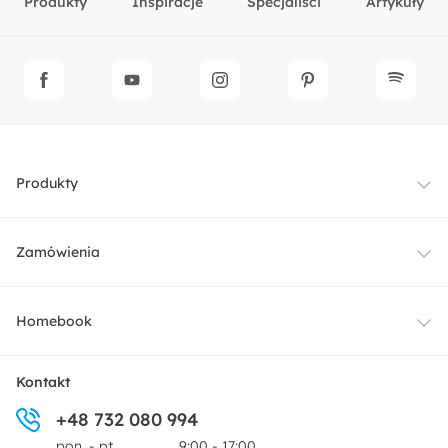
Produkty
Inspiracje
Specjaliści
Artykuły
Produkty
Meble
Zamówienia
Oświetlenie
Dostawa
Homebook
Tekstylia
Płatności i raty
O nas
Kontakt
Ogród i taras
+48 732 080 994
Zwroty
Centrum prasowe
pon. - pt.
9:00 - 17:00