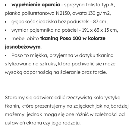
wypełnienie oparcia
- sprężyna falista typ A,
pianka poliuretanowa N2130, owata 130 g/m2,
Funkcja spania:
głębokość siedziska bez poduszek - 87 cm,
Tak
wymiar pojemnika na pościel - 191 x 63 x 13 cm,
mebel obito
tkaniną Poso 100 w kolorze
Wysokość:
jasnobeżowym
,
89 cm
Poso to miękka, przyjemna w dotyku tkanina
stylizowana na sztruks, która pochwalić się może
Głębokość:
wysoką odpornością na ścieranie oraz tarcie.
105 cm
Szerokość:
250 cm
Staramy się odzwierciedlić rzeczywistą kolorystykę
tkanin, które prezentujemy na zdjęciach jak najbardziej
Wysokość nóżek:
możemy, jednak mogą się one różnić w zależności od
17 cm
ustawień ekranu czy jego rodzaju.