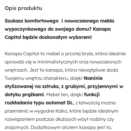
Automat DL
Opis produktu
Odpowiedzialny wybór:
Szukasz komfortowego i nowoczesnego mebla
Wyprodukowano w Polsce
wypoczynkowego do swojego domu? Kanapa
Capitol będzie doskonałym wyborem!
Wysokość siedziska:
47 cm
Kanapa Capitol to mebel o prostej bryle, która idealnie
sprawdzi się w minimalistycznych oraz nowoczesnych
Głębokość siedziska:
wnętrzach. Jest to kanapa, która niewątpliwie doda
60 cm
Twojemu wnętrzu charakteru, dzięki
tkaninie
stylizowanej na sztruks, z grubymi, przyjemnymi w
Szerokość podłokietnika:
dotyku prążkami
. Mebel ten, dzięki
funkcji
22 cm
rozkładania typu automat DL
, z łatwością można
przemienić w wygodne łóżko, które będzie idealnym
Rozmiar:
rozwiązaniem podczas dłuższych wizyt rodziny czy
Średni
znajomych. Dodatkowym atutem kanapy jest to,