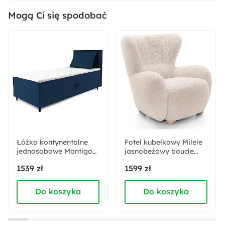
Nowość
Mogą Ci się spodobać
Materiał ramy:
Drewno sosnowe
Płyta laminowana
Płyta MDF
Płyta meblowa
Płyta pilśniowa
Boki:
Z dwoma bokami
Materiał oparcia:
Owata
Pianka poliuretanowa
Łóżko kontynentalne
Fotel kubełkowy Milele
jednosobowe Montigo
jasnobeżowy boucle
Mini 90x200 cm z
nogi buk
Materiał siedziska:
1539 zł
1599 zł
pojemnikiem, topperem
Owata
Pianka poliuretanowa
i poduszką granatowe
Sprężyny faliste typu A
sztruks nogi czarne
Do koszyka
Do koszyka
prawostronne
Sposób rozkładania: