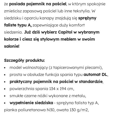
Szerokość powierzchni spania:
że
posiada pojemnik na pościel
, w którym spokojnie
134 cm
zmieścisz zapasową pościel lub inne tekstylia. W
siedzisku i oparciu kanapy znajdują się
sprężyny
Liczba miejsc:
faliste typu A,
zapewniające duży komfort
3
siedzenia.
Już dziś wybierz Capitol w wybranym
kolorze i ciesz się stylowym meblem w swoim
Rodzaj boków:
salonie!
Zaokrąglone
Szczegóły produktu:
Długość powierzchni spania:
model wolnostojący (z tapicerowanymi plecami),
194 cm
prosta w obsłudze funkcja spania typu
automat DL
,
praktyczny pojemnik na pościel w standardzie
,
Tapicerowany Tył:
powierzchnia spania 134 x 194 cm,
Tak
smukłe czarne nóżki wykonane z metalu,
wypełnienie siedziska
- sprężyna falista typ A,
Styl:
pianka poliuretanowa N30, owata 130 g/m2,
Nowoczesny