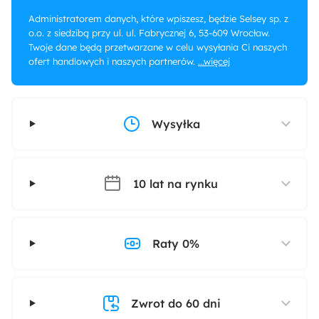
Administratorem danych, które wpiszesz, będzie Selsey sp. z
o.o. z siedzibą przy ul. ul. Fabrycznej 6, 53-609 Wrocław.
Twoje dane będą przetwarzane w celu wysyłania Ci naszych
ofert handlowych i naszych partnerów.
...więcej
Wysyłka
10 lat na rynku
Raty 0%
Zwrot do 60 dni