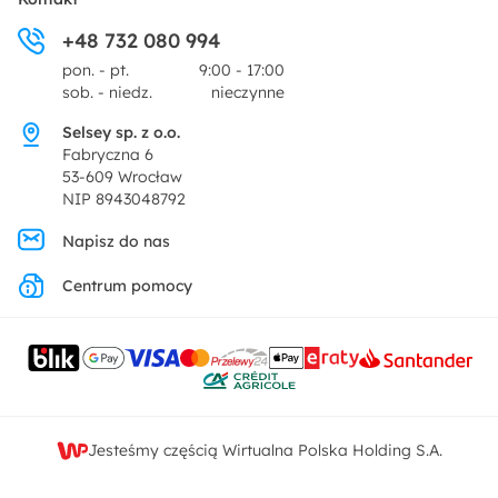
Ogród i taras
+48 732 080 994
Zwroty
Centrum prasowe
pon. - pt.
9:00 - 17:00
Dekoracje i akcesoria
sob. - niedz.
nieczynne
Pytania i odpowiedzi
Oferta dla producentów
Selsey sp. z o.o.
Promocje
Fabryczna 6
Regulamin
53-609 Wrocław
NIP 8943048792
Polityka prywatności
Napisz do nas
Centrum pomocy
Ustawienia prywatności
Kontakt
Jesteśmy częścią Wirtualna Polska Holding S.A.