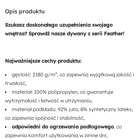
Opis produktu
Wysokość:
160 cm
Szukasz doskonałego uzupełnienia swojego
wnętrza? Sprawdź nasze dywany z serii Feather!
Szerokość:
230 cm
Najważniejsze cechy produktu:
Liczba sztuk w zestawie:
1
gęstość: 2180 g/m², co zapewnia wyjątkową jakość i
trwałość,
Styl:
materiał: 100% polipropylen, co gwarantuje
Nowoczesny
wytrzymałość i łatwość w utrzymaniu,
materiał podkładu: 92% juta, 8% syntetyczny lateks,
Montaż:
co zapewnia spójność i stabilność,
Do samodzielnego montażu
odpowiedni do ogrzewania podłogowego
, co
zapewnia komfort użytkowania w zimne dni,