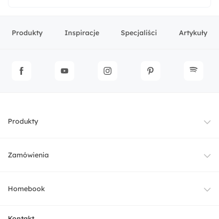
Produkty
Inspiracje
Specjaliści
Artykuły
Produkty
Meble
Zamówienia
Oświetlenie
Dostawa
Homebook
Tekstylia
Płatności i raty
O nas
Kontakt