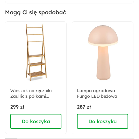
160x230 cm
Mogą Ci się spodobać
Rodzaj tkania:
Tkane maszynowo
Materiał:
Tkanina
Tworzywo sztuczne
Włókno syntetyczne
Wzór:
Jednolity
Wieszak na ręczniki
Lampa ogrodowa
Zaullic z półkami
Fungo LED beżowa
bambus
Sposób montażu:
299 zł
287 zł
Stojący
Do koszyka
Do koszyka
Skład tkaniny:
Polipropylen