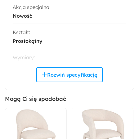
Akcja specjalna:
Nowość
Kształt:
Prostokątny
Wymiary:
160x230 cm
Rodzaj tkania:
Machine Woven
Mogą Ci się spodobać
Wzór:
Orientalny
Materiał: