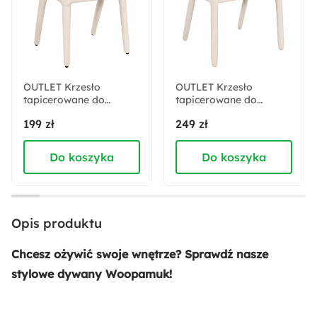
Tkanina
Bawełna
Włókno syntetyczne
Sposób montażu:
Stojący
OUTLET Krzesło
OUTLET Krzesło
tapicerowane do
Skład tkaniny:
tapicerowane do
jadalni Marizes w
jadalni Sonsify w
Bawełna
Poliester
199 zł
249 zł
tkaninie
tkaninie
łatwoczyszczącej
łatwoczyszczącej
kremowy welur
kremowy welur
Do koszyka
Do koszyka
Wysokość:
160 cm
Szerokość:
Opis produktu
230 cm
Chcesz ożywić swoje wnętrze? Sprawdź nasze
Liczba sztuk w zestawie:
stylowe dywany Woopamuk!
1