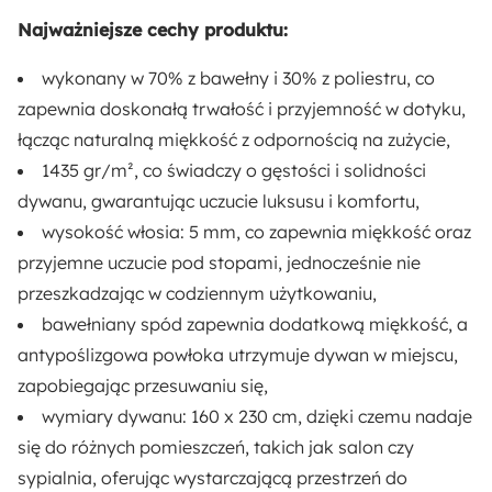
Styl:
Najważniejsze cechy produktu:
Nowoczesny
wykonany w 70% z bawełny i 30% z poliestru, co
zapewnia doskonałą trwałość i przyjemność w dotyku,
Montaż:
łącząc naturalną miękkość z odpornością na zużycie,
Do samodzielnego montażu
1435 gr/m², co świadczy o gęstości i solidności
Kolor:
dywanu, gwarantując uczucie luksusu i komfortu,
Kremowy
wysokość włosia: 5 mm, co zapewnia miękkość oraz
przyjemne uczucie pod stopami, jednocześnie nie
Rodzaj:
przeszkadzając w codziennym użytkowaniu,
Stojący
bawełniany spód zapewnia dodatkową miękkość, a
antypoślizgowa powłoka utrzymuje dywan w miejscu,
zapobiegając przesuwaniu się,
wymiary dywanu: 160 x 230 cm, dzięki czemu nadaje
się do różnych pomieszczeń, takich jak salon czy
sypialnia, oferując wystarczającą przestrzeń do