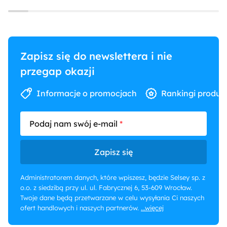
Zapisz się do newslettera i nie
przegap okazji
Informacje o promocjach
Rankingi produk
Podaj nam swój e-mail
Zapisz się
Administratorem danych, które wpiszesz, będzie Selsey sp. z
o.o. z siedzibą przy ul. ul. Fabrycznej 6, 53-609 Wrocław.
Twoje dane będą przetwarzane w celu wysyłania Ci naszych
ofert handlowych i naszych partnerów.
...więcej