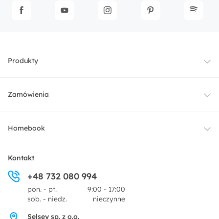
Produkty
Meble
Zamówienia
Oświetlenie
Dostawa
Homebook
Tekstylia
Płatności i raty
O nas
Kontakt
Ogród i taras
+48 732 080 994
Zwroty
Centrum prasowe
pon. - pt.
9:00 - 17:00
Dekoracje i akcesoria
sob. - niedz.
nieczynne
Pytania i odpowiedzi
Oferta dla producentów
Selsey sp. z o.o.