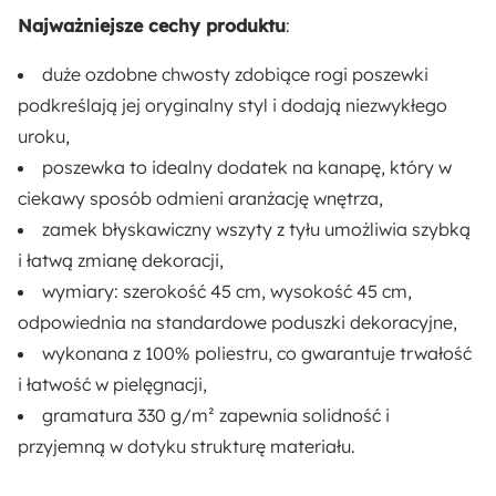
Boho
Nowoczesny
Skandynawski
Najważniejsze cechy produktu
:
duże ozdobne chwosty zdobiące rogi poszewki
Montaż:
podkreślają jej oryginalny styl i dodają niezwykłego
Do samodzielnego montażu
uroku,
Rodzaj:
poszewka to idealny dodatek na kanapę, który w
Stojący
ciekawy sposób odmieni aranżację wnętrza,
zamek błyskawiczny wszyty z tyłu umożliwia szybką
i łatwą zmianę dekoracji,
wymiary: szerokość 45 cm, wysokość 45 cm,
odpowiednia na standardowe poduszki dekoracyjne,
wykonana z 100% poliestru, co gwarantuje trwałość
i łatwość w pielęgnacji,
gramatura 330 g/m² zapewnia solidność i
przyjemną w dotyku strukturę materiału.