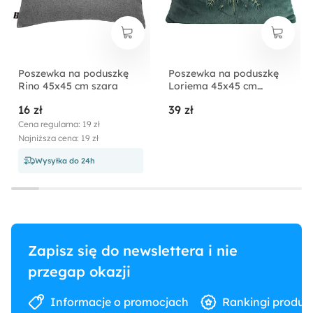
Poszewka na poduszkę
Poszewka na poduszkę
Rino 45x45 cm szara
Loriema 45x45 cm
butelkowa zieleń
16 zł
39 zł
Cena regularna: 19 zł
Najniższa cena: 19 zł
Wysyłka do 24h
Zapisz się do newslettera i nie
przegap okazji
Informacje o promocjach
Rankingi produk