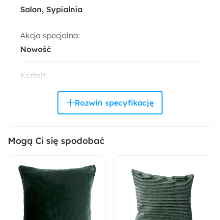
Salon
Sypialnia
Akcja specjalna:
Nowość
Kształt:
Kwadratowy
Wymiary poszewki na poduszkę:
45x45 cm
Mogą Ci się spodobać
Wzór:
Jednolity
Materiał:
Tkanina
Włókno syntetyczne