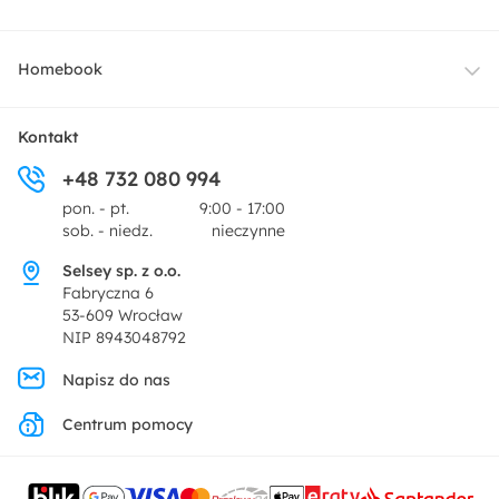
Oświetlenie
Dostawa
Homebook
Tekstylia
Płatności i raty
O nas
Kontakt
Ogród i taras
+48 732 080 994
Zwroty
Centrum prasowe
pon. - pt.
9:00 - 17:00
Dekoracje i akcesoria
sob. - niedz.
nieczynne
Pytania i odpowiedzi
Oferta dla producentów
Selsey sp. z o.o.
Promocje
Fabryczna 6
Regulamin
53-609 Wrocław
NIP 8943048792
Polityka prywatności
Napisz do nas
Centrum pomocy
Ustawienia prywatności
Kontakt