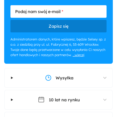
Podaj nam swój e-mail
Zapisz się
Administratorem danych, które wpiszesz, będzie Selsey sp. z
o.o. z siedzibą przy ul. ul. Fabrycznej 6, 53-609 Wrocław.
Twoje dane będą przetwarzane w celu wysyłania Ci naszych
ofert handlowych i naszych partnerów.
...więcej
Wysyłka
10 lat na rynku