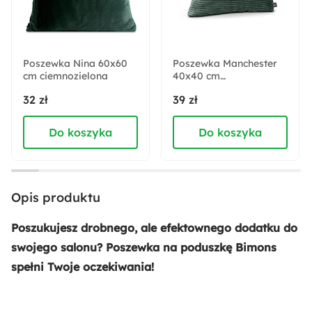
Sposób montażu:
Stojący
Poszewka Nina 60x60
Poszewka Manchester
cm ciemnozielona
Skład tkaniny:
40x40 cm
ciemnozielona
Poliester
32 zł
39 zł
Do koszyka
Do koszyka
Wysokość:
45 cm
Szerokość:
Opis produktu
45 cm
Poszukujesz drobnego, ale efektownego dodatku do
Liczba sztuk w zestawie:
swojego salonu? Poszewka na poduszkę Bimons
1
spełni Twoje oczekiwania!
Styl: