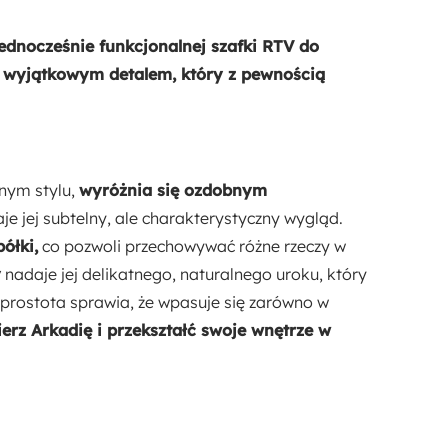
Materiał korpusu:
Płyta laminowana
ednocześnie funkcjonalnej szafki RTV do
z wyjątkowym detalem, który z pewnością
Długość:
35 cm
Materiał:
nym stylu,
wyróżnia się ozdobnym
Płyta meblowa
aje jej subtelny, ale charakterystyczny wygląd.
ółki,
co pozwoli przechowywać różne rzeczy w
y
nadaje jej delikatnego, naturalnego uroku, który
 prostota sprawia, że wpasuje się zarówno w
erz Arkadię i przekształć swoje wnętrze w