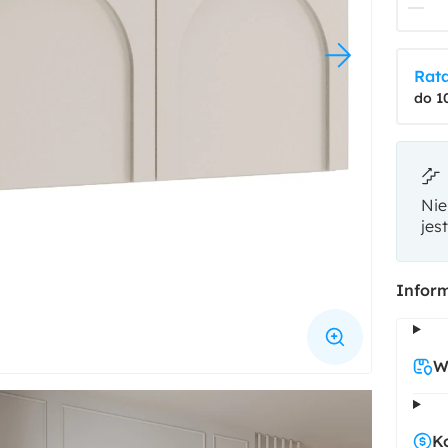
Rata
do 1
Nie
jes
Inform
W
K