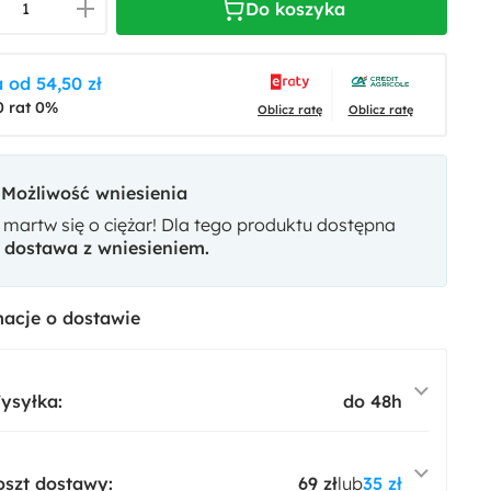
Do koszyka
 od 54,50 zł
0 rat 0%
Oblicz ratę
Oblicz ratę
Możliwość wniesienia
 martw się o ciężar! Dla tego produktu dostępna
t
dostawa z wniesieniem.
acje o dostawie
ysyłka:
do 48h
oszt dostawy:
69 zł
lub
35 zł