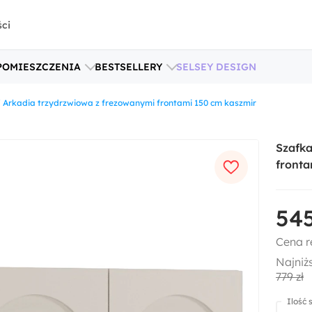
ści
POMIESZCZENIA
BESTSELLERY
SELSEY DESIGN
 Arkadia trzydrzwiowa z frezowanymi frontami 150 cm kaszmir
Szafka
fronta
545
Cena r
Najniż
779 zł
Ilość 