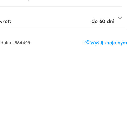
wrot:
do 60 dni
Wyślij znajomym
oduktu:
384499