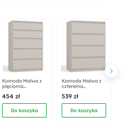
Rodzaj drzwi:
Żłobione
Trendy:
Kaszmir
Kolor korpusu:
Kaszmir
Komoda Malwa z
Komoda Malwa z
Regał
pięcioma
czterema
cm d
Wykończenie frontów:
szufladami 70 cm
szufladami 70 cm
454 zł
539 zł
279 
Matowe
kaszmir
kaszmir
Do koszyka
Do koszyka
D
Kolor:
Szary beż