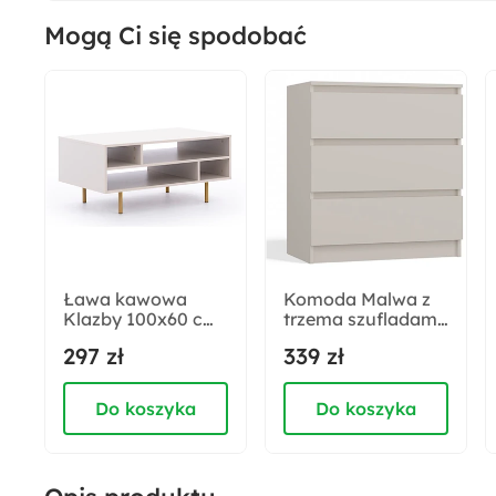
Mogą Ci się spodobać
Numer płyty:
5981 BS Kaszmir
Sposób otwierania:
Po naciśnięciu frontu
Kolor frontów:
Kaszmir
Ława kawowa
Komoda Malwa z
Klazby 100x60 cm
trzema szufladami
Materiał frontów:
kaszmir
70 cm kaszmir
297 zł
339 zł
Płyta MDF
Do koszyka
Do koszyka
Wykończenie korpusu:
Matowe