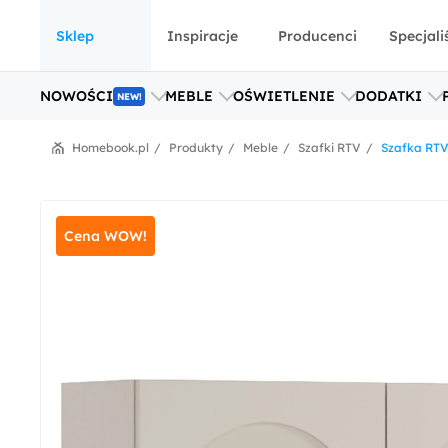
Sklep
Inspiracje
Producenci
Specjali
NOWOŚCI
MEBLE
OŚWIETLENIE
DODATKI
NEW!
Homebook.pl
Produkty
Meble
Szafki RTV
Szafka RTV
Cena WOW!