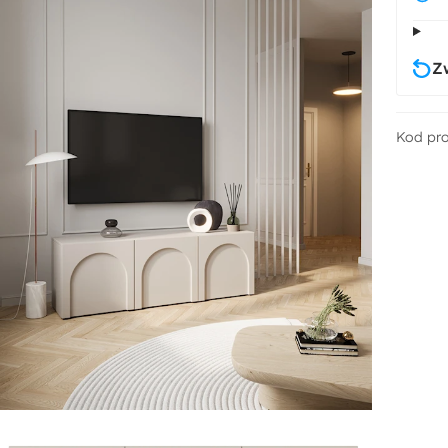
Z
Kod pr