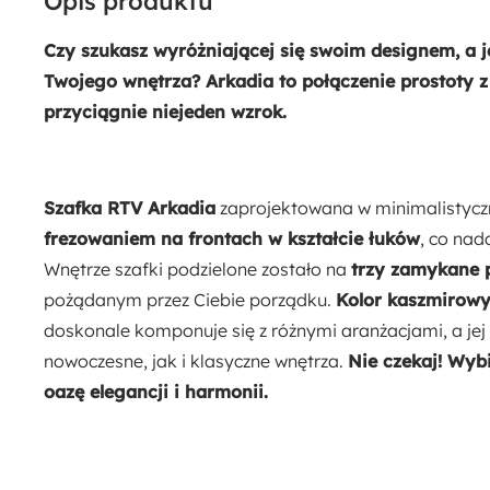
Opis produktu
Rodzaj:
Stojący
Czy szukasz wyróżniającej się swoim designem, a j
Twojego wnętrza? Arkadia to połączenie prostoty 
Dostępne oświetlenie:
przyciągnie niejeden wzrok.
Nie
Funkcje:
Szafka RTV Arkadia
zaprojektowana w minimalistycz
Push Open
frezowaniem na frontach w kształcie łuków
, co nad
Wnętrze szafki podzielone zostało na
trzy zamykane p
Sposób montażu:
pożądanym przez Ciebie porządku.
Kolor kaszmirow
Stojący
doskonale komponuje się z różnymi aranżacjami, a jej
nowoczesne, jak i klasyczne wnętrza.
Nie czekaj! Wybi
oazę elegancji i harmonii.