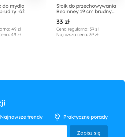
 do mydła
Słoik do przechowywania
U
brudny róż
Beamney 19 cm brudny
róż
33 zł
arna: 49 zł
Cena regularna: 39 zł
cena: 49 zł
Najniższa cena: 39 zł
ji
Najnowsze trendy
Praktyczne porady
Zapisz się