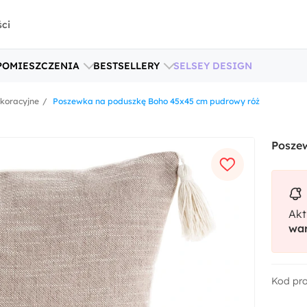
ści
POMIESZCZENIA
BESTSELLERY
SELSEY DESIGN
ekoracyjne
Poszewka na poduszkę Boho 45x45 cm pudrowy róż
Posze
Akt
war
Kod pr