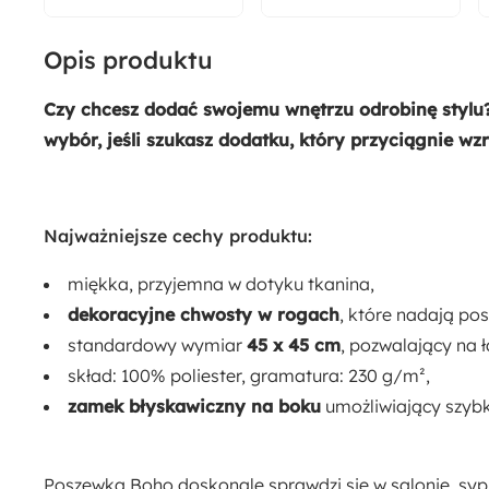
Opis produktu
Czy chcesz dodać swojemu wnętrzu odrobinę stylu
wybór, jeśli szukasz dodatku, który przyciągnie wz
Najważniejsze cechy produktu:
miękka, przyjemna w dotyku tkanina,
dekoracyjne chwosty w rogach
, które nadają po
standardowy wymiar
45 x 45 cm
, pozwalający na 
skład: 100% poliester, gramatura: 230 g/m²,
zamek błyskawiczny na boku
umożliwiający szybk
Poszewka Boho doskonale sprawdzi się w salonie, sypi