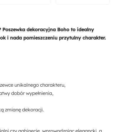
? Poszewka dekoracyjna Boho to idealny
rok i nada pomieszczeniu przytulny charakter.
szewce unikalnego charakteru,
łatwy dobór wypełnienia,
ą zmianę dekoracji.
alni czy gabinecie, wprowadzając elegancki, a