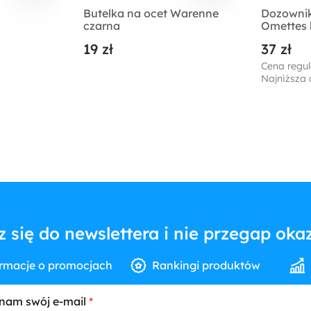
Butelka na ocet Warenne
Dozownik
czarna
Omettes 
19 zł
37 zł
Cena regul
Najniższa 
z się do newslettera i nie przegap okaz
rmacje o promocjach
Rankingi produktów
nam swój e-mail