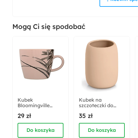
Szerokość:
45 cm
Mogą Ci się spodobać
Montaż:
Do samodzielnego montażu
Kubek
Kubek na
Bloomingville
szczoteczki do
Vinok z kamionki
zębów Omettes
29 zł
35 zł
różowy
różowy
Do koszyka
Do koszyka