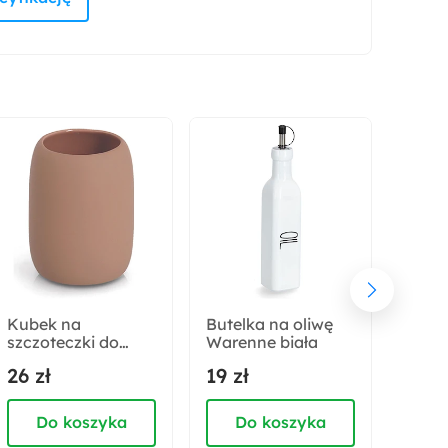
Styl:
Nowoczesny
Kubek na
Butelka na oliwę
Podkł
szczoteczki do
Warenne biała
Zetiv
zębów Omettes
skóra
26 zł
19 zł
19 zł
brudny róż
Do koszyka
Do koszyka
D