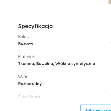
Specyfikacja
Kolor:
Różowy
Materiał:
Tkanina
Bawełna
Włókno syntetyczne
Wzór:
Różnorodny
Skład tkaniny:
Bawełna
Poliester