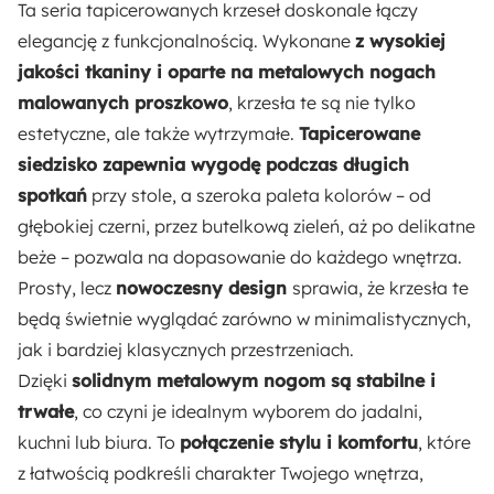
Ta seria tapicerowanych krzeseł doskonale łączy
elegancję z funkcjonalnością. Wykonane
z wysokiej
Materiał oparcia:
jakości tkaniny i oparte na metalowych nogach
Tkanina
malowanych proszkowo
, krzesła te są nie tylko
estetyczne, ale także wytrzymałe.
Tapicerowane
Rodzaj siedziska:
siedzisko zapewnia wygodę podczas długich
Tapicerowane
spotkań
przy stole, a szeroka paleta kolorów – od
głębokiej czerni, przez butelkową zieleń, aż po delikatne
Materiał siedziska:
beże – pozwala na dopasowanie do każdego wnętrza.
Tkanina
Prosty, lecz
nowoczesny design
sprawia, że krzesła te
będą świetnie wyglądać zarówno w minimalistycznych,
Kolor oparcia:
jak i bardziej klasycznych przestrzeniach.
Czarny
Dzięki
solidnym metalowym nogom są stabilne i
trwałe
, co czyni je idealnym wyborem do jadalni,
Kolor siedziska:
kuchni lub biura. To
połączenie stylu i komfortu
, które
Czarny
z łatwością podkreśli charakter Twojego wnętrza,