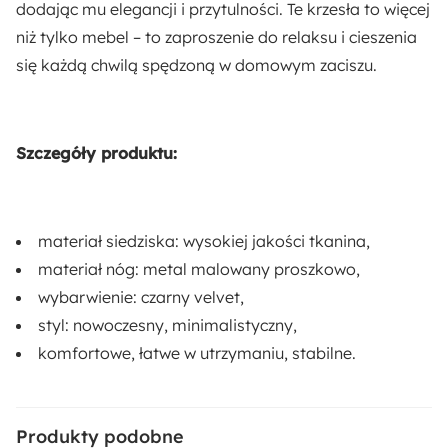
dodając mu elegancji i przytulności. Te krzesła to więcej
Wysokość:
niż tylko mebel – to zaproszenie do relaksu i cieszenia
76.5 cm
się każdą chwilą spędzoną w domowym zaciszu.
Głębokość:
57 cm
Szczegóły produktu:
Szerokość:
50 cm
materiał siedziska: wysokiej jakości tkanina,
Wysokość siedziska:
materiał nóg: metal malowany proszkowo,
46.5 cm
wybarwienie: czarny velvet,
styl: nowoczesny, minimalistyczny,
Głębokość siedziska:
komfortowe, łatwe w utrzymaniu, stabilne.
42.5 cm
Szerokość siedziska:
Produkty podobne
41 cm