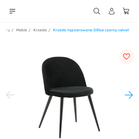
dukty
Meble
Krzesła
Krzesło tapicerowane Dillize czarny velvet
liści