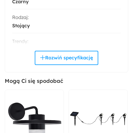
Czarny
Rodzaj:
Stojący
Trendy:
Monochromatyczny minimalizm
Materiał:
Metal malowany proszkowo
Tkanina
Mogą Ci się spodobać
Kolor nóżek:
Czarny
Kolor obicia:
Czarny