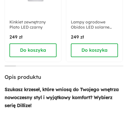
Rodzaj nóżek:
Proste
Kinkiet zewnętrzny
Lampy ogrodowe
Plato LED czarny
Pomieszczenie:
Obidos LED solarne
czarne
Jadalnia
249 zł
249 zł
Do koszyka
Do koszyka
Materiał nóżek:
Metal malowany proszkowo
Rodzaj oparcia:
Opis produktu
Tapicerowane
Szukasz krzeseł, które wniosą do Twojego wnętrza
Akcja specjalna:
nowoczesny styl i wyjątkowy komfort? Wybierz
Nowość
serię Dillize!
Materiał obicia:
Tkanina