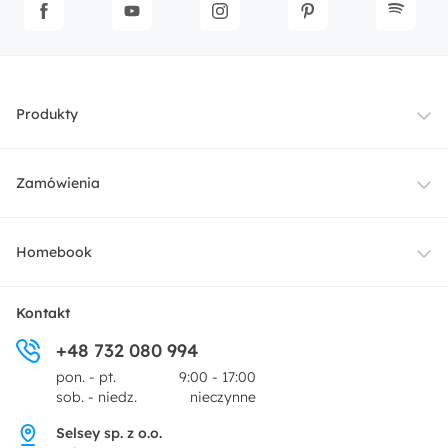
Produkty
Meble
Zamówienia
Oświetlenie
Dostawa
Homebook
Tekstylia
Płatności i raty
O nas
Kontakt
Ogród i taras
+48 732 080 994
Zwroty
Centrum prasowe
pon. - pt.
9:00 - 17:00
Dekoracje i akcesoria
sob. - niedz.
nieczynne
Pytania i odpowiedzi
Oferta dla producentów
Selsey sp. z o.o.
Promocje