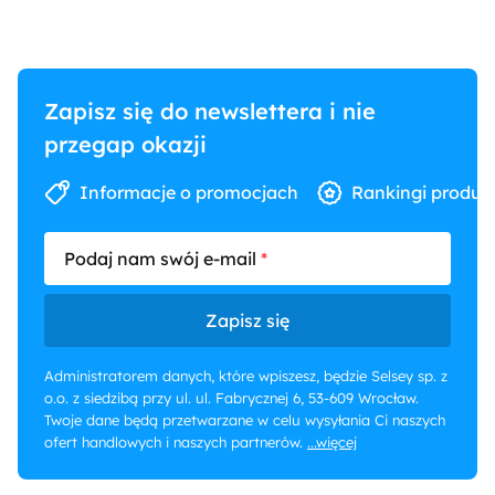
Zapisz się do newslettera i nie
przegap okazji
Informacje o promocjach
Rankingi produk
Podaj nam swój e-mail
Zapisz się
Administratorem danych, które wpiszesz, będzie Selsey sp. z
o.o. z siedzibą przy ul. ul. Fabrycznej 6, 53-609 Wrocław.
Twoje dane będą przetwarzane w celu wysyłania Ci naszych
ofert handlowych i naszych partnerów.
...więcej