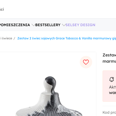
ści
POMIESZCZENIA
BESTSELLERY
SELSEY DESIGN
 i świece
Zestaw 2 świec sojowych Grace Tobacco & Vanilla marmurowy gi
Zestaw
marmu
Akt
war
Kod pr