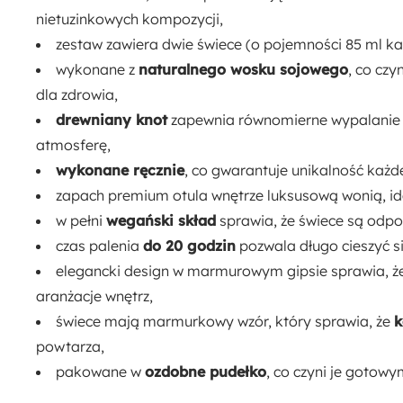
nietuzinkowych kompozycji,
zestaw zawiera dwie świece (o pojemności 85 ml k
wykonane z
naturalnego wosku sojowego
, co czy
dla zdrowia,
drewniany knot
zapewnia równomierne wypalanie i 
atmosferę,
wykonane ręcznie
, co gwarantuje unikalność każde
zapach premium otula wnętrze luksusową wonią, id
w pełni
wegański skład
sprawia, że świece są odpo
czas palenia
do 20 godzin
pozwala długo cieszyć 
elegancki design w marmurowym gipsie sprawia, ż
aranżacje wnętrz,
świece mają marmurkowy wzór, który sprawia, że
k
powtarza,
pakowane w
ozdobne pudełko
, co czyni je gotow