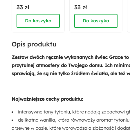
tkany
Apnesto 1150 ml
33 zł
33 zł
Do koszyka
Do koszyka
Opis produktu
Zestaw dwóch ręcznie wykonanych świec
Grace
to
przytulnej atmosfery do Twojego domu. Ich minima
sprawiają, że są nie tylko źródłem światła, ale też
Najważniejsze cechy produktu:
intensywne tony tytoniu, które nadają zapachowi g
delikatna wanilia, która równoważy aromat tytoniu,
drzewne w bazie, które wprowadzają złożoność i doda