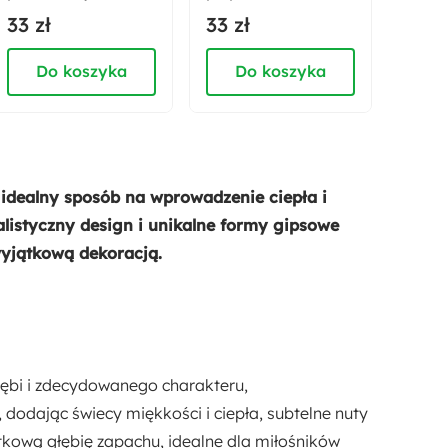
Beamney 19 cm
Harivia szaro-biały
45x4
33 zł
33 zł
35 z
brudny róż
jasn
Do koszyka
Do koszyka
D
 idealny sposób na wprowadzenie ciepła i
listyczny design i unikalne formy gipsowe
 wyjątkową dekoracją.
łębi i zdecydowanego charakteru,
 dodając świecy miękkości i ciepła, subtelne nuty
tkową głębię zapachu, idealne dla miłośników