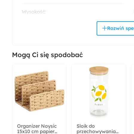
Wysokość:
9.5 cm
Styl:
Nowoczesny
Mogą Ci się spodobać
Funkcje:
Zapachowa
Organizer Noysic
Sloik do
15x10 cm papier
przechowywania