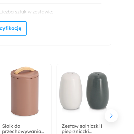
Liczba sztuk w zestawie:
2
Montaż:
Do samodzielnego montażu
Materiał:
Ceramika
Wosk naturalny
Słoik do
Zestaw solniczki i
Posz
przechowywania
pieprzniczki
podu