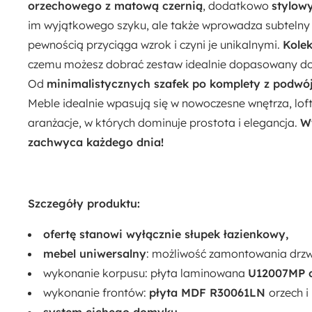
orzechowego z matową czernią
, dodatkowo
stylow
im wyjątkowego szyku, ale także wprowadza subtelny ef
pewnością przyciąga wzrok i czyni je unikalnymi.
Kolek
czemu możesz dobrać zestaw idealnie dopasowany do wi
Od
minimalistycznych szafek po komplety z podw
Meble idealnie wpasują się w nowoczesne wnętrza, loft
aranżacje, w których dominuje prostota i elegancja.
Wy
zachwyca każdego dnia!
Szczegóły produktu:
ofertę stanowi wyłącznie słupek łazienkowy,
mebel uniwersalny
: możliwość zamontowania drzwi
wykonanie korpusu: płyta laminowana
U12007MP 
wykonanie frontów:
płyta MDF R30061LN
orzech i
system cichego domyku,