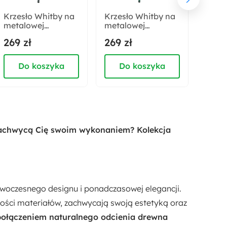
Nie
Krzesło Whitby na
Krzesło Whitby na
Krzes
metalowej
metalowej
meta
podstawie szare
podstawie zielone
pods
Rodzaj:
269 zł
269 zł
202 
niebi
Wiszący
Do koszyka
Do koszyka
D
Materiał:
Płyta meblowa
e zachwycą Cię swoim wykonaniem? Kolekcja
owoczesnego designu i ponadczasowej elegancji.
kości materiałów, zachwycają swoją estetyką oraz
ołączeniem naturalnego odcienia drewna