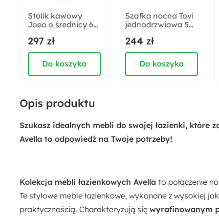
Nie
Stolik kawowy
Szafka nocna Tovi
Joeo o średnicy 60
jednodrzwiowa 50
cm orzech - czarna
cm czarny/orzech
Długość:
297 zł
244 zł
podstawa
wisconsin
32 cm
Do koszyka
Do koszyka
Funkcje:
Cichy domyk
Opis produktu
Szukasz idealnych mebli do swojej łazienki, któr
Avella to odpowiedź na Twoje potrzeby!
Kolekcja mebli łazienkowych Avella
to połączenie n
Te stylowe meble łazienkowe, wykonane z wysokiej ja
praktycznością. Charakteryzują się
wyrafinowanym p