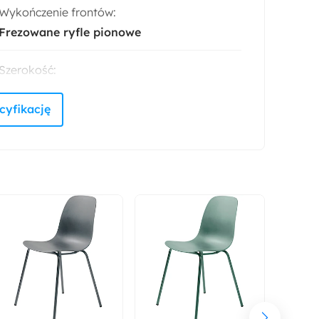
Wykończenie frontów:
Frezowane ryfle pionowe
Szerokość:
35 cm
Liczba sztuk w zestawie:
1
Numer płyty:
U12007 MP Czarny grafit
R30061 LN Real Walnut
Pomieszczenie:
Łazienka
Umywalka: