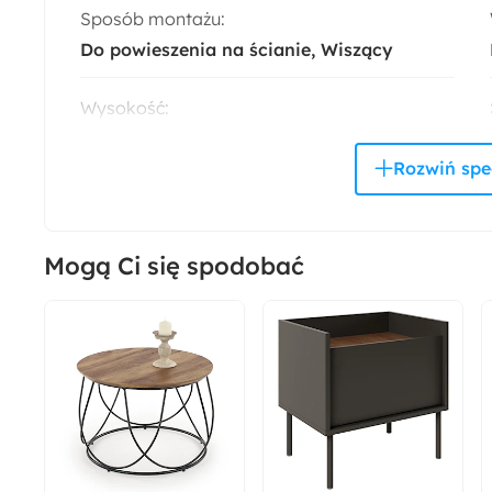
Sposób montażu:
Do powieszenia na ścianie
Wiszący
Wysokość:
130 cm
Głębokość:
32 cm
Mogą Ci się spodobać
Styl:
Nowoczesny
Montaż:
Do samodzielnego montażu
Dostępne oświetlenie: