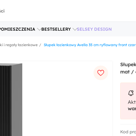
ści
POMIESZCZENIA
BESTSELLERY
SELSEY DESIGN
ki i regały łazienkowe
Słupek łazienkowy Avella 35 cm ryflowany front cza
Słupek
mat / 
Akt
war
Kod pr