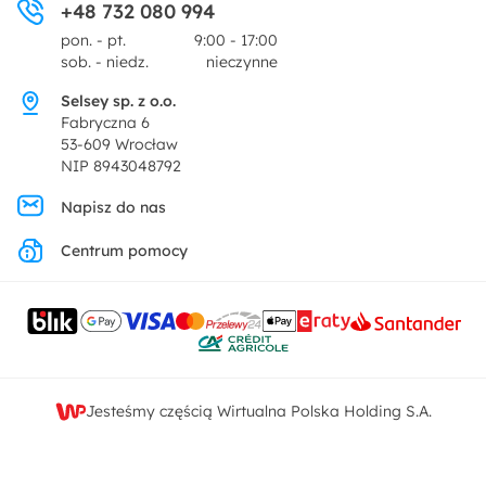
+48 732 080 994
Zwroty
Centrum prasowe
pon. - pt.
9:00 - 17:00
Dekoracje i akcesoria
sob. - niedz.
nieczynne
Pytania i odpowiedzi
Oferta dla producentów
Selsey sp. z o.o.
Promocje
Fabryczna 6
Regulamin
53-609 Wrocław
NIP 8943048792
Polityka prywatności
Napisz do nas
Centrum pomocy
Ustawienia prywatności
Kontakt
Jesteśmy częścią Wirtualna Polska Holding S.A.