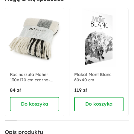
Materiał:
Metal
Pomieszczenie:
Biuro
Sypialnia
Rodzaj trzonka:
E14
Koc narzuta Moher
Plakat Mont Blanc
130x170 cm czarno-
Sposób montażu:
60x40 cm
kremowy
Stojący
84 zł
119 zł
Do koszyka
Do koszyka
Stopień ochrony IP:
IP20
Wysokość:
Opis produktu