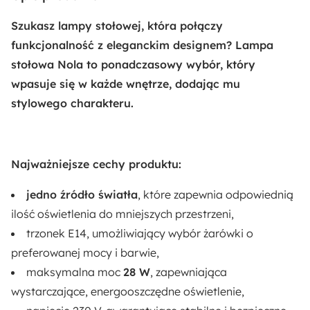
30.5 cm
Szukasz lampy stołowej, która połączy
Szerokość:
funkcjonalność z eleganckim designem? Lampa
20 cm
stołowa Nola to ponadczasowy wybór, który
wpasuje się w każde wnętrze, dodając mu
Głębokość:
stylowego charakteru.
20 cm
Montaż:
Najważniejsze cechy produktu:
Do samodzielnego montażu
jedno źródło światła
, które zapewnia odpowiednią
Długość:
ilość oświetlenia do mniejszych przestrzeni,
20 cm
trzonek E14, umożliwiający wybór żarówki o
preferowanej mocy i barwie,
Rodzaj:
maksymalna moc
28 W
, zapewniająca
Stojący
wystarczające, energooszczędne oświetlenie,