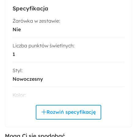
Specyfikacja
Żarówka w zestawie:
Nie
Liczba punktów świetlnych:
1
Styl:
Nowoczesny
Kolor:
Czarny
Trendy:
Monochromatyczny minimalizm
Mogą Ci się spodobać