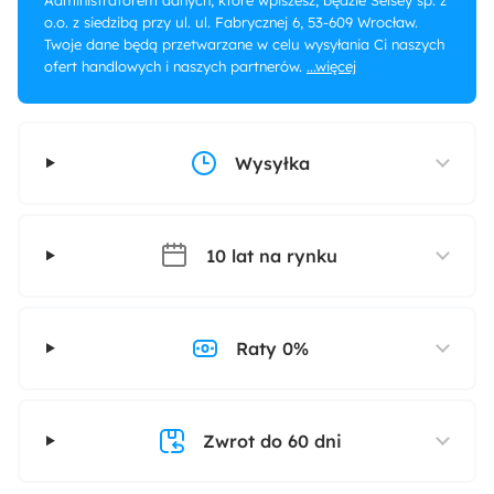
Administratorem danych, które wpiszesz, będzie Selsey sp. z
o.o. z siedzibą przy ul. ul. Fabrycznej 6, 53-609 Wrocław.
Twoje dane będą przetwarzane w celu wysyłania Ci naszych
ofert handlowych i naszych partnerów.
...więcej
Wysyłka
10 lat na rynku
Raty 0%
Zwrot do 60 dni