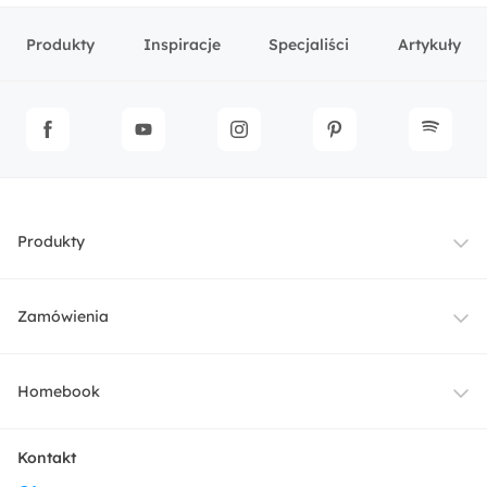
Produkty
Inspiracje
Specjaliści
Artykuły
Produkty
Meble
Zamówienia
Oświetlenie
Dostawa
Homebook
Tekstylia
Płatności i raty
O nas
Kontakt
Ogród i taras