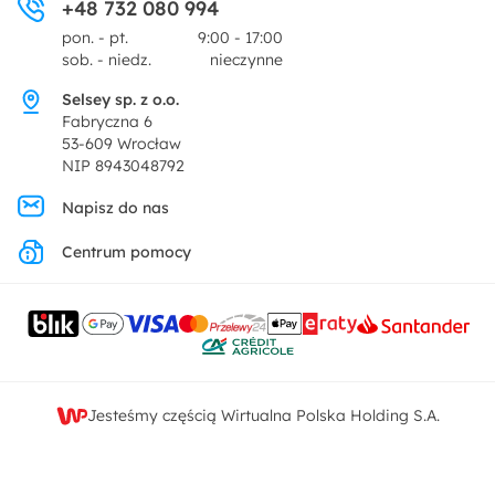
+48 732 080 994
Zwroty
Centrum prasowe
pon. - pt.
9:00 - 17:00
Dekoracje i akcesoria
sob. - niedz.
nieczynne
Pytania i odpowiedzi
Oferta dla producentów
Selsey sp. z o.o.
Promocje
Fabryczna 6
Regulamin
53-609 Wrocław
NIP 8943048792
Polityka prywatności
Napisz do nas
Centrum pomocy
Ustawienia prywatności
Kontakt
Jesteśmy częścią Wirtualna Polska Holding S.A.