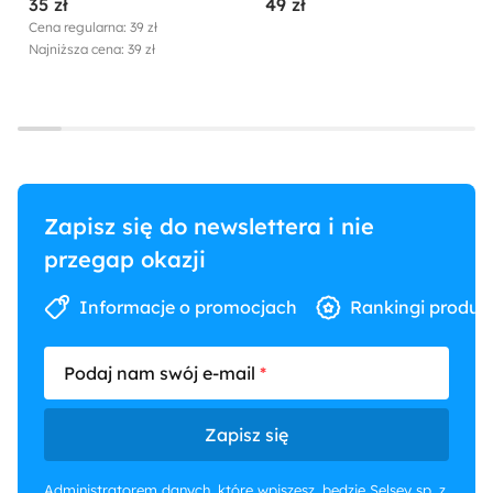
35 zł
49 zł
pomarańczowa
Cena regularna: 39 zł
Najniższa cena: 39 zł
Zapisz się do newslettera i nie
przegap okazji
Informacje o promocjach
Rankingi produk
Podaj nam swój e-mail
Zapisz się
Administratorem danych, które wpiszesz, będzie Selsey sp. z