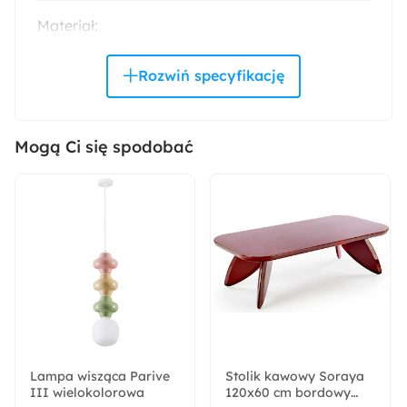
Materiał:
Tkanina
Tworzywo sztuczne
Włókno syntetyczne
Pomieszczenie:
Balkon i taras
Ogród
Salon
Sypialnia
Mogą Ci się spodobać
Trendy:
Dopamine Interior
Kształt:
Prostokątny
Skład tkaniny:
Polipropylen
Lampa wisząca Parive
Stolik kawowy Soraya
III wielokolorowa
120x60 cm bordowy