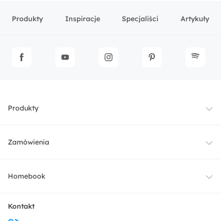
Produkty
Inspiracje
Specjaliści
Artykuły
Produkty
Meble
Zamówienia
Oświetlenie
Dostawa
Homebook
Tekstylia
Płatności i raty
O nas
Kontakt
Ogród i taras