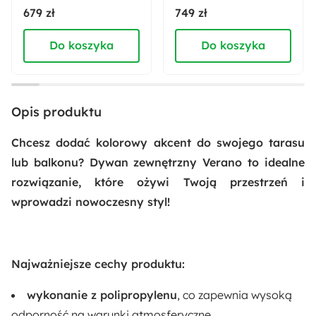
lakierowany
Wysokość:
679 zł
749 zł
290 cm
Do koszyka
Do koszyka
Szerokość:
200 cm
Opis produktu
Montaż:
Do samodzielnego montażu
Chcesz dodać kolorowy akcent do swojego tarasu
lub balkonu? Dywan zewnętrzny Verano to idealne
rozwiązanie, które ożywi Twoją przestrzeń i
wprowadzi nowoczesny styl!
Najważniejsze cechy produktu:
wykonanie z polipropylenu
, co zapewnia wysoką
odporność na warunki atmosferyczne,