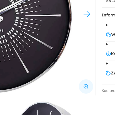
do 1
Inform
W
K
Z
Kod pr