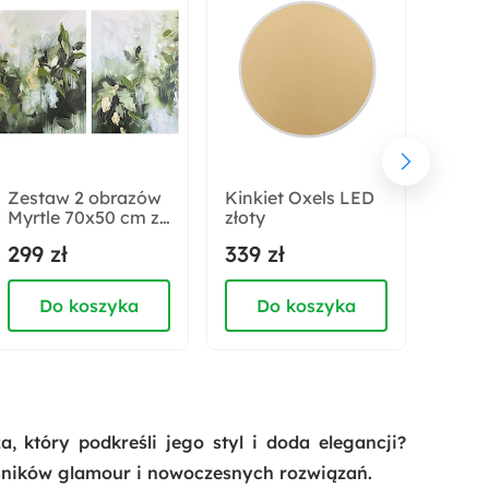
Głębokość:
6.2 cm
Rodzaj:
Wiszący
Zestaw 2 obrazów
Kinkiet Oxels LED
Obra
Myrtle 70x50 cm z
złoty
100x
ręcznie
ręczn
299 zł
339 zł
399 
malowanymi
malo
elementami
elem
Do koszyka
Do koszyka
D
 który podkreśli jego styl i doda elegancji?
ośników glamour i nowoczesnych rozwiązań.