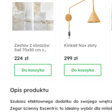
Promocje sezonowe:
Prezent
Długość:
6.2 cm
Zestaw 2 obrazów
Kinkiet Nox złoty
Sail 70x50 cm z
Funkcje:
ręcznie
224 zł
299 zł
Cichy mechanizm
malowanymi
elementami
Do koszyka
Do koszyka
Opis produktu
Szukasz efektownego dodatku do swojego wnętrza,
Zegar ścienny Excentric to idealny wybór dla mił