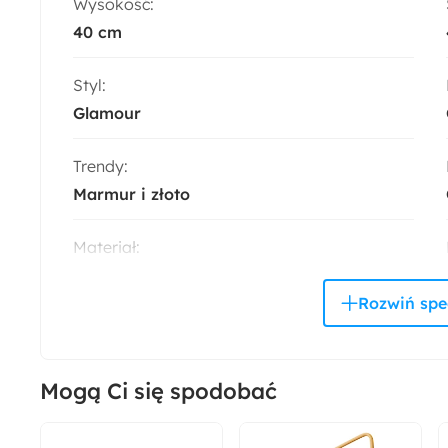
Wysokość:
40 cm
Styl:
Glamour
Trendy:
Marmur i złoto
Materiał:
Metal
Sposób montażu:
Wiszący
Mogą Ci się spodobać
Cechy szczególne - dodatki:
Cichy mechanizm