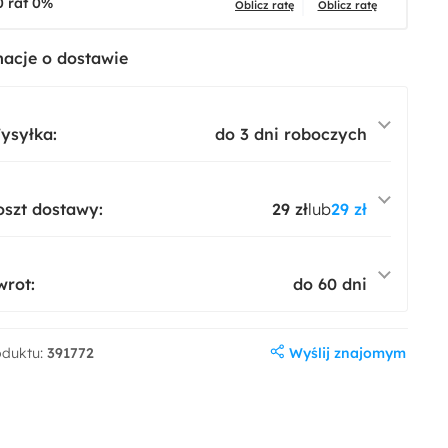
0 rat 0%
Oblicz ratę
Oblicz ratę
acje o dostawie
ysyłka:
do 3 dni roboczych
oszt dostawy:
29 zł
lub
29 zł
wrot:
do 60 dni
Wyślij znajomym
oduktu:
391772