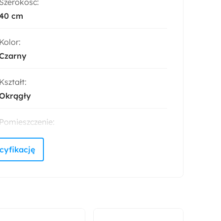
Szerokość:
40 cm
Kolor:
Czarny
Kształt:
Okrągły
Pomieszczenie:
Biuro
Jadalnia
Kuchnia
Salon
Akcja specjalna:
Nowość
Montaż:
Do samodzielnego montażu