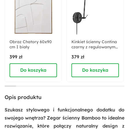
Kształt:
Okrągły
Materiał:
Bambus
Obraz Chatory 60x90
Kinkiet ścienny Contina
cm I biały
Pomieszczenie:
czarny z regulowanym
ramieniem
Biuro
Jadalnia
Kuchnia
Salon
399 zł
379 zł
Do koszyka
Do koszyka
Sposób montażu:
Wiszący
Akcja specjalna:
Opis produktu
Nowość
Szukasz stylowego i funkcjonalnego dodatku do
Cechy szczególne - dodatki:
swojego wnętrza? Zegar ścienny Bamboo to idealne
Cichy mechanizm
rozwiązanie, które połączy naturalny design z