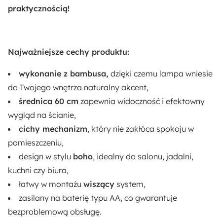
praktycznością!
Montaż:
Do samodzielnego montażu
Najważniejsze cechy produktu:
Promocje sezonowe:
wykonanie z bambusa,
Prezent
dzięki czemu lampa wniesie
do Twojego wnętrza naturalny akcent,
Długość:
średnica 60 cm
zapewnia widoczność i efektowny
15.2 cm
wygląd na ścianie,
cichy mechanizm
, który nie zakłóca spokoju w
Rodzaj:
pomieszczeniu,
Wiszący
design w stylu
boho
, idealny do salonu, jadalni,
kuchni czy biura,
Funkcje:
łatwy w montażu
wiszący
system,
Cichy mechanizm
zasilany na baterię typu AA, co gwarantuje
bezproblemową obsługę.