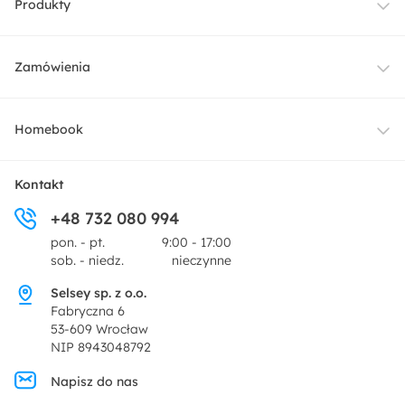
Produkty
Meble
Zamówienia
Oświetlenie
Dostawa
Homebook
Tekstylia
Płatności i raty
O nas
Kontakt
Ogród i taras
+48 732 080 994
Zwroty
Centrum prasowe
pon. - pt.
9:00 - 17:00
Dekoracje i akcesoria
sob. - niedz.
nieczynne
Pytania i odpowiedzi
Oferta dla producentów
Selsey sp. z o.o.
Promocje
Fabryczna 6
Regulamin
53-609 Wrocław
NIP 8943048792
Polityka prywatności
Napisz do nas