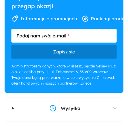
przegap okazji
Informacje o promocjach
Rankingi produk
Podaj nam swój e-mail
Zapisz się
Administratorem danych, które wpiszesz, będzie Selsey sp. z
o.o. z siedzibą przy ul. ul. Fabrycznej 6, 53-609 Wrocław.
Twoje dane będą przetwarzane w celu wysyłania Ci naszych
ofert handlowych i naszych partnerów.
...więcej
Wysyłka