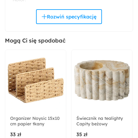
Beżowy
Trendy:
Monochromatyczny minimalizm
Mogą Ci się spodobać
Materiał:
Drewno
Pomieszczenie:
Kuchnia
Akcja specjalna:
Nowość
Organizer Noysic 15x10
Świecznik na tealighty
cm papier tkany
Montaż:
Capity beżowy
Do samodzielnego montażu
33 zł
35 zł