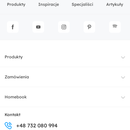
Produkty
Inspiracje
Specjaliści
Artykuły
Produkty
Meble
Zamówienia
Oświetlenie
Dostawa
Homebook
Tekstylia
Płatności i raty
O nas
Kontakt
Ogród i taras
+48 732 080 994
Zwroty
Centrum prasowe