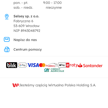
pon. - pt.
9:00 - 17:00
Dekoracje i akcesoria
sob. - niedz.
nieczynne
Pytania i odpowiedzi
Oferta dla producentów
Selsey sp. z o.o.
Promocje
Fabryczna 6
Regulamin
53-609 Wrocław
NIP 8943048792
Polityka prywatności
Napisz do nas
Centrum pomocy
Ustawienia prywatności
Kontakt
Jesteśmy częścią Wirtualna Polska Holding S.A.