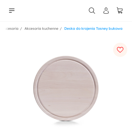
i akcesoria
Akcesoria kuchenne
Deska do krojenia Tosney bukowa
liści