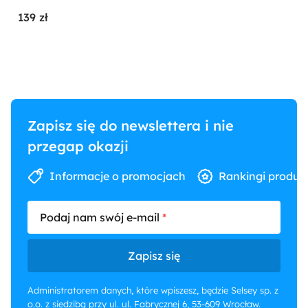
139 zł
Zapisz się do newslettera i nie
przegap okazji
Informacje o promocjach
Rankingi produk
Podaj nam swój e-mail
Zapisz się
Administratorem danych, które wpiszesz, będzie Selsey sp. z
o.o. z siedzibą przy ul. ul. Fabrycznej 6, 53-609 Wrocław.