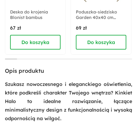
Okrągły
Deska do krojenia
Poduszka-siedzisko
Blonist bambus
Pomieszczenie:
Garden 40x40 cm
beżowa
Biuro
Jadalnia
Łazienka
Przedpokój
67 zł
69 zł
Sypialnia
Do koszyka
Do koszyka
Rodzaj trzonka:
G9
Opis produktu
Sposób montażu:
Wiszący
Szukasz nowoczesnego i eleganckiego oświetlenia,
które podkreśli charakter Twojego wnętrza? Kinkiet
Akcja specjalna:
Halo to idealne rozwiązanie, łączące
Nowość
minimalistyczny design z funkcjonalnością i wysoką
odpornością na wilgoć.
Stopień ochrony IP:
IP44