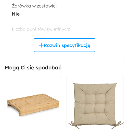
Żarówka w zestawie:
Nie
Liczba punktów świetlnych:
1
Styl:
Nowoczesny
Mogą Ci się spodobać
Kolor:
Beżowy
Trendy:
Monochromatyczny minimalizm
Kształt: