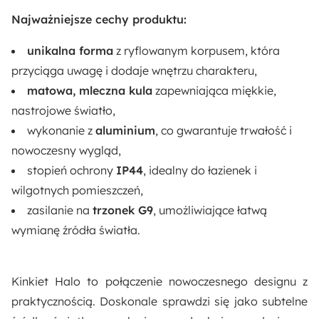
Najważniejsze cechy produktu:
Montaż:
Do samodzielnego montażu
unikalna forma
z ryflowanym korpusem, która
przyciąga uwagę i dodaje wnętrzu charakteru,
Długość:
matowa, mleczna kula
zapewniająca miękkie,
12.2 cm
nastrojowe światło,
wykonanie z
aluminium
, co gwarantuje trwałość i
Wysokość:
nowoczesny wygląd,
12.2 cm
stopień ochrony
IP44
, idealny do łazienek i
wilgotnych pomieszczeń,
Głębokość:
zasilanie na
trzonek G9
, umożliwiające łatwą
12.2 cm
wymianę źródła światła.
Rodzaj:
Wiszący
Kinkiet Halo to połączenie nowoczesnego designu z
praktycznością. Doskonale sprawdzi się jako subtelne
Funkcje: