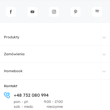
Produkty
Meble
Zamówienia
Oświetlenie
Dostawa
Homebook
Tekstylia
Płatności i raty
O nas
Kontakt
Ogród i taras
+48 732 080 994
Zwroty
Centrum prasowe
pon. - pt.
9:00 - 17:00
Dekoracje i akcesoria
sob. - niedz.
nieczynne
Pytania i odpowiedzi