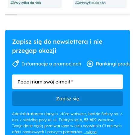
Wysyłka do 48h
Wysyłka do 48h
Zapisz się do newslettera i nie
przegap okazji
Informacje o promocjach
Rankingi produk
Podaj nam swój e-mail
Zapisz się
Administratorem danych, które wpiszesz, będzie Selsey sp. z
o.o. z siedzibą przy ul. ul. Fabrycznej 6, 53-609 Wrocław.
Twoje dane będą przetwarzane w celu wysyłania Ci naszych
ofert handlowych i naszych partnerów.
...więcej