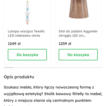
Do samodzielnego montażu
Trendy:
Dopamine Interior
Lampa wisząca Texells
Stól do jadalni Aggreter
LED niebiesko-złota
Kształt blatu:
okrągły 120 cm
naturalny
Okrągły
1249 zł
1259 zł
Do koszyka
Do koszyka
Pomieszczenie:
Salon
Materiał blatu:
Opis produktu
Płyta MDF
Szukasz mebla, który łączy nowoczesną formę z
Materiał nóżek:
wyjątkową estetyką? Stolik kawowy Ritelly to mebel,
Płyta MDF
który z miejsca stanie się centralnym punktem