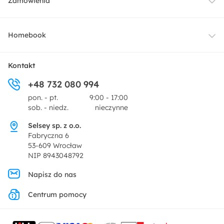
Zamówienia
Oświetlenie
Dostawa
Homebook
Tekstylia
Płatności i raty
O nas
Kontakt
Ogród i taras
+48 732 080 994
Zwroty
Centrum prasowe
pon. - pt.
9:00 - 17:00
Dekoracje i akcesoria
sob. - niedz.
nieczynne
Pytania i odpowiedzi
Oferta dla producentów
Selsey sp. z o.o.
Promocje
Fabryczna 6
Regulamin
53-609 Wrocław
NIP 8943048792
Polityka prywatności
Napisz do nas
Centrum pomocy
Ustawienia prywatności