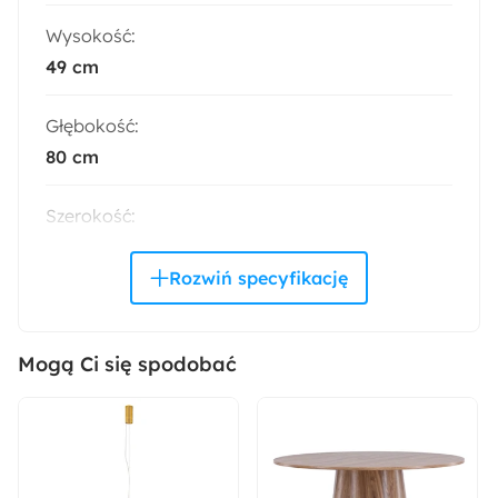
Wysokość:
49 cm
Głębokość:
80 cm
Szerokość:
80 cm
Styl:
Nowoczesny
Mogą Ci się spodobać
Kolor:
Cappuccino
Montaż: