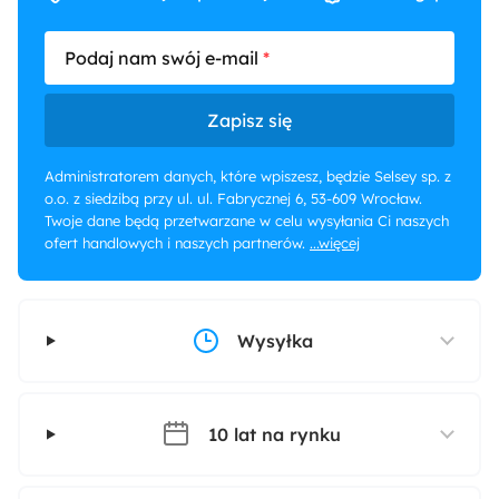
Podaj nam swój e-mail
Zapisz się
Administratorem danych, które wpiszesz, będzie Selsey sp. z
o.o. z siedzibą przy ul. ul. Fabrycznej 6, 53-609 Wrocław.
Twoje dane będą przetwarzane w celu wysyłania Ci naszych
ofert handlowych i naszych partnerów.
...więcej
Wysyłka
10 lat na rynku