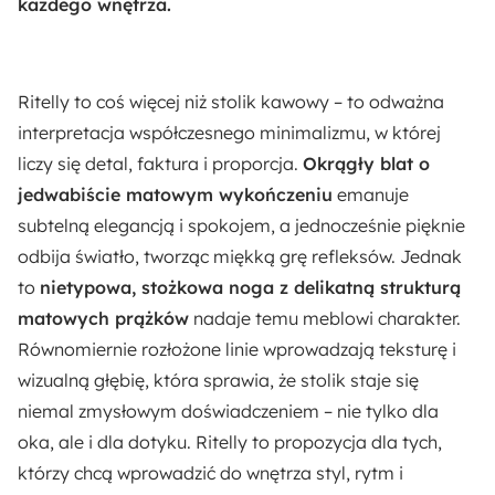
każdego wnętrza.
Akcja specjalna:
Nowość
Ritelly to coś więcej niż stolik kawowy – to odważna
Wykończenie blatu:
interpretacja współczesnego minimalizmu, w której
Matowe
liczy się detal, faktura i proporcja.
Okrągły blat o
jedwabiście matowym wykończeniu
emanuje
Wykończenie nóżek:
subtelną elegancją i spokojem, a jednocześnie pięknie
Matowe
odbija światło, tworząc miękką grę refleksów. Jednak
to
nietypowa, stożkowa noga z delikatną strukturą
Długość:
matowych prążków
nadaje temu meblowi charakter.
80 cm
Równomiernie rozłożone linie wprowadzają teksturę i
wizualną głębię, która sprawia, że stolik staje się
Kształt:
niemal zmysłowym doświadczeniem – nie tylko dla
Okrągły
oka, ale i dla dotyku. Ritelly to propozycja dla tych,
którzy chcą wprowadzić do wnętrza styl, rytm i
Materiał: