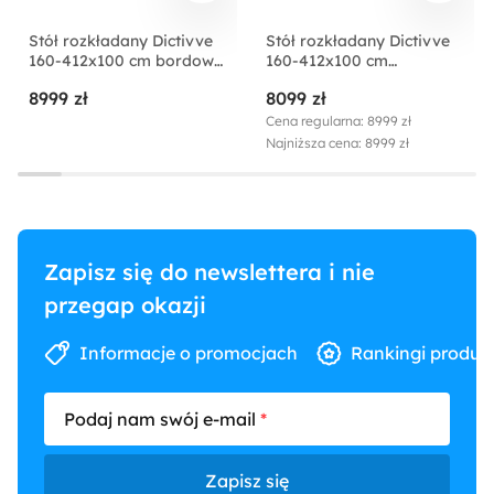
Stół rozkładany Dictivve
Stół rozkładany Dictivve
160-412x100 cm bordowy
160-412x100 cm
mat
cappuccino mat
8999 zł
8099 zł
Cena regularna: 8999 zł
Najniższa cena: 8999 zł
Zapisz się do newslettera i nie
przegap okazji
Informacje o promocjach
Rankingi produk
Podaj nam swój e-mail
Zapisz się