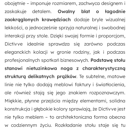
obojętnie – imponuje rozmiarem, zachwyca designem i
zaskakuje detalem.
Owalny blat
o łagodnie
Wykończenie nóżek:
zaokrąglonych krawędziach
dodaje bryle wizualnej
Matowe
lekkości, a jednocześnie sprzyja naturalnej i swobodnej
interakcji przy stole. Dzięki swojej formie i proporcjom,
Długość:
Dictivve idealnie sprawdza się zarówno podczas
100 cm
eleganckich kolacji w gronie rodziny, jak i podczas
profesjonalnych spotkań biznesowych.
Podstawę stołu
Kształt:
stanowi nietuzinkowa noga z charakterystyczną
Prostokątny
strukturą delikatnych prążków
. Te subtelne, matowe
linie nie tylko dodają meblowi faktury i światłocienia,
Materiał:
ale również stają się jego znakiem rozpoznawczym.
Płyta meblowa
Włókno syntetyczne
Miękkie, płynne przejścia między elementami, solidna
konstrukcja i głębokie kolory sprawiają, że Dictivve jest
Pomieszczenie:
nie tylko meblem – to architektoniczna forma obecna
Jadalnia
w codziennym życiu. Rozkładanie stołu staje się tu