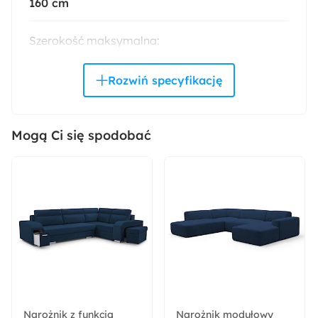
160 cm
Szerokość maksymalna:
412 cm
Styl:
Nowoczesny
Mogą Ci się spodobać
Kolor:
Granatowy
Montaż:
Do samodzielnego montażu
Trendy:
Dopamine Interior
Narożnik z funkcją
Narożnik modułowy