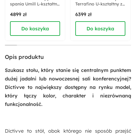
spania Umill L-kształtny
Kolor blatu:
Terrafino U-kształtny z
z pojemnikami z
oparciem po lewej
Granatowy
4899 zł
6399 zł
barkiem i pufą
stronie granatowy w
granatowy welur
tkaninie hydrofobowej
hydrofobowy
Do koszyka
Do koszyka
Kształt blatu:
prawostronny
Prostokątny
Materiał blatu:
Opis produktu
Płyta MDF
Szukasz stołu, który stanie się centralnym punktem
Materiał nóżek:
dużej jadalni lub nowoczesnej sali konferencyjnej?
Płyta MDF
Dictivve to największy dostępny na rynku model,
który łączy kolor, charakter i niezrównaną
Akcja specjalna:
funkcjonalność.
Nowość
Wykończenie blatu:
Dictivve to stół, obok którego nie sposób przejść
Matowe