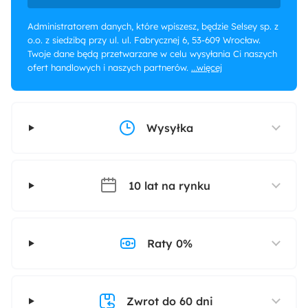
Administratorem danych, które wpiszesz, będzie Selsey sp. z
o.o. z siedzibą przy ul. ul. Fabrycznej 6, 53-609 Wrocław.
Twoje dane będą przetwarzane w celu wysyłania Ci naszych
ofert handlowych i naszych partnerów.
...więcej
Wysyłka
10 lat na rynku
Raty 0%
Zwrot do 60 dni