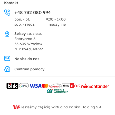
O nas
Kontakt
Ogród i taras
+48 732 080 994
Zwroty
Centrum prasowe
pon. - pt.
9:00 - 17:00
Dekoracje i akcesoria
sob. - niedz.
nieczynne
Pytania i odpowiedzi
Oferta dla producentów
Selsey sp. z o.o.
Promocje
Fabryczna 6
Regulamin
53-609 Wrocław
NIP 8943048792
Polityka prywatności
Napisz do nas
Centrum pomocy
Ustawienia prywatności
Kontakt
Jesteśmy częścią Wirtualna Polska Holding S.A.