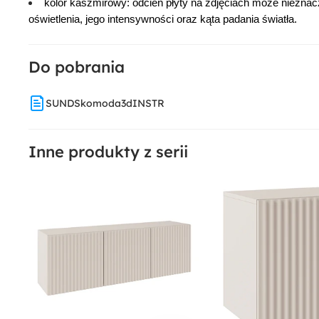
kolor kaszmirowy
: odcień płyty na zdjęciach może nieznac
oświetlenia, jego intensywności oraz kąta padania światła.
Materiał:
Płyta meblowa
Do pobrania
SUNDSkomoda3dINSTR
Inne produkty z serii