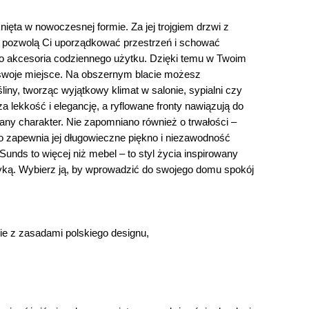
Płyta MDF
nięta w nowoczesnej formie.
Za jej trojgiem drzwi z
e pozwolą Ci uporządkować przestrzeń i schować
Sposób otwierania:
 po akcesoria codziennego użytku. Dzięki temu w Twoim
Po naciśnięciu frontu
swoje miejsce. Na
obszernym blacie
możesz
iny, tworząc wyjątkowy klimat w salonie, sypialni czy
Wykończenie frontów:
a lekkość i elegancję, a
ryflowane fronty
nawiązują do
wany charakter. Nie zapomniano również o trwałości –
Matowe
 zapewnia jej długowieczne piękno i niezawodność
ds to więcej niż mebel – to styl życia inspirowany
Odpowiedzialny wybór:
tyką. Wybierz ją, by wprowadzić do swojego domu spokój
Wyprodukowano w Polsce
Dostępne oświetlenie:
e z zasadami polskiego designu,
Nie
Funkcje:
Push Open