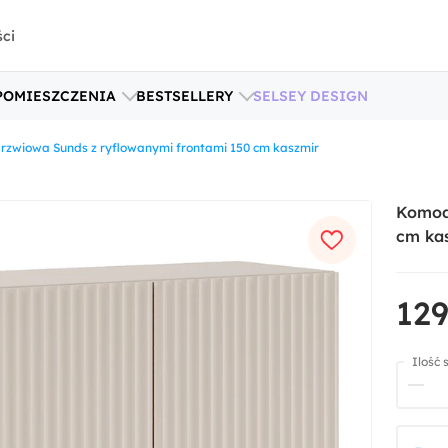
ści
POMIESZCZENIA
BESTSELLERY
SELSEY DESIGN
rzwiowa Sunds z ryflowanymi frontami 150 cm kaszmir
Komod
cm ka
129
Ilość 