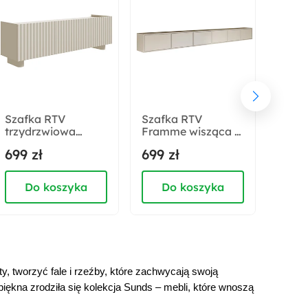
Wykończenie:
Matowe
Strona mebla:
Uniwersalny
Szafka RTV
Szafka RTV
Szaf
trzydrzwiowa
Framme wisząca z
Fram
Kolor korpusu:
Fiorra 144 cm
sześcioma klapami
czte
699 zł
699 zł
739 
Kaszmir
kaszmir
300 cm kaszmir
200 
Do koszyka
Do koszyka
D
Materiał drzwi:
Płyta MDF
Sposób montażu:
Stojący
ty, tworzyć fale i rzeźby, które zachwycają swoją
 piękna zrodziła się kolekcja Sunds – mebli, które wnoszą
Materiał frontów: