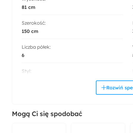
81 cm
Szerokość:
150 cm
Liczba półek:
6
Styl:
Nowoczesny
Montaż:
Do samodzielnego montażu
Mogą Ci się spodobać
Trendy:
Kaszmir
Naturalne wnętrze