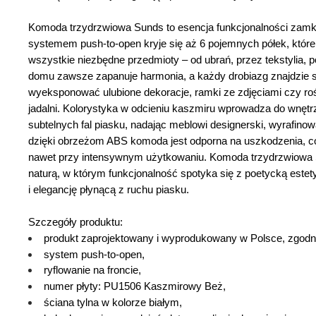
Nowość
Komoda trzydrzwiowa Sunds to esencja funkcjonalności zamk
systemem push-to-open kryje się aż 6 pojemnych półek
, któr
Materiał korpusu:
wszystkie niezbędne przedmioty – od ubrań, przez tekstylia,
Płyta laminowana
domu zawsze zapanuje harmonia, a każdy drobiazg znajdzie 
wyeksponować ulubione dekoracje, ramki ze zdjęciami czy rośl
Wykończenie blatu:
jadalni.
Kolorystyka w odcieniu kaszmiru
wprowadza do wnętrz
subtelnych fal piasku, nadając meblowi designerski, wyrafino
Matowe
dzięki
obrzeżom ABS
komoda jest odporna na uszkodzenia, co
nawet przy intensywnym użytkowaniu. Komoda trzydrzwiowa Sun
Wykończenie korpusu:
naturą, w którym funkcjonalność spotyka się z poetycką este
Matowe
i elegancję płynącą z ruchu piasku.
Zabezpieczenie obrzeży:
Szczegóły produktu:
produkt zaprojektowany i wyprodukowany w Polsce, zgodni
Obrzeża ABS
system push-to-open,
ryflowanie na froncie,
Długość:
numer płyty: PU1506 Kaszmirowy Beż,
35 cm
ściana tylna w kolorze białym,