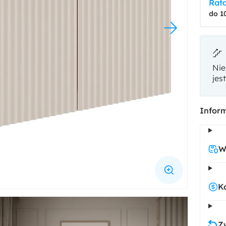
Rata
do 1
Nie
jes
Inform
W
K
Z