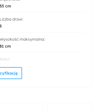
35 cm
Liczba drzwi:
3
Wysokość maksymalna:
81 cm
Kolor:
Kaszmir
Rodzaj:
Stojący
Uniwersalny
Kolor blatu:
Kaszmir