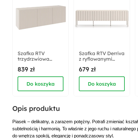
Numer płyty:
PU1506 Kaszmirowy Beż
Rodzaj drzwi:
Żłobione
Szafka RTV
Szafka RTV Derriva
trzydrzwiowa
z ryflowanymi
Kolor frontów:
Sunds z
frontami 170 cm
839 zł
679 zł
Kaszmir
ryflowanymi
kaszmir
frontami 150 cm
kaszmir
Do koszyka
Do koszyka
Materiał blatu:
Płyta laminowana
Opis produktu
Materiał półki:
Płyta laminowana
Piasek – delikatny, a zarazem potężny. Potrafi zmieniać kształ
subtelnością i harmonią. To właśnie z jego ruchu i naturalnego
Akcja specjalna:
do wnętrza spokój, elegancję i ponadczasowy styl.