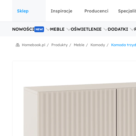
Sklep
Inspiracje
Producenci
Specjali
NOWOŚCI
MEBLE
OŚWIETLENIE
DODATKI
NEW!
Homebook.pl
Produkty
Meble
Komody
Komoda trzyd