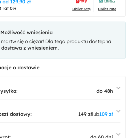
 od 129,90 zł
0 rat 0%
Oblicz ratę
Oblicz ratę
Możliwość wniesienia
 martw się o ciężar! Dla tego produktu dostępna
t
dostawa z wniesieniem.
acje o dostawie
ysyłka:
do 48h
oszt dostawy:
149 zł
lub
109 zł
wrot:
do 60 dni