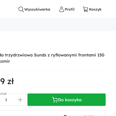
a trzydrzwiowa Sunds z ryflowanymi frontami 150
szmir
9 zł
sztuk
Do koszyka