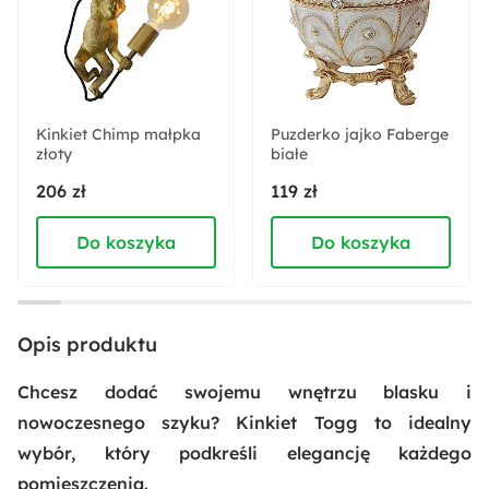
Złoty
Montaż:
Do samodzielnego montażu
Kinkiet Chimp małpka
Puzderko jajko Faberge
złoty
Trendy:
białe
Marmur i złoto
206 zł
119 zł
Do koszyka
Do koszyka
Materiał:
Metal
Pomieszczenie:
Opis produktu
Pokój dziecka
Salon
Sypialnia
Chcesz dodać swojemu wnętrzu blasku i
Rodzaj trzonka:
nowoczesnego szyku? Kinkiet Togg to idealny
E14
wybór, który podkreśli elegancję każdego
pomieszczenia.