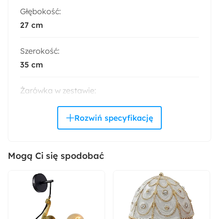
Głębokość:
27 cm
Szerokość:
35 cm
Żarówka w zestawie:
Nie
Liczba punktów świetlnych:
1
Mogą Ci się spodobać
Styl:
Nowoczesny
Kolor: