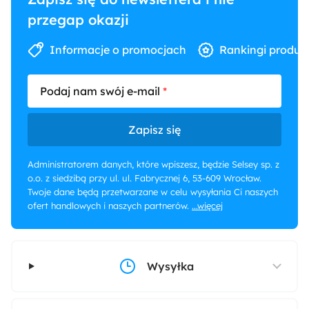
przegap okazji
Informacje o promocjach
Rankingi produk
Podaj nam swój e-mail
Zapisz się
Administratorem danych, które wpiszesz, będzie Selsey sp. z
o.o. z siedzibą przy ul. ul. Fabrycznej 6, 53-609 Wrocław.
Twoje dane będą przetwarzane w celu wysyłania Ci naszych
ofert handlowych i naszych partnerów.
...więcej
Wysyłka