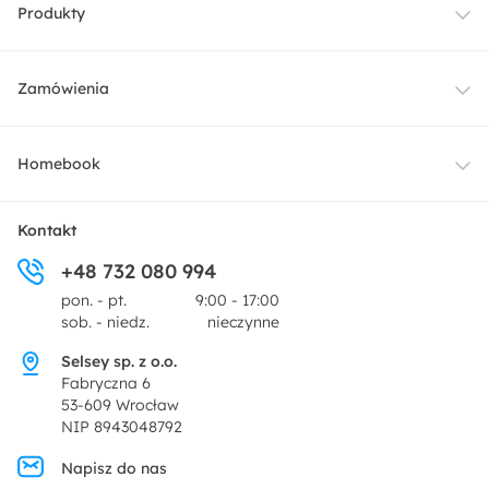
Produkty
Meble
Zamówienia
Oświetlenie
Dostawa
Homebook
Tekstylia
Płatności i raty
O nas
Kontakt
Ogród i taras
+48 732 080 994
Zwroty
Centrum prasowe
pon. - pt.
9:00 - 17:00
Dekoracje i akcesoria
sob. - niedz.
nieczynne
Pytania i odpowiedzi
Oferta dla producentów
Selsey sp. z o.o.
Promocje
Fabryczna 6
Regulamin
53-609 Wrocław
NIP 8943048792
Polityka prywatności
Napisz do nas