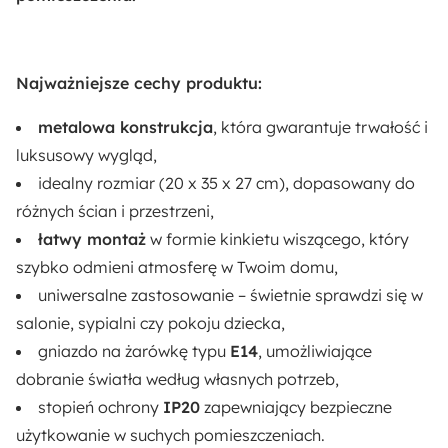
Sposób montażu:
Wiszący
Najważniejsze cechy produktu:
Akcja specjalna:
metalowa konstrukcja
Nowość
, która gwarantuje trwałość i
luksusowy wygląd,
Stopień ochrony IP:
idealny rozmiar (20 x 35 x 27 cm), dopasowany do
IP20
różnych ścian i przestrzeni,
łatwy montaż
w formie kinkietu wiszącego, który
Długość:
szybko odmieni atmosferę w Twoim domu,
27 cm
uniwersalne zastosowanie – świetnie sprawdzi się w
salonie, sypialni czy pokoju dziecka,
Rodzaj:
gniazdo na żarówkę typu
E14
, umożliwiające
Wiszący
dobranie światła według własnych potrzeb,
stopień ochrony
IP20
zapewniający bezpieczne
użytkowanie w suchych pomieszczeniach.