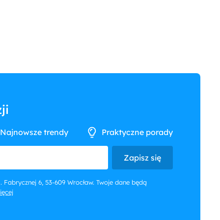
ji
Najnowsze trendy
Praktyczne porady
Zapisz się
 ul. Fabrycznej 6, 53-609 Wrocław. Twoje dane będą
więcej