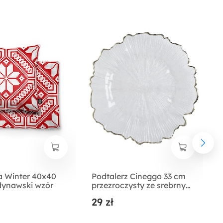
 Winter 40x40
Podtalerz Cineggo 33 cm
ynawski wzór
przezroczysty ze srebrnym
rantem
29 zł