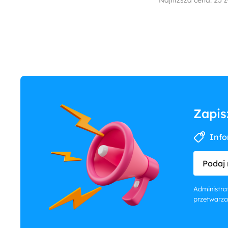
Najniższa cena: 25 z
Zapis
Info
Podaj 
Administrat
przetwarza