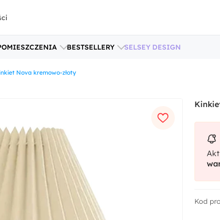
ści
POMIESZCZENIA
BESTSELLERY
SELSEY DESIGN
inkiet Nova kremowo-złoty
Kinki
Akt
war
Kod pr