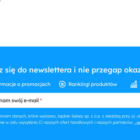
ł
z się do newslettera i nie przegap okaz
rmacje o promocjach
Rankingi produktów
nam swój e-mail
orem danych, które wpiszesz, będzie Selsey sp. z o.o. z siedzibą przy ul.
ne w celu wysyłania Ci naszych ofert handlowych i naszych partnerów.
...