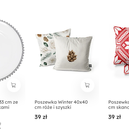
33 cm ze
Poszewka Winter 40x40
Poszewka
kami
cm róże i szyszki
cm skand
39 zł
39 zł
ł