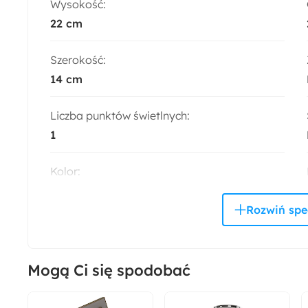
Wysokość:
22 cm
Szerokość:
14 cm
Liczba punktów świetlnych:
1
Kolor:
Beżowy
Złoty
Trendy:
Marmur i złoto
Mogą Ci się spodobać
Pomieszczenie:
Pokój dziecka
Salon
Sypialnia