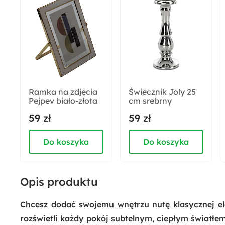
Sposób montażu:
Wiszący
Stopień ochrony IP:
IP20
Ramka na zdjęcia
Świecznik Joly 25
Pejpev biało-złota
cm srebrny
Rodzaj:
59 zł
59 zł
Wiszący
Do koszyka
Do koszyka
Opis produktu
Chcesz dodać swojemu wnętrzu nutę klasycznej ele
rozświetli każdy pokój subtelnym, ciepłym światłem