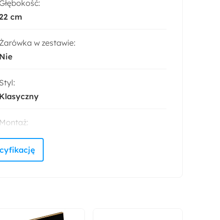
Głębokość:
22 cm
Żarówka w zestawie:
Nie
Styl:
Klasyczny
Montaż:
Do samodzielnego montażu
Materiał:
Metal
Tworzywo sztuczne
Rodzaj trzonka:
E27