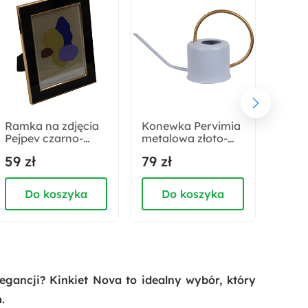
Akcja specjalna:
Nowość
Długość:
22 cm
Ramka na zdjęcia
Konewka Pervimia
Pudeł
Pejpev czarno-
metalowa złoto-
prze
złota
biała
Love
59 zł
79 zł
99 z
Do koszyka
Do koszyka
D
gancji? Kinkiet Nova to idealny wybór, który
.