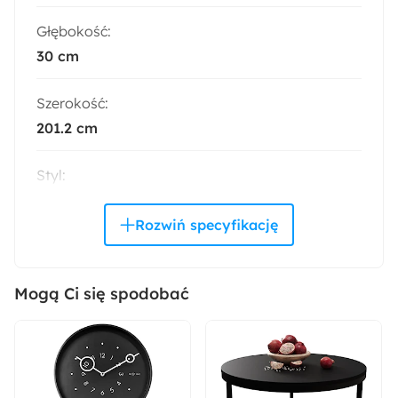
Głębokość:
30 cm
Szerokość:
201.2 cm
Styl:
Minimalistyczny
Kolor:
Czarny
Mogą Ci się spodobać
Montaż:
Do samodzielnego montażu
Rodzaj: