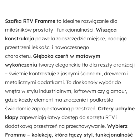
Materiał frontów:
Płyta laminowana
Szafka RTV Framme
to idealne rozwiązanie dla
miłośników prostoty i funkcjonalności.
Wisząca
Materiał korpusu:
konstrukcja
pozwala zaoszczędzić miejsce, nadając
Płyta laminowana
przestrzeni lekkości i nowoczesnego
charakteru.
Głęboka czerń w matowym
Sposób otwierania:
wykończeniu
tworzy eleganckie tło dla reszty aranżacji
Na dół
– świetnie kontrastuje z jasnymi ścianami, drewnem i
metalicznymi dodatkami. To doskonały wybór do
Dostępne oświetlenie:
wnętrz w stylu industrialnym, loftowym czy glamour,
Nie
gdzie każdy element ma znaczenie i podkreśla
świadomie zaprojektowaną przestrzeń.
Cztery uchylne
Odpowiedzialny wybór:
klapy
zapewniają łatwy dostęp do sprzętu RTV i
Wyprodukowano w Polsce
dodatkową przestrzeń na przechowywanie.
Wybierz
Framme – kolekcję, która łączy styl, funkcjonalność
Zabezpieczenie obrzeży: