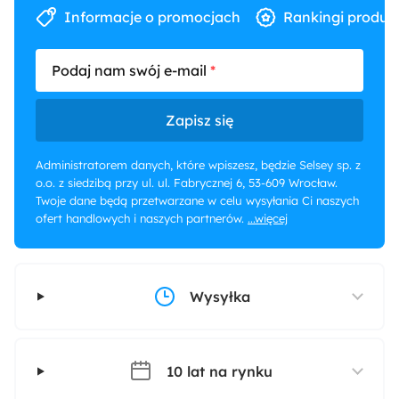
Informacje o promocjach
Rankingi produk
Podaj nam swój e-mail
Zapisz się
Administratorem danych, które wpiszesz, będzie Selsey sp. z
o.o. z siedzibą przy ul. ul. Fabrycznej 6, 53-609 Wrocław.
Twoje dane będą przetwarzane w celu wysyłania Ci naszych
ofert handlowych i naszych partnerów.
...więcej
Wysyłka
10 lat na rynku