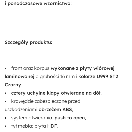
i ponadczasowe wzornictwo!
Obrzeża ABS
Długość:
30 cm
Szczegóły produktu:
Funkcje:
Push Open
Materiał:
front oraz korpus
wykonane z płyty wiórowej
Płyta meblowa
laminowanej
o grubości 16 mm i
kolorze
U999 ST2
Czarny
,
Pomieszczenie:
cztery uchylne klapy otwierane na dół
,
Salon
krawędzie zabezpieczone przed
uszkodzeniami
obrzeżem ABS
,
system otwierania:
push to open
,
tył mebla: płyta HDF,