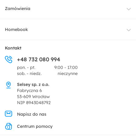
Meble
Zamówienia
Oświetlenie
Dostawa
Homebook
Tekstylia
Płatności i raty
O nas
Kontakt
Ogród i taras
+48 732 080 994
Zwroty
Centrum prasowe
pon. - pt.
9:00 - 17:00
Dekoracje i akcesoria
sob. - niedz.
nieczynne
Pytania i odpowiedzi
Oferta dla producentów
Selsey sp. z o.o.
Promocje
Fabryczna 6
Regulamin
53-609 Wrocław
NIP 8943048792
Polityka prywatności
Napisz do nas
Centrum pomocy
Ustawienia prywatności