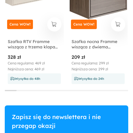
Cena WOW!
Cena WOW!
Szafka RTV Framme
Szafka nocna Framme
wisząca z trzema klapami
wisząca z dwiema
150 cm kaszmir
szufladami 50 cm orzech
328 zł
209 zł
wisconsin
Cena regularna: 469 zł
Cena regularna: 299 zł
Najniższa cena: 469 zł
Najniższa cena: 299 zł
Wysyłka do 48h
Wysyłka do 24h
Zapisz się do newslettera i nie
przegap okazji