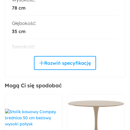
78 cm
Głębokość:
35 cm
Szerokość:
114 cm
Styl:
Nowoczesny
Mogą Ci się spodobać
Kolor:
Beżowy
Montaż:
Do samodzielnego montażu