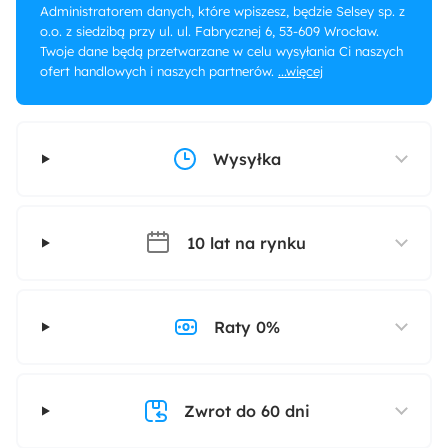
Administratorem danych, które wpiszesz, będzie Selsey sp. z
o.o. z siedzibą przy ul. ul. Fabrycznej 6, 53-609 Wrocław.
Twoje dane będą przetwarzane w celu wysyłania Ci naszych
ofert handlowych i naszych partnerów.
...więcej
Wysyłka
10 lat na rynku
Raty 0%
Zwrot do 60 dni