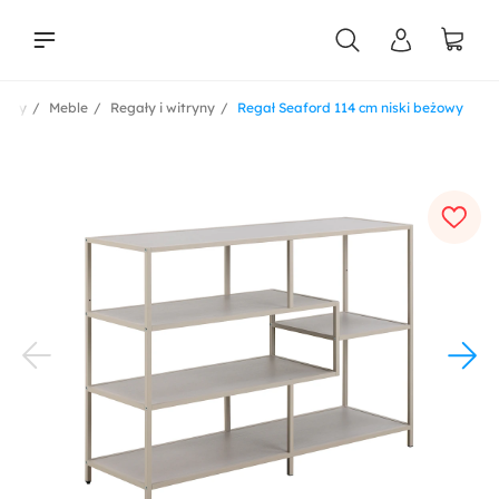
ukty
Meble
Regały i witryny
Regał Seaford 114 cm niski beżowy
liści