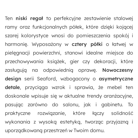
Metal malowany proszkowo
Ten
niski regał
to perfekcyjne zestawienie stalowej
Akcja specjalna:
ramy oraz funkcjonalnych półek, które dzięki kojącej
Nowość
szarej kolorystyce wnosi do pomieszczenia spokój i
harmonię. Wyposażony w
cztery półki
o łatwej w
Materiał główny:
pielęgnacji powierzchni, stanowi idealne miejsce do
Melaminowana płyta wiórowa
Płyta MDF
przechowywania książek, gier czy dekoracji, które
zasługują na odpowiednią oprawę.
Nowoczesny
Pomieszczenie:
design
serii Seaford, wzbogacony o
asymetryczne
Salon
detale
, przyciąga wzrok i sprawia, że mebel ten
doskonale wpisuje się w aktualne trendy aranżacyjne,
pasując zarówno do salonu, jak i gabinetu. To
praktyczne rozwiązanie, które łączy solidność
wykonania z wysoką estetyką, tworząc przyjazną i
uporządkowaną przestrzeń w Twoim domu.