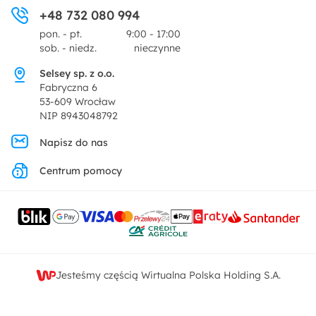
Ogród i taras
+48 732 080 994
Zwroty
Centrum prasowe
pon. - pt.
9:00 - 17:00
Dekoracje i akcesoria
sob. - niedz.
nieczynne
Pytania i odpowiedzi
Oferta dla producentów
Selsey sp. z o.o.
Promocje
Fabryczna 6
Regulamin
53-609 Wrocław
NIP 8943048792
Polityka prywatności
Napisz do nas
Centrum pomocy
Ustawienia prywatności
Kontakt
Jesteśmy częścią Wirtualna Polska Holding S.A.