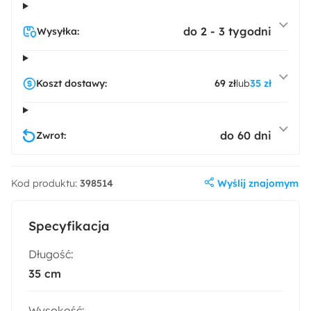
do 2 - 3 tygodni
Wysyłka:
Koszt dostawy:
69 zł
lub
35 zł
do 60 dni
Zwrot:
Wyślij znajomym
Kod produktu:
398514
Specyfikacja
Długość:
35 cm
Wysokość: