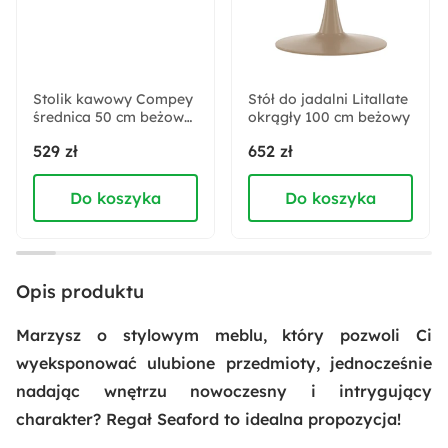
Trendy:
Naturalne wnętrze
Stolik kawowy Compey
Stół do jadalni Litallate
średnica 50 cm beżowy
Materiał:
okrągły 100 cm beżowy
wysoki połysk
Płyta meblowa
529 zł
652 zł
Do koszyka
Do koszyka
Kolor ramy:
Beżowy
Kolor nóżek:
Opis produktu
Beżowy
Marzysz o stylowym meblu, który pozwoli Ci
Rodzaj nóżek:
wyeksponować ulubione przedmioty, jednocześnie
Proste
nadając wnętrzu nowoczesny i intrygujący
charakter? Regał Seaford to idealna propozycja!
Materiał nóżek: