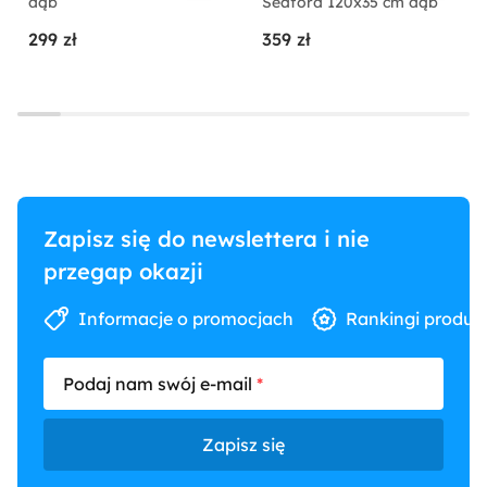
dąb
Seaford 120x35 cm dąb
299 zł
359 zł
Zapisz się do newslettera i nie
przegap okazji
Informacje o promocjach
Rankingi produk
Podaj nam swój e-mail
Zapisz się