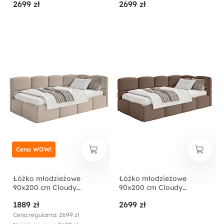
2699 zł
2699 zł
pojemnikiem kremowe
pojemnikiem jasnobeżowe
welur hydrofobowy
welur hydrofobowy
łatwoczyszczący
łatwoczyszczący
Cena WOW!
Łóżko młodzieżowe
Łóżko młodzieżowe
90x200 cm Cloudy
90x200 cm Cloudy
prawostronne z
prawostronne z
1889 zł
2699 zł
pojemnikiem beżowe
pojemnikiem brązowe
welur hydrofobowy
welur hydrofobowy
Cena regularna: 2699 zł
łatwoczyszczący
łatwoczyszczący