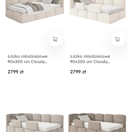
Łóżko młodzieżowe
Łóżko młodzieżowe
90x200 cm Cloudy
90x200 cm Cloudy
prawostronne z
lewostronne z
2799 zł
2799 zł
pojemnikiem kremowe
pojemnikiem i barierkami
szenil
kremowe welur
hydrofobowy
łatwoczyszczący