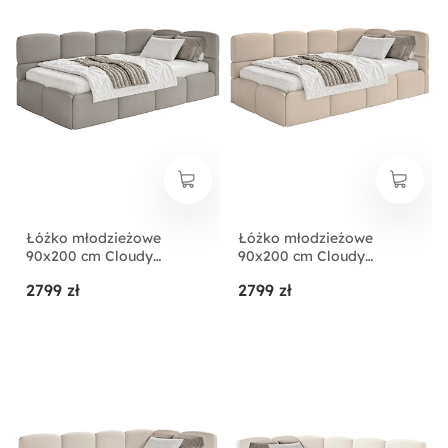
Łóżko młodzieżowe
Łóżko młodzieżowe
90x200 cm Cloudy
90x200 cm Cloudy
prawostronne z
prawostronne z
2799 zł
2799 zł
pojemnikiem
pojemnikiem beżowe
jasnobrązowe szenil
szenil