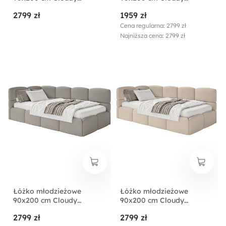
lewostronne z
lewostronne z
2799 zł
1959 zł
pojemnikiem ciemnoszare
pojemnikiem brązowe
szenil
szenil
Cena regularna: 2799 zł
Najniższa cena: 2799 zł
Łóżko młodzieżowe
Łóżko młodzieżowe
90x200 cm Cloudy
90x200 cm Cloudy
lewostronne z
lewostronne z
2799 zł
2799 zł
pojemnikiem
pojemnikiem beżowe