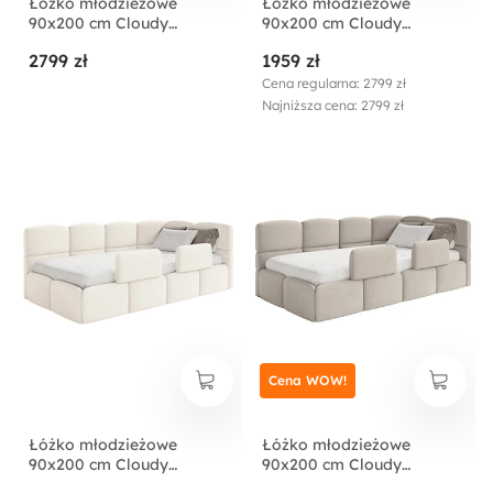
Łóżko młodzieżowe
Łóżko młodzieżowe
90x200 cm Cloudy
90x200 cm Cloudy
lewostronne z
lewostronne z
2799 zł
1959 zł
pojemnikiem i barierkami
pojemnikiem i barierkami
czarne welur hydrofobowy
różowe welur
Cena regularna: 2799 zł
łatwoczyszczący
hydrofobowy
Najniższa cena: 2799 zł
łatwoczyszczący
Cena WOW!
Łóżko młodzieżowe
Łóżko młodzieżowe
90x200 cm Cloudy
90x200 cm Cloudy
prawostronne z
prawostronne z