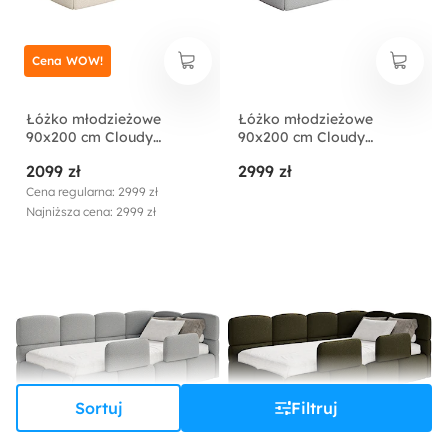
Cena WOW!
Łóżko młodzieżowe
Łóżko młodzieżowe
90x200 cm Cloudy
90x200 cm Cloudy
prawostronne z
prawostronne z
2099 zł
2999 zł
pojemnikiem i barierkami
pojemnikiem i barierkami
jasnobeżowe boucle
szarobeżowe boucle
Cena regularna: 2999 zł
Najniższa cena: 2999 zł
Sortuj
Filtruj