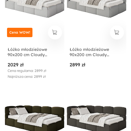
Cena WOW!
Łóżko młodzieżowe
Łóżko młodzieżowe
90x200 cm Cloudy
90x200 cm Cloudy
lewostronne z
lewostronne z
2029 zł
2899 zł
pojemnikiem szarobeżowe
pojemnikiem szare boucle
boucle
Cena regularna: 2899 zł
Najniższa cena: 2899 zł