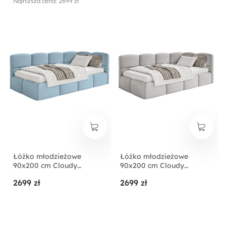
Najniższa cena: 2699 zł
Łóżko młodzieżowe
Łóżko młodzieżowe
90x200 cm Cloudy
90x200 cm Cloudy
prawostronne z
prawostronne z
2699 zł
2699 zł
pojemnikiem błękitne
pojemnikiem jasnoszare
welur hydrofobowy
welur hydrofobowy
łatwoczyszczący
łatwoczyszczący