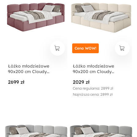
Cena WOW!
Łóżko młodzieżowe
Łóżko młodzieżowe
90x200 cm Cloudy
90x200 cm Cloudy
prawostronne z
lewostronne z
2699 zł
2029 zł
pojemnikiem różowe welur
pojemnikiem jasnobeżowe
hydrofobowy
boucle
Cena regularna: 2899 zł
łatwoczyszczący
Najniższa cena: 2899 zł