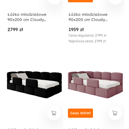
Łóżko młodzieżowe
Łóżko młodzieżowe
90x200 cm Cloudy
90x200 cm Cloudy
lewostronne z
lewostronne z
2799 zł
1959 zł
pojemnikiem i barierkami
pojemnikiem i barierkami
jasnoszare welur
szare welur hydrofobowy
Cena regularna: 2799 zł
hydrofobowy
łatwoczyszczący
Najniższa cena: 2799 zł
łatwoczyszczący
Cena WOW!