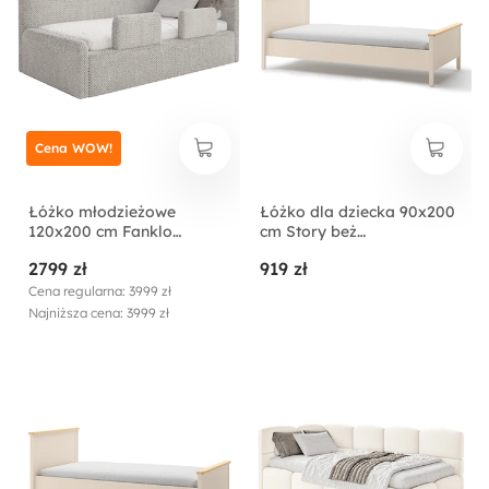
Cena WOW!
Łóżko młodzieżowe
Łóżko dla dziecka 90x200
120x200 cm Fanklo
cm Story beż
prawostronne z
piaskowy/dąb vincenza
2799 zł
919 zł
materacem pojemnikiem i
bielona
barierkami szarobeżowe
Cena regularna: 3999 zł
plusz hydrofobowy
Najniższa cena: 3999 zł