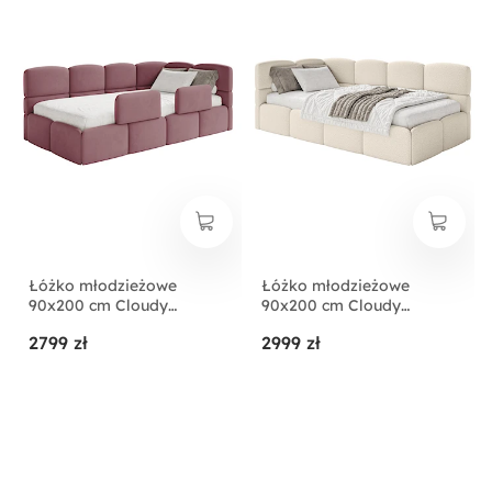
Łóżko młodzieżowe
Łóżko młodzieżowe
90x200 cm Cloudy
90x200 cm Cloudy
prawostronne z
lewostronne z
2799 zł
2999 zł
pojemnikiem i barierkami
pojemnikiem i barierkami
różowe welur
jasnobeżowe boucle
hydrofobowy
łatwoczyszczący