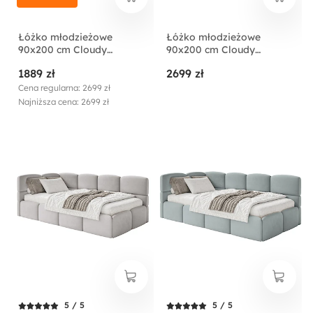
Łóżko młodzieżowe
Łóżko młodzieżowe
90x200 cm Cloudy
90x200 cm Cloudy
lewostronne z
lewostronne z
1889 zł
2699 zł
pojemnikiem brązowe
pojemnikiem błękitne
welur hydrofobowy
welur hydrofobowy
Cena regularna: 2699 zł
łatwoczyszczący
łatwoczyszczący
Najniższa cena: 2699 zł
5 / 5
5 / 5