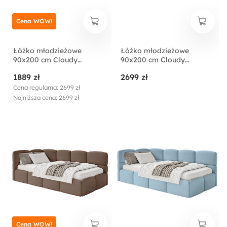
Cena WOW!
Łóżko młodzieżowe
Łóżko młodzieżowe
90x200 cm Cloudy
90x200 cm Cloudy
lewostronne z
lewostronne z
1889 zł
2699 zł
pojemnikiem jasnobeżowe
pojemnikiem beżowe
welur hydrofobowy
welur hydrofobowy
Cena regularna: 2699 zł
łatwoczyszczący
łatwoczyszczący
Najniższa cena: 2699 zł
Cena WOW!