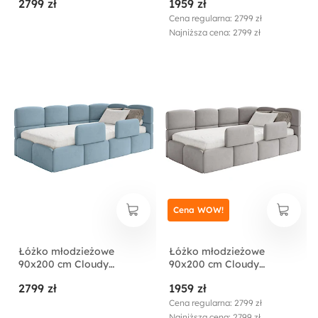
2799 zł
1959 zł
pojemnikiem i barierkami
pojemnikiem i barierkami
beżowe welur
brązowe welur
Cena regularna: 2799 zł
hydrofobowy
hydrofobowy
Najniższa cena: 2799 zł
łatwoczyszczący
łatwoczyszczący
Cena WOW!
Łóżko młodzieżowe
Łóżko młodzieżowe
90x200 cm Cloudy
90x200 cm Cloudy
prawostronne z
prawostronne z
2799 zł
1959 zł
pojemnikiem i barierkami
pojemnikiem i barierkami
błękitne welur
jasnoszare welur
Cena regularna: 2799 zł
hydrofobowy
hydrofobowy
Najniższa cena: 2799 zł