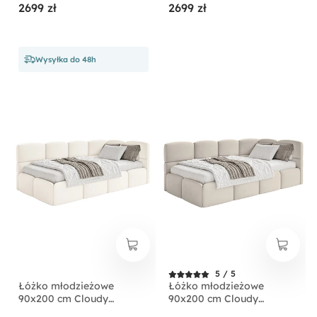
2699 zł
2699 zł
pojemnikiem czarne welur
pojemnikiem różowe welur
hydrofobowy
hydrofobowy
łatwoczyszczący
łatwoczyszczący
Wysyłka do 48h
5 / 5
Łóżko młodzieżowe
Łóżko młodzieżowe
90x200 cm Cloudy
90x200 cm Cloudy
prawostronne z
prawostronne z