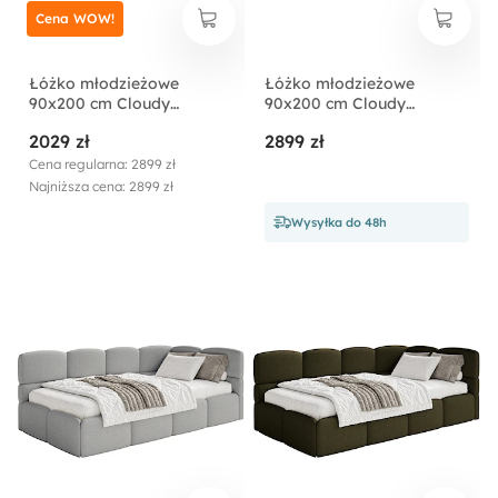
Cena WOW!
Łóżko młodzieżowe
Łóżko młodzieżowe
90x200 cm Cloudy
90x200 cm Cloudy
prawostronne z
prawostronne z
2029 zł
2899 zł
pojemnikiem jasnobeżowe
pojemnikiem szarobeżowe
boucle
boucle
Cena regularna: 2899 zł
Najniższa cena: 2899 zł
Wysyłka do 48h