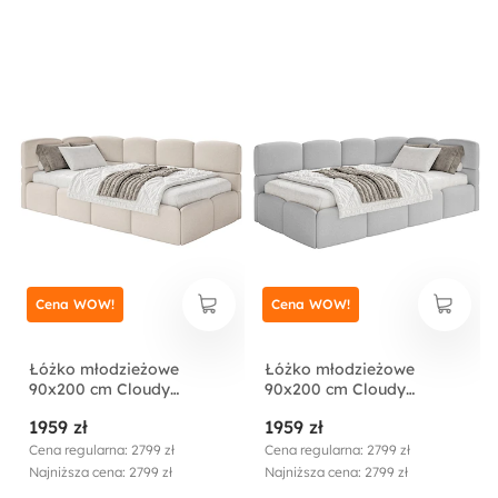
jasnobrązowe szenil
szenil
Cena WOW!
Cena WOW!
Łóżko młodzieżowe
Łóżko młodzieżowe
90x200 cm Cloudy
90x200 cm Cloudy
lewostronne z
prawostronne z
1959 zł
1959 zł
pojemnikiem kremowe
pojemnikiem jasnoszare
szenil
szenil
Cena regularna: 2799 zł
Cena regularna: 2799 zł
Najniższa cena: 2799 zł
Najniższa cena: 2799 zł