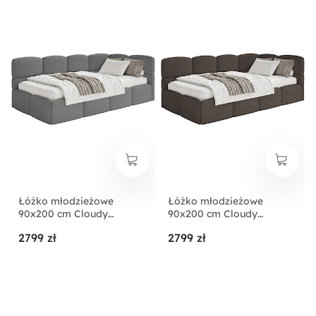
Łóżko młodzieżowe
Łóżko młodzieżowe
90x200 cm Cloudy
90x200 cm Cloudy
prawostronne z
prawostronne z
2799 zł
2799 zł
pojemnikiem ciemnoszare
pojemnikiem brązowe
szenil
szenil