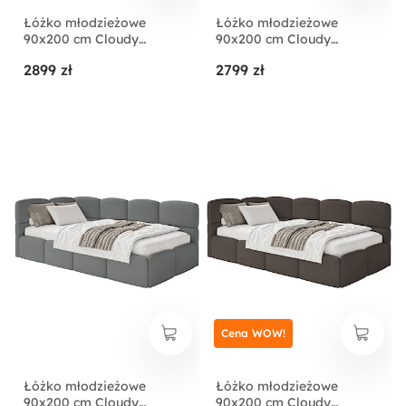
Łóżko młodzieżowe
Łóżko młodzieżowe
90x200 cm Cloudy
90x200 cm Cloudy
prawostronne z
lewostronne z
2899 zł
2799 zł
pojemnikiem brązowe
pojemnikiem jasnoszare
boucle
szenil
Cena WOW!
Łóżko młodzieżowe
Łóżko młodzieżowe
90x200 cm Cloudy
90x200 cm Cloudy