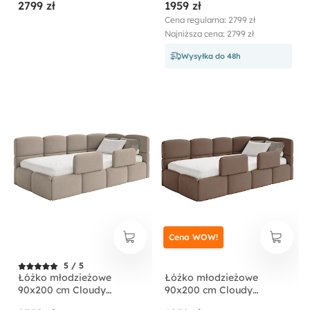
2799 zł
1959 zł
pojemnikiem i barierkami
pojemnikiem i barierkami
kremowe welur
jasnobeżowe welur
Cena regularna: 2799 zł
hydrofobowy
hydrofobowy
Najniższa cena: 2799 zł
łatwoczyszczący
łatwoczyszczący
Wysyłka do 48h
Cena WOW!
5 / 5
Łóżko młodzieżowe
Łóżko młodzieżowe
90x200 cm Cloudy
90x200 cm Cloudy
prawostronne z
prawostronne z