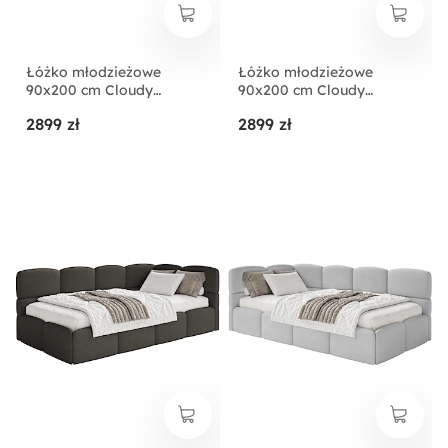
Łóżko młodzieżowe
Łóżko młodzieżowe
90x200 cm Cloudy
90x200 cm Cloudy
prawostronne z
prawostronne z
2899 zł
2899 zł
pojemnikiem szare boucle
pojemnikiem oliwkowe
boucle