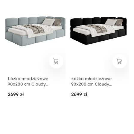
Łóżko młodzieżowe
Łóżko młodzieżowe
90x200 cm Cloudy
90x200 cm Cloudy
prawostronne z
prawostronne z
2699 zł
2699 zł
pojemnikiem szare welur
pojemnikiem czarne welur
hydrofobowy
hydrofobowy
łatwoczyszczący
łatwoczyszczący