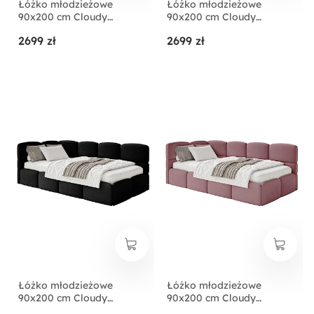
Łóżko młodzieżowe
Łóżko młodzieżowe
90x200 cm Cloudy
90x200 cm Cloudy
lewostronne z
lewostronne z
2699 zł
2699 zł
pojemnikiem jasnoszare
pojemnikiem szare welur
welur hydrofobowy
hydrofobowy
łatwoczyszczący
łatwoczyszczący
Łóżko młodzieżowe
Łóżko młodzieżowe
90x200 cm Cloudy
90x200 cm Cloudy
lewostronne z
lewostronne z