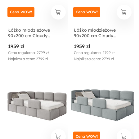
Cena WOW!
Cena WOW!
Łóżko młodzieżowe
Łóżko młodzieżowe
90x200 cm Cloudy
90x200 cm Cloudy
lewostronne z
lewostronne z
1959 zł
1959 zł
pojemnikiem i barierkami
pojemnikiem i barierkami
brązowe welur
błękitne welur
Cena regularna: 2799 zł
Cena regularna: 2799 zł
hydrofobowy
hydrofobowy
Najniższa cena: 2799 zł
Najniższa cena: 2799 zł
łatwoczyszczący
łatwoczyszczący
Cena WOW!