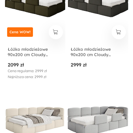
Cena WOW!
Łóżko młodzieżowe
Łóżko młodzieżowe
90x200 cm Cloudy
90x200 cm Cloudy
lewostronne z
lewostronne z
2099 zł
2999 zł
pojemnikiem i barierkami
pojemnikiem i barierkami
oliwkowe boucle
brązowe boucle
Cena regularna: 2999 zł
Najniższa cena: 2999 zł