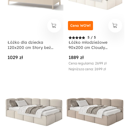
Cena WOW!
5 / 5
Łóżko dla dziecka
Łóżko młodzieżowe
120x200 cm Story beż
90x200 cm Cloudy
piaskowy/dąb vincenza
lewostronne z
1029 zł
1889 zł
bielona
pojemnikiem kremowe
welur hydrofobowy
Cena regularna: 2699 zł
łatwoczyszczący
Najniższa cena: 2699 zł