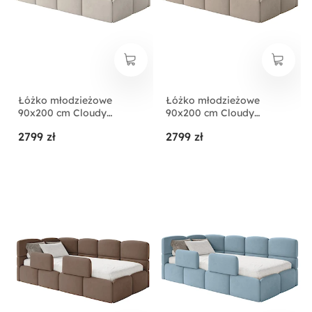
Łóżko młodzieżowe
Łóżko młodzieżowe
90x200 cm Cloudy
90x200 cm Cloudy
lewostronne z
lewostronne z
2799 zł
2799 zł
pojemnikiem i barierkami
pojemnikiem i barierkami
jasnobeżowe welur
beżowe welur
hydrofobowy
hydrofobowy
łatwoczyszczący
łatwoczyszczący