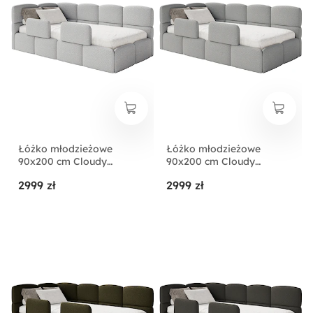
Łóżko młodzieżowe
Łóżko młodzieżowe
90x200 cm Cloudy
90x200 cm Cloudy
lewostronne z
lewostronne z
2999 zł
2999 zł
pojemnikiem i barierkami
pojemnikiem i barierkami
szarobeżowe boucle
szare boucle