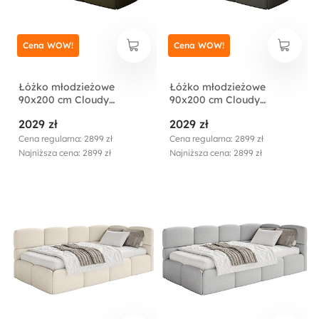
Cena WOW!
Cena WOW!
Łóżko młodzieżowe
Łóżko młodzieżowe
90x200 cm Cloudy
90x200 cm Cloudy
lewostronne z
lewostronne z
2029 zł
2029 zł
pojemnikiem oliwkowe
pojemnikiem brązowe
boucle
boucle
Cena regularna: 2899 zł
Cena regularna: 2899 zł
Najniższa cena: 2899 zł
Najniższa cena: 2899 zł