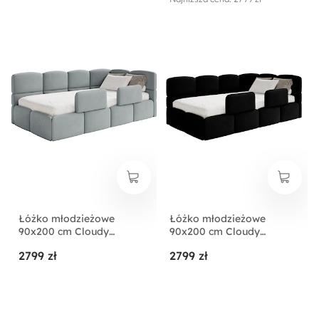
łatwoczyszczący
łatwoczyszczący
Łóżko młodzieżowe
Łóżko młodzieżowe
90x200 cm Cloudy
90x200 cm Cloudy
prawostronne z
prawostronne z
2799 zł
2799 zł
pojemnikiem i barierkami
pojemnikiem i barierkami
szare welur hydrofobowy
czarne welur hydrofobowy
łatwoczyszczący
łatwoczyszczący