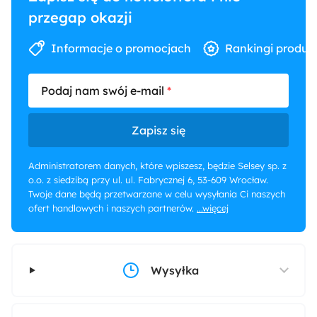
przegap okazji
Informacje o promocjach
Rankingi produk
Podaj nam swój e-mail
Zapisz się
Administratorem danych, które wpiszesz, będzie Selsey sp. z
o.o. z siedzibą przy ul. ul. Fabrycznej 6, 53-609 Wrocław.
Twoje dane będą przetwarzane w celu wysyłania Ci naszych
ofert handlowych i naszych partnerów.
...więcej
Wysyłka