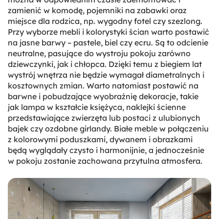
zamienić w komodę, pojemniki na zabawki oraz
miejsce dla rodzica, np. wygodny fotel czy szezlong.
Przy wyborze mebli i kolorystyki ścian warto postawić
na jasne barwy – pastele, biel czy ecru. Są to odcienie
neutralne, pasujące do wystroju pokoju zarówno
dziewczynki, jak i chłopca. Dzięki temu z biegiem lat
wystrój wnętrza nie będzie wymagał diametralnych i
kosztownych zmian. Warto natomiast postawić na
barwne i pobudzające wyobraźnię dekoracje, takie
jak lampa w kształcie księżyca, naklejki ścienne
przedstawiające zwierzęta lub postaci z ulubionych
bajek czy ozdobne girlandy. Białe meble w połączeniu
z kolorowymi poduszkami, dywanem i obrazkami
będą wyglądały czysto i harmonijnie, a jednocześnie
w pokoju zostanie zachowana przytulna atmosfera.