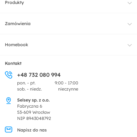
Produkty
Meble
Zamówienia
Oświetlenie
Dostawa
Homebook
Tekstylia
Płatności i raty
O nas
Kontakt
Ogród i taras
+48 732 080 994
Zwroty
Centrum prasowe
pon. - pt.
9:00 - 17:00
Dekoracje i akcesoria
sob. - niedz.
nieczynne
Pytania i odpowiedzi
Oferta dla producentów
Selsey sp. z o.o.
Promocje
Fabryczna 6
Regulamin
53-609 Wrocław
NIP 8943048792
Polityka prywatności
Napisz do nas