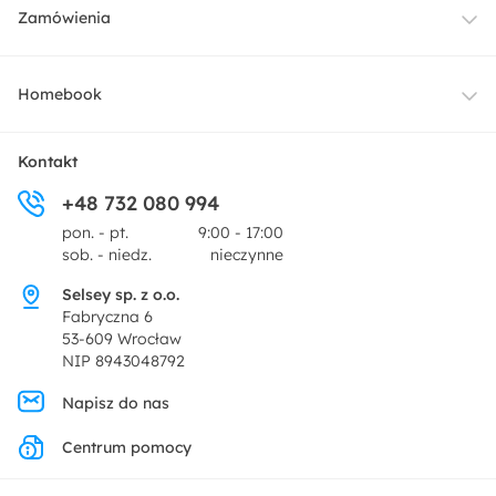
Meble
Zamówienia
Oświetlenie
Dostawa
Homebook
Tekstylia
Płatności i raty
O nas
Kontakt
Ogród i taras
+48 732 080 994
Zwroty
Centrum prasowe
pon. - pt.
9:00 - 17:00
Dekoracje i akcesoria
sob. - niedz.
nieczynne
Pytania i odpowiedzi
Oferta dla producentów
Selsey sp. z o.o.
Promocje
Fabryczna 6
Regulamin
53-609 Wrocław
NIP 8943048792
Polityka prywatności
Napisz do nas
Centrum pomocy
Ustawienia prywatności