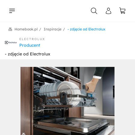
Homebook.pl
Inspiracje
- zdjęcie od Electrolux
liści
ELECTROLUX
Producent
- zdjęcie od Electrolux