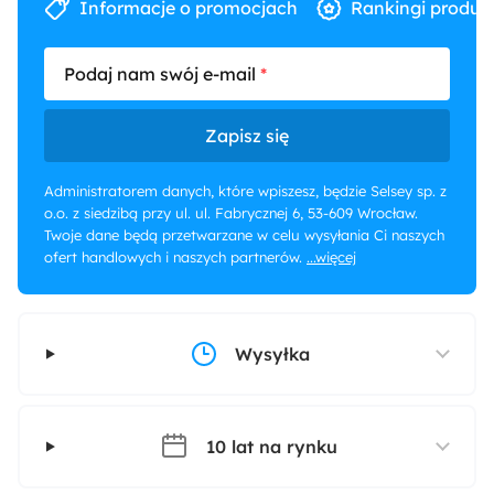
Informacje o promocjach
Rankingi produk
Podaj nam swój e-mail
Zapisz się
Administratorem danych, które wpiszesz, będzie Selsey sp. z
o.o. z siedzibą przy ul. ul. Fabrycznej 6, 53-609 Wrocław.
Twoje dane będą przetwarzane w celu wysyłania Ci naszych
ofert handlowych i naszych partnerów.
...więcej
Wysyłka
10 lat na rynku