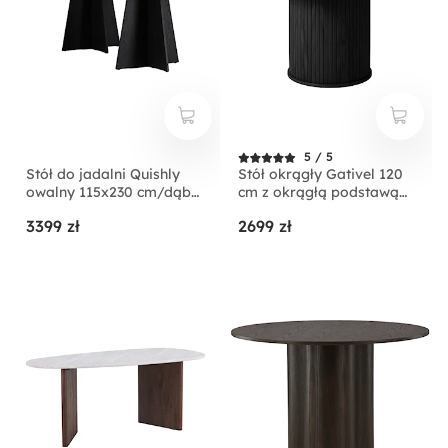
5 / 5
Stół do jadalni Quishly
Stół okrągły Gativel 120
owalny 115x230 cm/dąb
cm z okrągłą podstawą
czarny
lamele dąb czarny
3399 zł
2699 zł