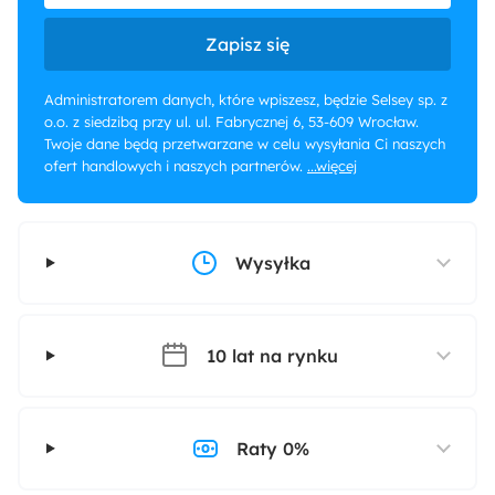
Zapisz się
Administratorem danych, które wpiszesz, będzie Selsey sp. z
o.o. z siedzibą przy ul. ul. Fabrycznej 6, 53-609 Wrocław.
Twoje dane będą przetwarzane w celu wysyłania Ci naszych
ofert handlowych i naszych partnerów.
...więcej
Wysyłka
10 lat na rynku
Raty 0%