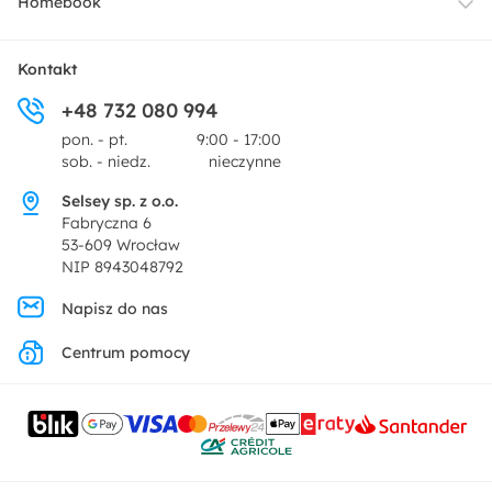
Homebook
Tekstylia
Płatności i raty
O nas
Kontakt
Ogród i taras
+48 732 080 994
Zwroty
Centrum prasowe
pon. - pt.
9:00 - 17:00
Dekoracje i akcesoria
sob. - niedz.
nieczynne
Pytania i odpowiedzi
Oferta dla producentów
Selsey sp. z o.o.
Promocje
Fabryczna 6
Regulamin
53-609 Wrocław
NIP 8943048792
Polityka prywatności
Napisz do nas
Centrum pomocy
Ustawienia prywatności
Kontakt