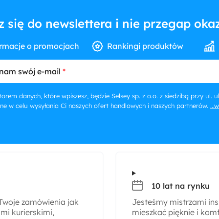
z się do newslettera i nie przegap okaz
rmacje o promocjach
Rankingi produktów
nam swój e-mail
orem danych, które wpiszesz, będzie Selsey sp. z o.o. z siedzibą przy ul.
ne w celu wysyłania Ci naszych ofert handlowych i naszych partnerów.
...
10 lat na rynku
woje zamówienia jak
Jesteśmy mistrzami insp
i kurierskimi,
mieszkać pięknie i komf