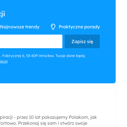
ji
Najnowsze trendy
Praktyczne porady
Zapisz się
 ul. Fabrycznej 6, 53-609 Wrocław. Twoje dane będą
więcej
iracji - przez 10 lat pokazujemy Polakom, jak
ortowo. Przekonaj się sam i stwórz swoje