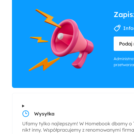
Zapis
Info
Podaj 
Administrat
przetwarza
Wysyłka
Ufamy tylko najlepszym! W Homebook dbamy o T
nikt inny. Współpracujemy z renomowanymi firmam