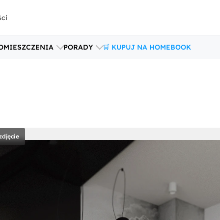
ści
OMIESZCZENIA
PORADY
🛒 KUPUJ NA HOMEBOOK
zdjęcie