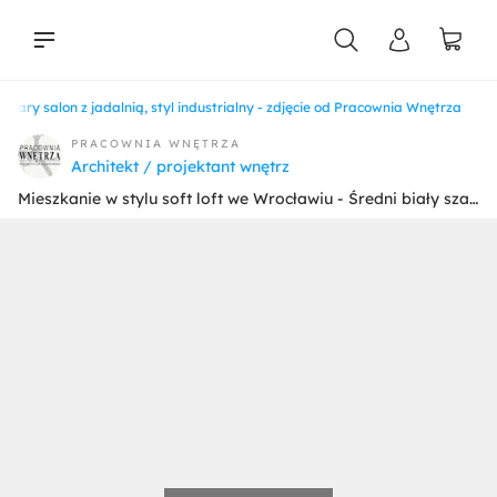
 szary salon z jadalnią, styl industrialny - zdjęcie od Pracownia Wnętrza
liści
PRACOWNIA WNĘTRZA
Architekt / projektant wnętrz
Mieszkanie w stylu soft loft we Wrocławiu - Średni biały szary salon z jadalnią, styl industrialny - zdjęcie od Pracownia Wnętrza