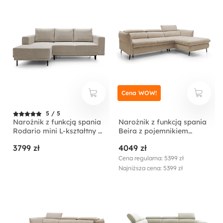
Cena WOW!
5 / 5
Narożnik z funkcją spania
Narożnik z funkcją spania
Rodario mini L-kształtny z
Beira z pojemnikiem
pojemnikiem
kremowy lewostronny
3799 zł
4049 zł
ciemnobeżowy sztruks
lewostronny
Cena regularna: 5399 zł
Najniższa cena: 5399 zł