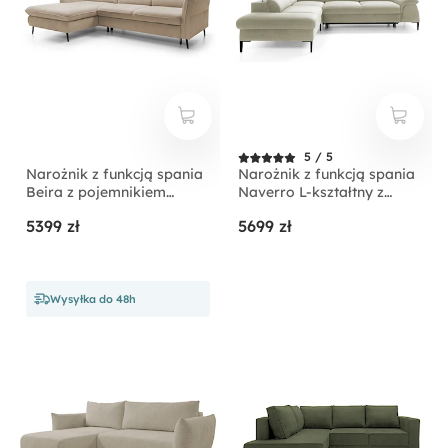
5 / 5
Narożnik z funkcją spania
Narożnik z funkcją spania
Beira z pojemnikiem
Naverro L-kształtny z
kremowy prawostronny
pojemnikiem jasnobeżowy
5399 zł
5699 zł
velvet hydrofobowy
lewostronny
Wysyłka do 48h