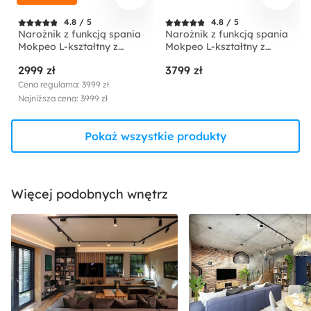
4.8 / 5
4.8 / 5
Narożnik z funkcją spania
Narożnik z funkcją spania
Mokpeo L-kształtny z
Mokpeo L-kształtny z
dwoma pojemnikami na
dwoma pojemnikami na
2999 zł
3799 zł
czarnych nóżkach beżowy
czarnych nóżkach
sztruks prawostronny
jasnobeżowy w tkaninie
Cena regularna: 3999 zł
łatwoczyszczącej
Najniższa cena: 3999 zł
prawostronny
Pokaż wszystkie produkty
Więcej podobnych wnętrz