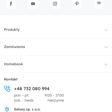
Produkty
Meble
Zamówienia
Oświetlenie
Dostawa
Homebook
Tekstylia
Płatności i raty
O nas
Kontakt
Ogród i taras
+48 732 080 994
Zwroty
Centrum prasowe
pon. - pt.
9:00 - 17:00
Dekoracje i akcesoria
sob. - niedz.
nieczynne
Pytania i odpowiedzi
Oferta dla producentów
Selsey sp. z o.o.
Promocje