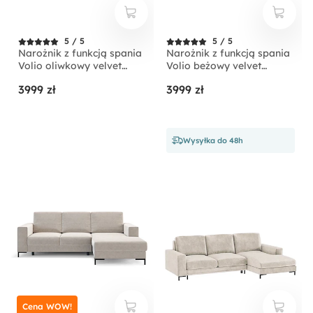
5 / 5
5 / 5
Narożnik z funkcją spania
Narożnik z funkcją spania
Volio oliwkowy velvet
Volio beżowy velvet
hydrofobowy nogi złote
hydrofobowy nogi czarne
3999 zł
3999 zł
Wysyłka do 48h
Cena WOW!