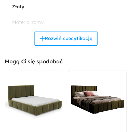
Złoty
Materiał ramy:
Drewno
Płyta wiórowa
Materiał nóżek:
Metal
Mogą Ci się spodobać
Akcja specjalna:
Bestseller
Materiał oparcia:
Pianka poliuretanowa
Tkanina
Materiał siedziska:
Pianka poliuretanowa
Sprężyny faliste