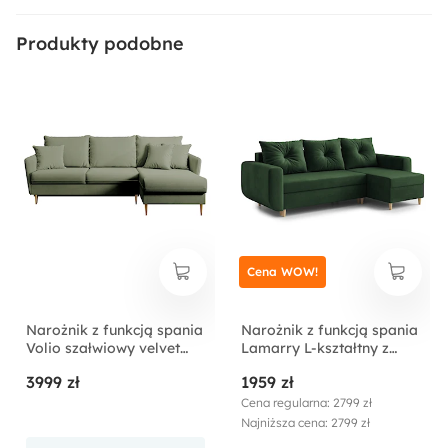
Produkty podobne
Cena WOW!
Narożnik z funkcją spania
Narożnik z funkcją spania
Volio szałwiowy velvet
Lamarry L-kształtny z
hydrofobowy uniwersalny
pojemnikiem uniwersalny
3999 zł
1959 zł
nogi złote
ciemnozielony welur
Cena regularna: 2799 zł
Najniższa cena: 2799 zł