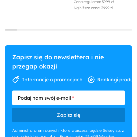
Cena regularna: 3999 zł
Najniższa cena: 3999 zł
Zapisz się do newslettera i nie
przegap okazji
Informacje o promocjach
Rankingi produk
Podaj nam swój e-mail
Zapisz się
Administratorem danych, które wpiszesz, będzie Selsey sp. z
o.o. z siedzibą przy ul. ul. Fabrycznej 6, 53-609 Wrocław.