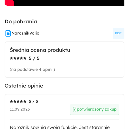
Strona mebla:
Uniwersalny
Do pobrania
Gęstość pianki siedziska:
NaroznikVolio
T30/37
Średnia ocena produktu
Tapicerowany Tył:
5 / 5
Tak
(na podstawie 4 opinii)
Montaż:
Do samodzielnego montażu
Ostatnie opinie
Rodzaj:
5 / 5
Uniwersalny
11.09.2023
potwierdzony zakup
Rodzaj narożnika:
Narożnik spełnia swoją funkcję. Jest starannie