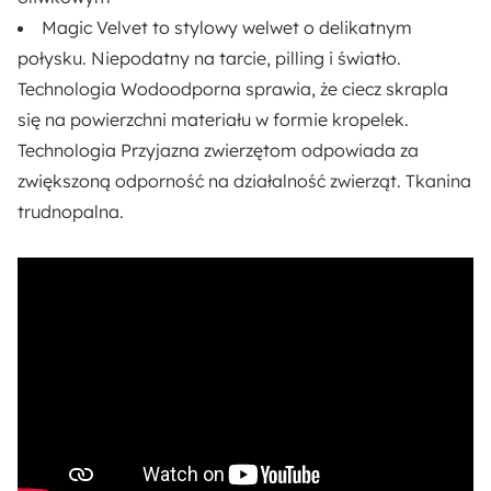
102 cm
Magic Velvet to stylowy
welwet
o delikatnym
połysku.
Niepodatny na tarcie, pilling i światło.
Wysokość oparcia:
Technologia Wodoodporna
sprawia, że ciecz skrapla
88 cm
się na powierzchni materiału w formie kropelek.
Technologia Przyjazna zwierzętom
odpowiada za
Długość powierzchni spania:
zwiększoną odporność na działalność zwierząt.
Tkanina
198 cm
trudnopalna.
Szerokość powierzchni spania:
140 cm
Rodzaj boków:
Poduszka
Poduszki dekoracyjne w zestawie:
Tak