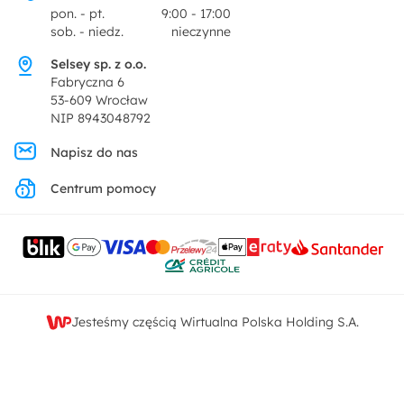
Centrum prasowe
pon. - pt.
9:00 - 17:00
Dekoracje i akcesoria
sob. - niedz.
nieczynne
Pytania i odpowiedzi
Oferta dla producentów
Selsey sp. z o.o.
Promocje
Fabryczna 6
Regulamin
53-609 Wrocław
NIP 8943048792
Polityka prywatności
Napisz do nas
Centrum pomocy
Ustawienia prywatności
Kontakt
Jesteśmy częścią Wirtualna Polska Holding S.A.