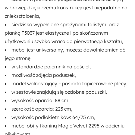
wiórowej, dzięki czemu konstrukcja jest niepodatna na
Rozmiar:
zniekształcenia,
Średni
siedzisko wypełnione
sprężynami falistymi oraz
Funkcja spania:
pianką T3037
jest elastyczne i po skończonym
Tak
użytkowaniu szybko wraca do pierwotnego kształtu,
mebel jest
uniwersalny
, możesz dowolnie zmieniać
Regulowane zagłówki:
jego stronę,
Nie
w standardzie
pojemnik na pościel,
możliwość zdjęcia poduszek,
Styl:
model wolnostojący – posiada
tapicerowane plecy,
Nowoczesny
w zestawie znajdują się
ozdobne poduszki,
wysokość oparcia:
88 cm,
Pojemnik na pościel:
szerokość oparcia:
223 cm,
Tak
wysokość podłokietników:
64/75 cm,
mebel obity tkaniną Magic Velvet 2295 w odcieniu
Długość otomany:
oliwkowym