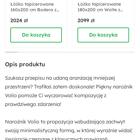
Łóżko tapicerowane
Łóżko tapicerowane
160x200 cm Bodera z
Sposób rozkładania:
180x200 cm Wolte z
pojemnikiem oliwkowe
pojemnikiem oliwkowe
System DL
2024 zł
2099 zł
w tkaninie
welur
hydrofobowej
Do koszyka
Do koszyka
Wysokość:
88 cm
Głębokość:
Opis produktu
145 cm
Szukasz przepisu na udaną aranżację mniejszej
Szerokość:
przestrzeni? Trafiłaś zatem doskonale! Piękny narożnik
223 cm
Volio pomoże Ci wyczarować kompozycję z
prawdziwego zdarzenia!
Wysokość nóżek:
15 cm
Narożnik
Volio
to propozycja wzbudzająca zachwyt
swoją minimalistyczną formą, w której wyraźnie widać
Szerokość otomany:
inspiracje czerpane z klasycznych rozwiązań