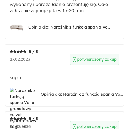
Uniwersalny
wykonany i bardzo ładnie prezentuję się. Całe
założenie zajmuje jakieś 15-20 min.
Długość:
145 cm
Opinia dla:
Narożnik z funkcją spania Volio beżowy velvet hydrofobowy nogi czarne
Powierzchnia spania:
140x198 cm
5 / 5
27.02.2023
potwierdzony zakup
Funkcje:
Funkcja spania
Pojemnik na pościel
super
Tapicerowany tył
Materiał:
Opinia dla:
Narożnik z funkcją spania Volio granatowy velvet hydrofobowy nogi złote
Drewno
Metal
Pianka meblowa
Płyta meblowa
Tkanina
Welur
5 / 5
02.02.2023
potwierdzony zakup