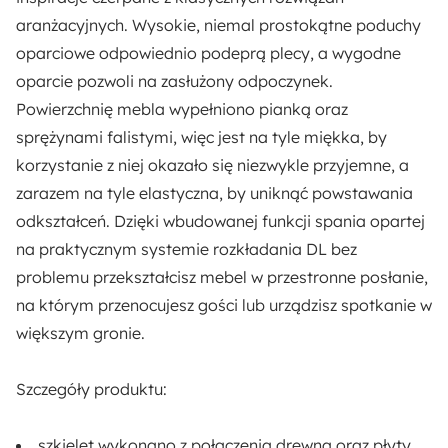
58 cm
aranżacyjnych. Wysokie, niemal prostokątne poduchy
oparciowe odpowiednio podeprą plecy, a wygodne
Wysokość siedziska:
oparcie pozwoli na zasłużony odpoczynek.
45 cm
Powierzchnię mebla wypełniono
pianką oraz
sprężynami falistymi
, więc jest na tyle miękka, by
Głębokość siedziska:
korzystanie z niej okazało się niezwykle przyjemne, a
54 cm
zarazem na tyle elastyczna, by uniknąć powstawania
odkształceń. Dzięki wbudowanej
funkcji spania opartej
Szerokość siedziska:
na praktycznym systemie rozkładania DL
bez
198 cm
problemu przekształcisz mebel w przestronne posłanie,
na którym przenocujesz gości lub urządzisz spotkanie w
Liczba miejsc:
większym gronie.
3
Szczegóły produktu:
Pomieszczenie:
Salon
szkielet wykonano z połączenia drewna oraz płyty