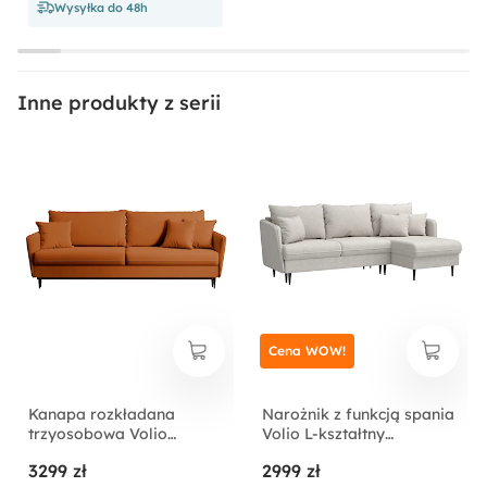
Wysyłka do 48h
Inne produkty z serii
Cena WOW!
Kanapa rozkładana
Narożnik z funkcją spania
trzyosobowa Volio
Volio L-kształtny
miedziana velvet
jasnobeżowy szenil nogi
3299 zł
2999 zł
hydrofobowy nogi czarne
czarne