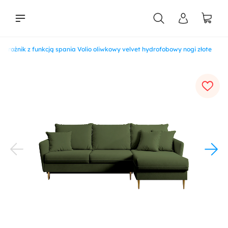
Narożnik z funkcją spania Volio oliwkowy velvet hydrofobowy nogi złote
liści