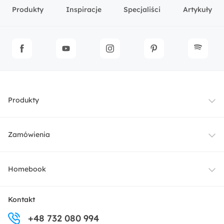
Produkty
Inspiracje
Specjaliści
Artykuły
Produkty
Meble
Zamówienia
Oświetlenie
Dostawa
Homebook
Tekstylia
Płatności i raty
O nas
Kontakt
Ogród i taras
+48 732 080 994
Zwroty