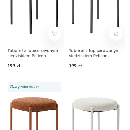
Taboret z tapicerowanym
Taboret z tapicerowanym
siedziskiem Pelican
siedziskiem Pelican
grafitowy
oliwkowy
199 zł
199 zł
Wysyłka do 24h