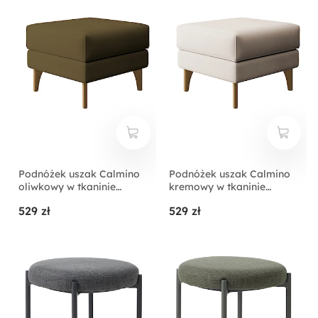
Podnóżek uszak Calmino
Podnóżek uszak Calmino
oliwkowy w tkaninie
kremowy w tkaninie
hydrofobowej welur nóżki
hydrofobowej welur nóżki
529 zł
529 zł
buk
buk