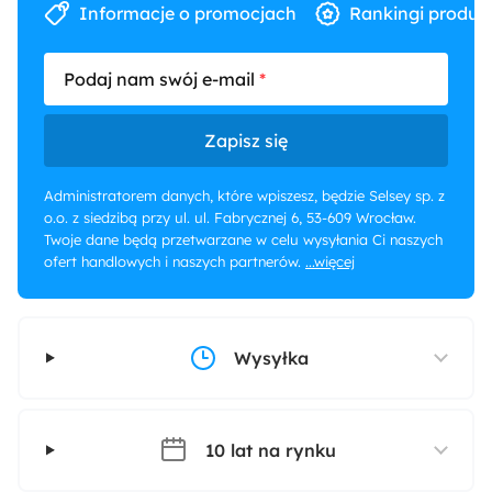
Informacje o promocjach
Rankingi produk
Podaj nam swój e-mail
Zapisz się
Administratorem danych, które wpiszesz, będzie Selsey sp. z
o.o. z siedzibą przy ul. ul. Fabrycznej 6, 53-609 Wrocław.
Twoje dane będą przetwarzane w celu wysyłania Ci naszych
ofert handlowych i naszych partnerów.
...więcej
Wysyłka
10 lat na rynku