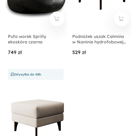
Pufa worek Sprilly
Podnóżek uszak Calmino
ekoskóra czarna
w tkaninie hydrofobowej
welur oliwkowy nóżki
749 zł
529 zł
wenge
Wysyłka do 48h