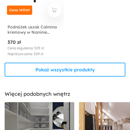
Cena WOW!
Podnóżek uszak Calmino
kremowy w tkaninie
hydrofobowej welur nóżki
370 zł
wenge
Cena regularna: 529 zł
Najniższa cena: 529 zł
Pokaż wszystkie produkty
Więcej podobnych wnętrz