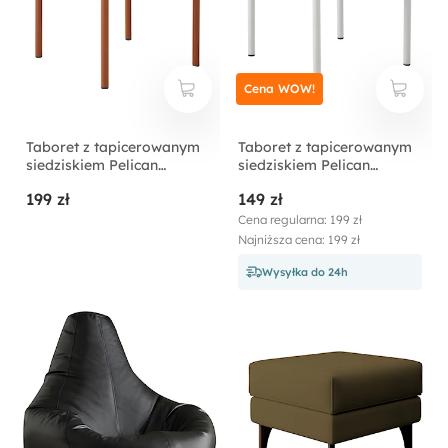
Cena WOW!
Taboret z tapicerowanym
Taboret z tapicerowanym
siedziskiem Pelican
siedziskiem Pelican
brązowy
kremowy
199 zł
149 zł
Cena regularna: 199 zł
Najniższa cena: 199 zł
Wysyłka do 24h