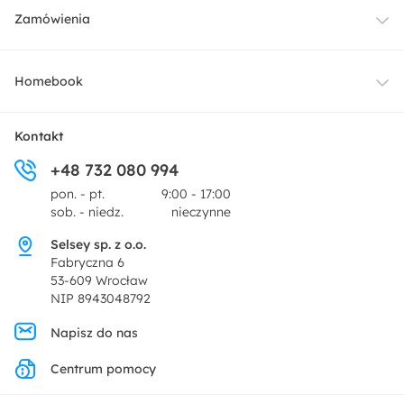
Meble
Zamówienia
Oświetlenie
Dostawa
Homebook
Tekstylia
Płatności i raty
O nas
Kontakt
Ogród i taras
+48 732 080 994
Zwroty
Centrum prasowe
pon. - pt.
9:00 - 17:00
Dekoracje i akcesoria
sob. - niedz.
nieczynne
Pytania i odpowiedzi
Oferta dla producentów
Selsey sp. z o.o.
Promocje
Fabryczna 6
Regulamin
53-609 Wrocław
NIP 8943048792
Polityka prywatności
Napisz do nas
Centrum pomocy
Ustawienia prywatności