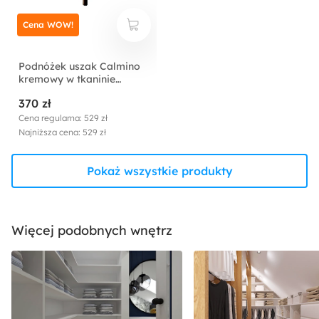
Cena WOW!
Podnóżek uszak Calmino
kremowy w tkaninie
hydrofobowej welur nóżki
370 zł
wenge
Cena regularna: 529 zł
Najniższa cena: 529 zł
Pokaż wszystkie produkty
Więcej podobnych wnętrz