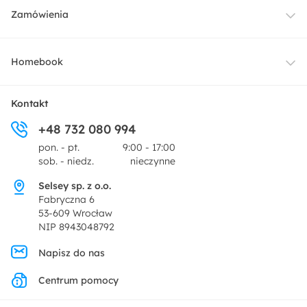
Meble
Zamówienia
Oświetlenie
Dostawa
Homebook
Tekstylia
Płatności i raty
O nas
Kontakt
Ogród i taras
+48 732 080 994
Zwroty
Centrum prasowe
pon. - pt.
9:00 - 17:00
Dekoracje i akcesoria
sob. - niedz.
nieczynne
Pytania i odpowiedzi
Oferta dla producentów
Selsey sp. z o.o.
Promocje
Fabryczna 6
Regulamin
53-609 Wrocław
NIP 8943048792
Polityka prywatności
Napisz do nas
Centrum pomocy
Ustawienia prywatności