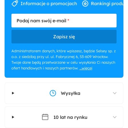
Informacje o promocjach
Rankingi produk
Podaj nam swój e-mail
Zapisz się
Administratorem danych, które wpiszesz, będzie Selsey sp. z
o.o. z siedzibą przy ul. ul. Fabrycznej 6, 53-609 Wrocław.
Twoje dane będą przetwarzane w celu wysyłania Ci naszych
ofert handlowych i naszych partnerów.
...więcej
Wysyłka
10 lat na rynku