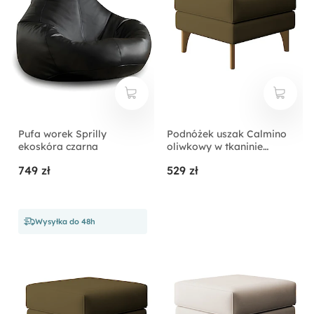
Pufa worek Sprilly
Podnóżek uszak Calmino
ekoskóra czarna
oliwkowy w tkaninie
hydrofobowej welur nóżki
749 zł
529 zł
buk
Wysyłka do 48h