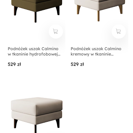
Podnóżek uszak Calmino
Podnóżek uszak Calmino
w tkaninie hydrofobowej
kremowy w tkaninie
welur oliwkowy nóżki
hydrofobowej welur nóżki
529 zł
529 zł
wenge
buk