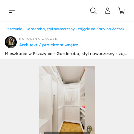
 w Pszczynie - Garderoba, styl nowoczesny - zdjęcie od Karolina Żaczek
liści
KAROLINA ŻACZEK
Architekt / projektant wnętrz
Mieszkanie w Pszczynie - Garderoba, styl nowoczesny - zdjęcie od Karolina Żaczek