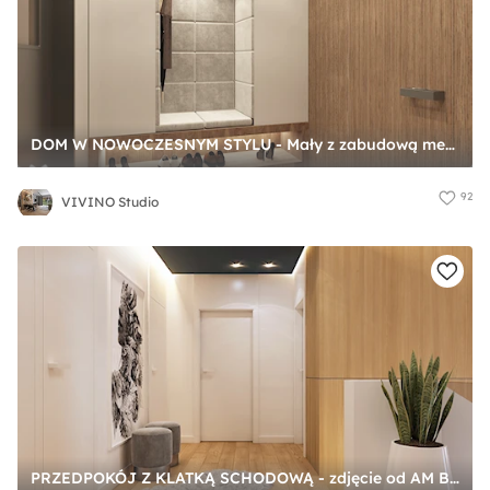
DOM W NOWOCZESNYM STYLU - Mały z zabudową meblową z wieszakiem biały brązowy szary z farbą na ścianie z drzwiami przylgowymi z drzwiami ukrytymi z drewnianymi drzwiami z gładkimi drzwiami hol / przedpokój, styl nowoczesny - zdjęcie od VIVINO Studio
92
VIVINO Studio
PRZEDPOKÓJ Z KLATKĄ SCHODOWĄ - zdjęcie od AM BUTOR ARCHITEKCI