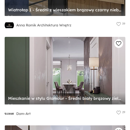
Wiatrołap 1 - Średni z wieszakiem brązowy czarny niebieski szary hol / przedpokój, styl industrialny - zdjęcie od Anna Romik Architektura Wnętrz
39
Anna Romik Architektura Wnętrz
Mieszkanie w stylu Glamour - Średni biały brązowy zielony hol / przedpokój, styl glamour - zdjęcie od Dom-Art
29
Dom-Art