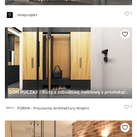
2
nineprojekt
DOM RUCZAJ - Duży z zabudową meblową z prostokątnym lustrem biały brązowy czarny szary z lustrem na ścianie z farbą na ścianie z lamelami na ścianie z marmurem na podłodze hol / przedpokój, styl industrialny - zdjęcie od FORMA - Pracownia Architektury Wnętrz
4
FORMA - Pracownia Architektury Wnętrz