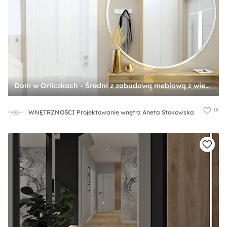
Dom w Orliczkach - Średni z zabudową meblową z wieszakiem z okrągłym lustrem beżowy biały brązowy z lustrem na ścianie z półkami na ścianie z farbą na ścianie z drzwiami przylgowymi z przeszklonymi drzwiami hol / przedpokój, styl nowoczesny - zdjęcie od WNĘTRZNOŚCI Projektowanie wnętrz Aneta Stokowska
18
WNĘTRZNOŚCI Projektowanie wnętrz Aneta Stokowska