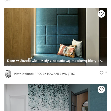
Dom w Józefowie - Mały z zabudową meblową biały brązowy czarny niebieski z farbą na ścianie hol / przedpokój, styl glamour - zdjęcie od Piotr Stolarek PROJEKTOWANIE WNĘTRZ
12
Piotr Stolarek PROJEKTOWANIE WNĘTRZ