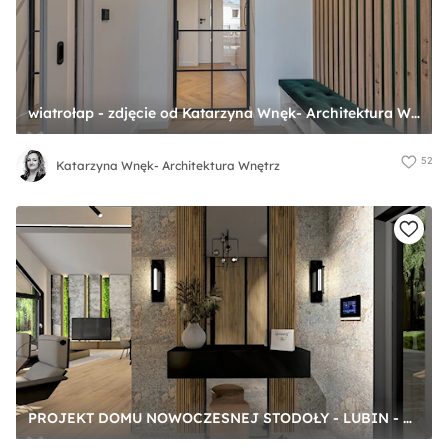
wiatrołap - zdjęcie od Katarzyna Wnęk- Architektura Wnętrz
52
Katarzyna Wnęk- Architektura Wnętrz
PROJEKT DOMU NOWOCZESNEJ STODOŁY - LUBIN - Średni z zabudową meblową z prostokątnym lustrem brązowy szary z lustrem na ścianie z farbą na ścianie z lamelami na ścianie z przeszklonymi drzwiami hol / przedpokój, styl industrialny - zdjęcie od Boskie Wnetrza i Ty