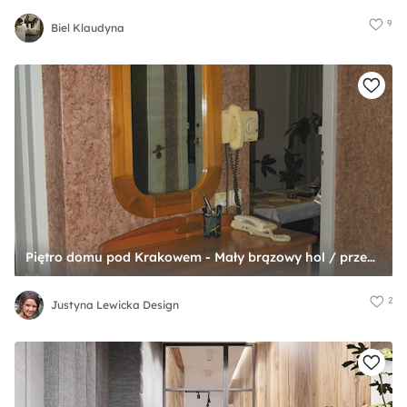
9
Biel Klaudyna
Piętro domu pod Krakowem - Mały brązowy hol / przedpokój, styl tradycyjny - zdjęcie od Justyna Lewicka Design
2
Justyna Lewicka Design