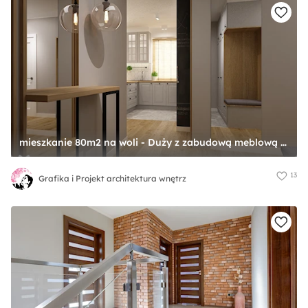
mieszkanie 80m2 na woli - Duży z zabudową meblową z wieszakiem z prostokątnym lustrem beżowy brązowy szary z lustrem na ścianie z farbą na ścianie z lamelami na ścianie z frezowanymi drzwiami hol / przedpokój, styl skandynawski - zdjęcie od Grafika i Projekt architektura wnętrz
13
Grafika i Projekt architektura wnętrz