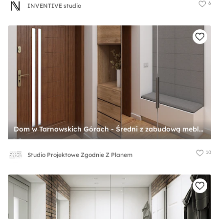
6
INVENTIVE studio
Dom w Tarnowskich Górach - Średni z zabudową meblową z prostokątnym lustrem biały brązowy szary z lustrem na ścianie z farbą na ścianie z drewnianymi drzwiami z przeszklonymi drzwiami hol / przedpokój, styl nowoczesny - zdjęcie od Studio Projektowe Zgodnie Z Planem
10
Studio Projektowe Zgodnie Z Planem