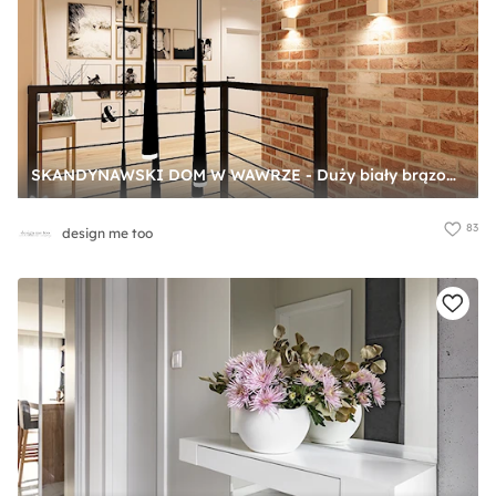
SKANDYNAWSKI DOM W WAWRZE - Duży biały brązowy hol / przedpokój, styl skandynawski - zdjęcie od design me too
83
design me too