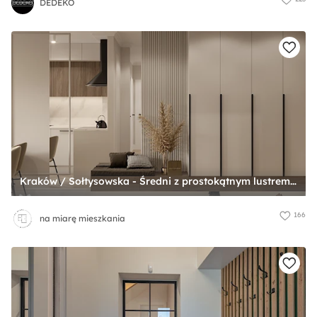
DEDEKO
Kraków / Sołtysowska - Średni z prostokątnym lustrem beżowy brązowy z lustrem na ścianie ze strukturą dekoracyjną na ścianie z drzwiami przylgowymi z gładkimi drzwiami hol / przedpokój, styl nowoczesny - zdjęcie od na miarę mieszkania
166
na miarę mieszkania