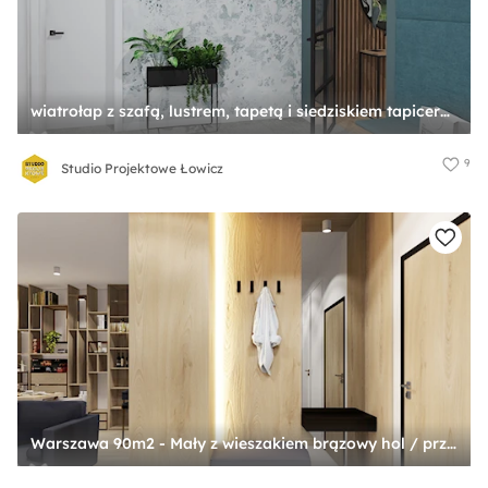
wiatrołap z szafą, lustrem, tapetą i siedziskiem tapicerowanym - zdjęcie od Studio Projektowe Łowicz
9
Studio Projektowe Łowicz
Warszawa 90m2 - Mały z wieszakiem brązowy hol / przedpokój, styl nowoczesny - zdjęcie od INVENTIVE studio