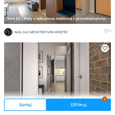
Szre 60 - Mały z zabudową meblową z prostokątnym lustrem beżowy brązowy z lustrem na ścianie z farbą na ścianie z drzwiami przylgowymi z gładkimi drzwiami hol / przedpokój, styl nowoczesny - zdjęcie od Nela Just ARCHITEKTURA WNĘTRZ
1
Nela Just ARCHITEKTURA WNĘTRZ
hol nowoczesny FRESHstudio - zdjęcie od FRESHstudio projektowanie wnętrz
1
Sortuj
Filtruj
9
F
FRESHstudio projektowanie wnętrz