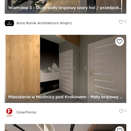
Wiatrołap 3 - Duży biały brązowy szary hol / przedpokój, styl nowoczesny - zdjęcie od Anna Romik Architektura Wnętrz
5
Anna Romik Architektura Wnętrz
Mieszkanie w Modlnicy pod Krakowem - Mały brązowy szary hol / przedpokój, styl skandynawski - zdjęcie od InnerForms
2
InnerForms