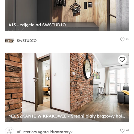
A13 - zdjęcie od SWSTUDIO
25
SWSTUDIO
MIESZKANIE W KRAKOWIE - Średni biały brązowy hol / przedpokój, styl nowoczesny - zdjęcie od AP interiors Agata Piwowarczyk
42
AP interiors Agata Piwowarczyk