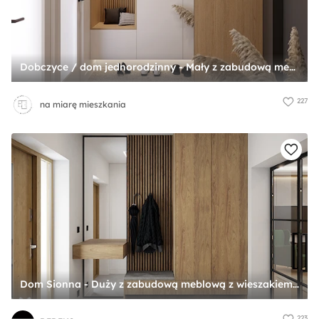
Dobczyce / dom jednorodzinny - Mały z zabudową meblową z wieszakiem z prostokątnym lustrem beżowy biały brązowy szary z lustrem na ścianie z farbą na ścianie z lamelami na ścianie z drzwiami przylgowymi z malowanymi drzwiami z gładkimi drzwiami hol / ... - zdjęcie od na miarę mieszkania
227
na miarę mieszkania
Dom Sionna - Duży z zabudową meblową z wieszakiem z prostokątnym lustrem biały brązowy z lustrem na ścianie z półkami na ścianie z farbą na ścianie z lamelami na ścianie z drewnianymi drzwiami z przeszklonymi drzwiami z gładkimi drzwiami hol / przedp ... - zdjęcie od DEDEKO
223