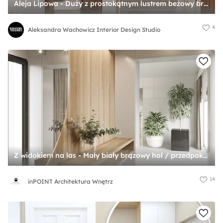
Aleja Lipowa - Duży z prostokątnym lustrem beżowy brązowy szary z lustrem na ścianie z drewnianymi drzwiami z frezowanymi drzwiami hol / przedpokój, styl glamour - zdjęcie od Aleksandra Wachowicz Interior Design Studio
4
Aleksandra Wachowicz Interior Design Studio
Z widokiem na las - Mały biały brązowy hol / przedpokój, styl glamour - zdjęcie od inPOINT Architektura Wnętrz
14
inPOINT Architektura Wnętrz