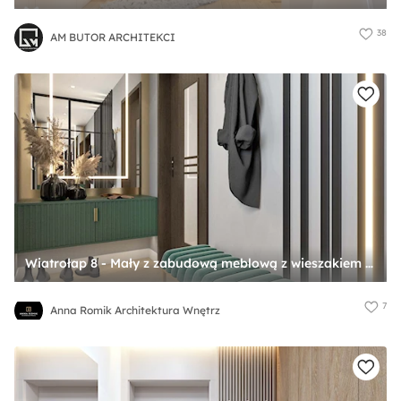
38
AM BUTOR ARCHITEKCI
Wiatrołap 8 - Mały z zabudową meblową z wieszakiem z prostokątnym lustrem biały brązowy szary z lustrem na ścianie z farbą na ścianie z lamelami na ścianie z drewnianymi drzwiami z przeszklonymi drzwiami hol / przedpokój, styl nowoczesny - zdjęcie od Anna Romik Architektura Wnętrz
7
Anna Romik Architektura Wnętrz