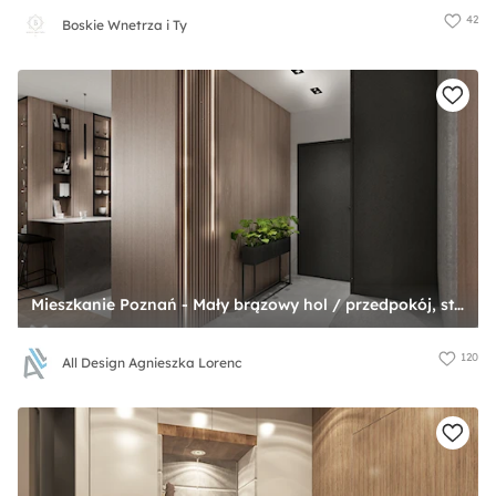
42
Boskie Wnetrza i Ty
Mieszkanie Poznań - Mały brązowy hol / przedpokój, styl nowoczesny - zdjęcie od All Design Agnieszka Lorenc
120
All Design Agnieszka Lorenc