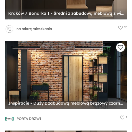
Kraków / Bonarka I - Średni z zabudową meblową z wieszakiem brązowy czarny szary z farbą na ścianie z drzwiami przylgowymi z drzwiami ukrytymi z gładkimi drzwiami hol / przedpokój, styl industrialny - zdjęcie od na miarę mieszkania
20
na miarę mieszkania
Inspiracje - Duży z zabudową meblową brązowy czarny szary z farbą na ścianie z drewnianymi drzwiami z gładkimi drzwiami hol / przedpokój, styl industrialny - zdjęcie od PORTA DRZWI
1
PORTA DRZWI