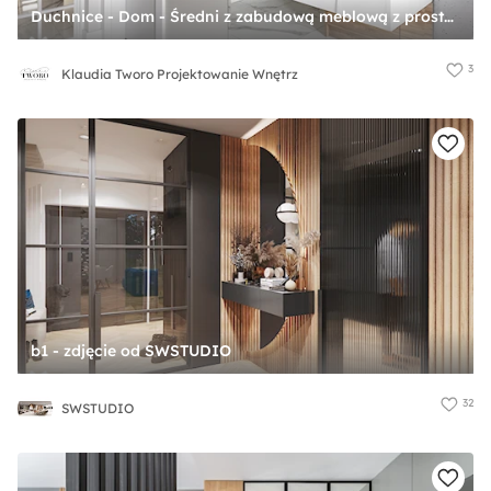
Duchnice - Dom - Średni z zabudową meblową z prostokątnym lustrem beżowy biały brązowy szary z lustrem na ścianie z farbą na ścianie z marmurem na podłodze z drzwiami bezprzylgowymi z malowanymi drzwiami z gładkimi drzwiami hol / przedpokój - zdjęcie od Klaudia Tworo Projektowanie Wnętrz
3
Klaudia Tworo Projektowanie Wnętrz
b1 - zdjęcie od SWSTUDIO
32
SWSTUDIO