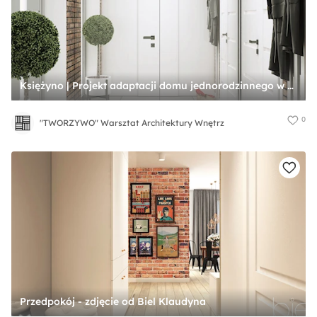
Księżyno | Projekt adaptacji domu jednorodzinnego w stylu soft-loft - Mały z zabudową meblową z wieszakiem z prostokątnym lustrem biały brązowy z lustrem na ścianie z farbą na ścianie z lamelami na ścianie z drzwiami przylgowymi z przeszklonymi drzwi ... - zdjęcie od "TWORZYWO" Warsztat Architektury Wnętrz
0
"TWORZYWO" Warsztat Architektury Wnętrz
Przedpokój - zdjęcie od Biel Klaudyna