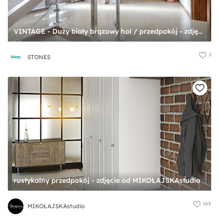
VINTAGE - Duży biały brązowy hol / przedpokój - zdjęcie od STONES
2
STONES
rustykalny przedpokój - zdjęcie od MIKOŁAJSKAstudio
165
MIKOŁAJSKAstudio