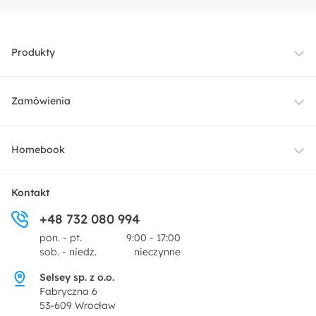
Produkty
Meble
Zamówienia
Oświetlenie
Dostawa
Homebook
Tekstylia
Płatności i raty
O nas
Kontakt
Ogród i taras
+48 732 080 994
Zwroty
Centrum prasowe
pon. - pt.
9:00 - 17:00
Dekoracje i akcesoria
sob. - niedz.
nieczynne
Pytania i odpowiedzi
Oferta dla producentów
Selsey sp. z o.o.
Promocje
Fabryczna 6
Regulamin
53-609 Wrocław