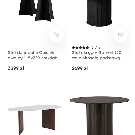
5 / 5
Stół do jadalni Quishly
Stół okrągły Gativel 120
owalny 115x230 cm/dąb
cm z okrągłą podstawą
czarny
lamele dąb czarny
3399 zł
2699 zł