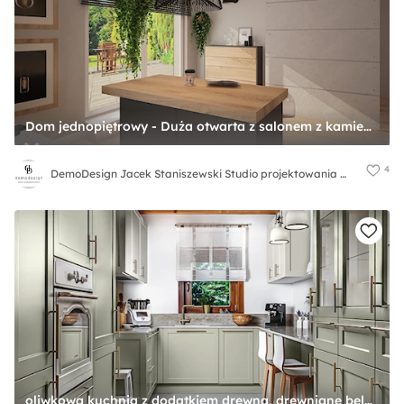
Dom jednopiętrowy - Duża otwarta z salonem z kamiennym blatem szara z zabudowaną lodówką kuchnia jednorzędowa z wyspą lub półwyspem z oknem, styl industrialny - zdjęcie od DemoDesign Jacek Staniszewski Studio projektowania wnętrz
4
DemoDesign Jacek Staniszewski Studio projektowania wnętrz
oliwkowa kuchnia z dodatkiem drewna, drewniane belki na suficie, kamienny blat - zdjęcie od Alina Mokrzycka Architekt / Wnętrza / Grafika