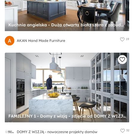
Kuchnia angielska - Duża otwarta biała szara z zabudowaną lodówką z lodówką wolnostojącą z podblatowym zlewozmywakiem kuchnia w kształcie litery l z wyspą lub półwyspem z oknem, styl tradycyjny - zdjęcie od AKAN Hand Made Furniture
19
AKAN Hand Made Furniture
FAMILIJNY 1 - Domy z wizją - zdjęcie od DOMY Z WIZJĄ - nowoczesne projekty domów
32
DOMY Z WIZJĄ - nowoczesne projekty domów