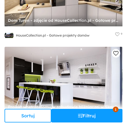
Dom Turyn - zdjęcie od HouseCollection.pl - Gotowe projekty domów
9
HouseCollection.pl - Gotowe projekty domów
Projekt wnętrza domu w zabudowie bliźniaczej w Skawinie - Duża otwarta z kamiennym blatem biała czarna z zabudowaną lodówką kuchnia w kształcie litery l z wyspą lub półwyspem z oknem, styl nowoczesny - zdjęcie od kaim.work
1
Sortuj
Filtruj
2
kaim.work