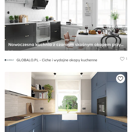
Nowoczesna kuchnia z czarnym skośnym okapem przyściennym certus - zdjęcie od GLOBALO.PL - Ciche i wydajne okapy kuchenne
1
GLOBALO.PL - Ciche i wydajne okapy kuchenne