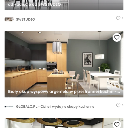
dd - zdjęcie od SWSTUDIO
5
SWSTUDIO
Biały okap wyspowy argentelo w przestronnej kuchni - zdjęcie od GLOBALO.PL - Ciche i wydajne okapy kuchenne
6
GLOBALO.PL - Ciche i wydajne okapy kuchenne