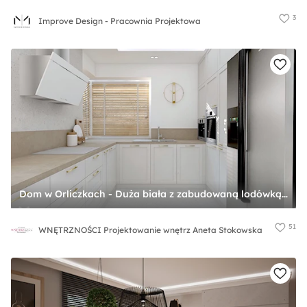
3
Improve Design - Pracownia Projektowa
Dom w Orliczkach - Duża biała z zabudowaną lodówką z lodówką wolnostojącą z nablatowym zlewozmywakiem kuchnia w kształcie litery u z oknem, styl nowoczesny - zdjęcie od WNĘTRZNOŚCI Projektowanie wnętrz Aneta Stokowska
51
WNĘTRZNOŚCI Projektowanie wnętrz Aneta Stokowska