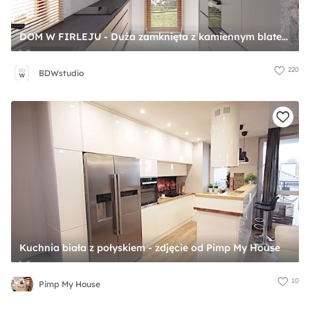
DOM W FIRLEJU - Duża zamknięta z kamiennym blatem szara z zabudowaną lodówką z nablatowym zlewozmywakiem kuchnia dwurzędowa z oknem, styl nowoczesny - zdjęcie od BDWstudio
220
BDWstudio
Kuchnia biała z połyskiem - zdjęcie od Pimp My House
10
Pimp My House