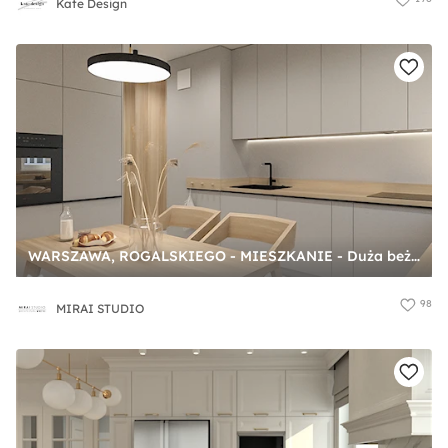
Kate Design
WARSZAWA, ROGALSKIEGO - MIESZKANIE - Duża beżowa z zabudowaną lodówką z podblatowym zlewozmywakiem kuchnia w kształcie litery u, styl minimalistyczny - zdjęcie od MIRAI STUDIO
98
MIRAI STUDIO