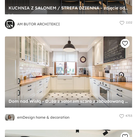
KUCHNIA Z SALONEM / STREFA DZIENNA - zdjęcie od AM BUTOR ARCHITEKCI
1102
AM BUTOR ARCHITEKCI
Dom nad Wisłą - Duża z salonem szara z zabudowaną lodówką kuchnia w kształcie litery u, styl skandynawski - zdjęcie od emDesign home & decoration
4753
emDesign home & decoration