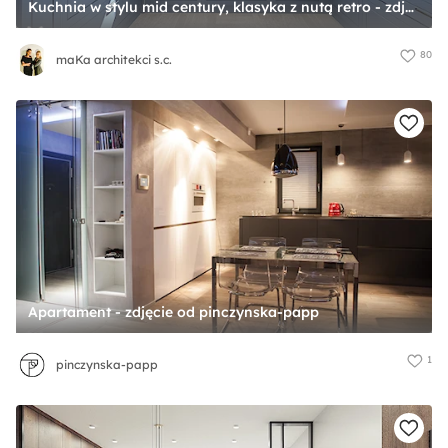
Kuchnia w stylu mid century, klasyka z nutą retro - zdjęcie od maKa architekci s.c.
80
maKa architekci s.c.
Apartament - zdjęcie od pinczynska-papp
1
pinczynska-papp