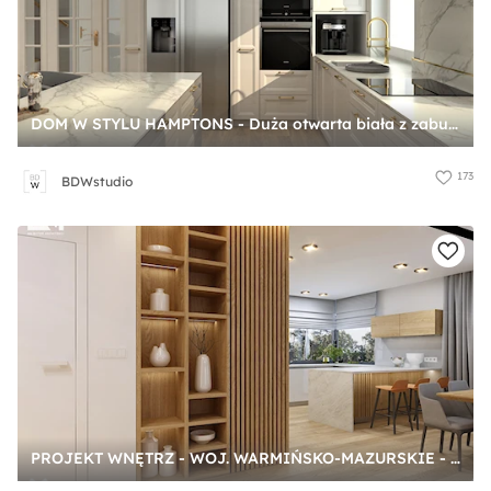
DOM W STYLU HAMPTONS - Duża otwarta biała z zabudowaną lodówką z lodówką wolnostojącą z podblatowym zlewozmywakiem kuchnia w kształcie litery l dwurzędowa z wyspą lub półwyspem z oknem z kompozytem na ścianie nad blatem kuchennym, styl glamour - zdjęcie od BDWstudio
173
BDWstudio
PROJEKT WNĘTRZ - WOJ. WARMIŃSKO-MAZURSKIE - Duża otwarta szara kuchnia w kształcie litery g z wyspą lub półwyspem z oknem, styl nowoczesny - zdjęcie od AM BUTOR ARCHITEKCI