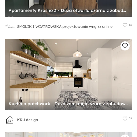
Apartamenty Krosno 3 - Duża otwarta czarna z zabudowaną lodówką z podblatowym zlewozmywakiem kuchnia w kształcie litery l z wyspą lub półwyspem z oknem, styl nowoczesny - zdjęcie od SMOLIK I WIATROWSKA projektowanie wnętrz online
16
SMOLIK I WIATROWSKA projektowanie wnętrz online
Kuchnia patchwork - Duża zamknięta szara z zabudowaną lodówką z lodówką wolnostojącą z nablatowym zlewozmywakiem kuchnia w kształcie litery u z oknem, styl skandynawski - zdjęcie od KRU design
62
KRU design