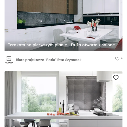
Terakota na pierwszym planie - Duża otwarta z salonem z kamiennym blatem biała czarna szara z zabudowaną lodówką z nablatowym zlewozmywakiem kuchnia w kształcie litery l z wyspą lub półwyspem, styl nowoczesny - zdjęcie od Biuro projektowe "Patio" Ewa Szymczak
4
Biuro projektowe "Patio" Ewa Szymczak