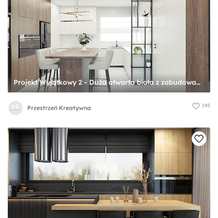
Projekt Wyjątkowy 2 - Duża otwarta biała z zabudowaną lodówką z lodówką wolnostojącą kuchnia w kształcie litery u z wyspą lub półwyspem z oknem, styl nowoczesny - zdjęcie od Przestrzeń Kreatywna
145
Przestrzeń Kreatywna