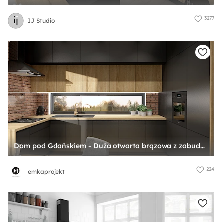
3277
IJ Studio
Dom pod Gdańskiem - Duża otwarta brązowa z zabudowaną lodówką z okapem z nablatowym zlewozmywakiem ze zlewem pod oknem kuchnia w kształcie litery u z oknem, styl nowoczesny - zdjęcie od emkaprojekt
224
emkaprojekt