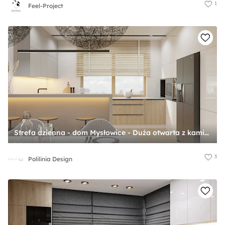
1
Feel-Project
Strefa dzienna - dom Mysłowice - Duża otwarta z kamiennym blatem biała z zabudowaną lodówką kuchnia w kształcie litery g z oknem, styl nowoczesny - zdjęcie od Polilinia Design
3
Polilinia Design