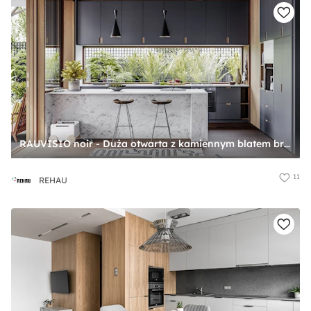
RAUVISIO noir - Duża otwarta z kamiennym blatem brązowa z zabudowaną lodówką kuchnia w kształcie litery u z oknem, styl nowoczesny - zdjęcie od REHAU
11
REHAU