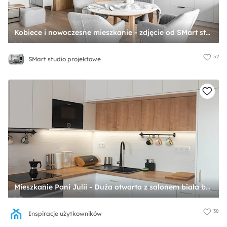
Kobiece i nowoczesne mieszkanie - zdjęcie od SMart studio projektowe
52
SMart studio projektowe
Mieszkanie Pani Julii - Duża otwarta z salonem biała brązowa z zabudowaną lodówką z okapem z kuchenką mikrofalową z nablatowym zlewozmywakiem ze zlewem w rogu kuchnia w kształcie litery l, styl nowoczesny - zdjęcie od Inspiracje użytkowników
38
Inspiracje użytkowników