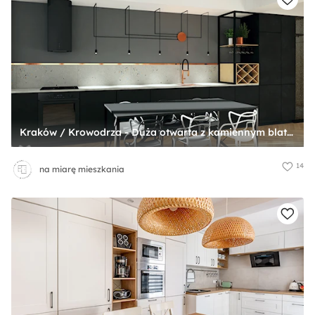
Kraków / Krowodrza - Duża otwarta z kamiennym blatem szara z zabudowaną lodówką z podblatowym zlewozmywakiem kuchnia jednorzędowa, styl industrialny - zdjęcie od na miarę mieszkania
14
na miarę mieszkania