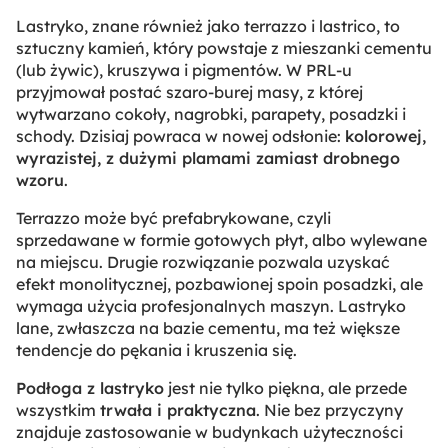
Lastryko, znane również jako terrazzo i lastrico, to
sztuczny kamień, który powstaje z mieszanki cementu
(lub żywic), kruszywa i pigmentów. W PRL-u
przyjmował postać szaro-burej masy, z której
wytwarzano cokoły, nagrobki, parapety, posadzki i
schody. Dzisiaj powraca w nowej odsłonie:
kolorowej,
wyrazistej, z dużymi plamami zamiast drobnego
wzoru
.
Terrazzo może być prefabrykowane, czyli
sprzedawane w formie gotowych płyt, albo wylewane
na miejscu. Drugie rozwiązanie pozwala uzyskać
efekt monolitycznej, pozbawionej spoin posadzki, ale
wymaga użycia profesjonalnych maszyn. Lastryko
lane, zwłaszcza na bazie cementu, ma też większe
tendencje do pękania i kruszenia się.
Podłoga z lastryko
jest nie tylko piękna, ale przede
wszystkim
trwała i praktyczna
. Nie bez przyczyny
znajduje zastosowanie w budynkach użyteczności