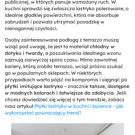
publicznej, w których panuje wzmożony ruch. W
kuchni sprawdzi się zwłaszcza lastryko polerowane, o
idealnie gładkiej powierzchni, która nie absorbuje
zabrudzeń i pozwala utrzymać posadzkę w
nienagannej czystości.
Osoby zainteresowane podłogą z terrazzo muszą
wziąć pod uwagę, że jest to materiał
chłodny w
dotyku i twardy
, a poszukiwania idealnego wzoru
zajmują zazwyczaj sporo czasu. Mimo zawrotnej
kariery, którą zrobiło terrazzo, wciąż próżno szukać
go w popularnych sklepach. W niektórych
przypadkach warto pójść na kompromis i sięgnąć po
płytki imitujące lastryko
– znacznie
tańsze, dostępne
w modnych kolorach i łatwiejsze do zdobycia
. Jeśli
chcesz dowiedzieć się więcej o tym trendzie, zobacz
nasz artykuł
Płytki lastryko w kuchni i łazience – jak
wykorzystać powracający trend?