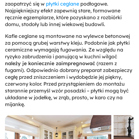
zaopatrzyć się w
płytki ceglane
podłogowe.
Najpiękniejszy efekt zapewnią stare, formowane
ręcznie egzemplarze, które pozyskano z rozbiórki
domu, stodoły lub innej wiekowej budowli.
Kafle ceglane są montowane na wylewce betonowej
za pomocą grubej warstwy kleju. Podobnie jak płytki
ceramiczne wymagają fugowania. Ze względu na
ryzyko zabrudzenia i panującą w kuchni wilgoć
należy je koniecznie zaimpregnować
(razem z
fugami). Odpowiednio dobrany preparat zabezpieczy
cegłę przed zniszczeniem i wydobędzie jej piękny,
czerwony kolor. Przed przystąpieniem do montażu
starannie przemyśl wzór posadzki – płytki mogą być
układane w jodełkę, w zrąb, prosto, w karo czy na
mijankę.