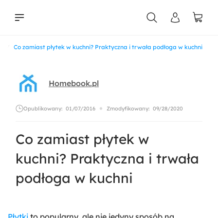
ia
Co zamiast płytek w kuchni? Praktyczna i trwała podłoga w kuchni
liści
Homebook.pl
Opublikowany:
01/07/2016
Zmodyfikowany:
09/28/2020
Co zamiast płytek w
kuchni? Praktyczna i trwała
podłoga w kuchni
Płytki
to popularny, ale nie jedyny sposób na