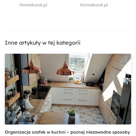
czy warto
trendy i
Homebook.pl
Homebook.pl
się na nią
inspiracje
zdecydować?
podłogowe
w 2020 roku
Inne artykuły w tej kategorii
Organizacja szafek w kuchni – poznaj niezawodne sposoby