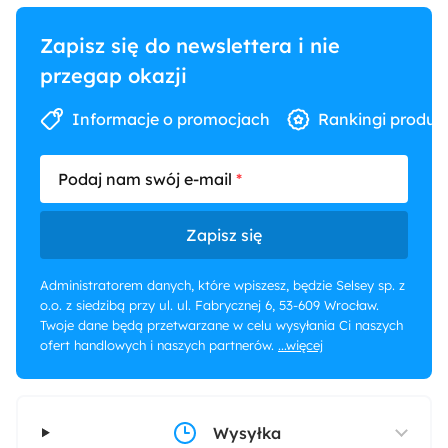
Zapisz się do newslettera i nie
przegap okazji
Informacje o promocjach
Rankingi produk
Podaj nam swój e-mail
Zapisz się
Administratorem danych, które wpiszesz, będzie Selsey sp. z
o.o. z siedzibą przy ul. ul. Fabrycznej 6, 53-609 Wrocław.
Twoje dane będą przetwarzane w celu wysyłania Ci naszych
ofert handlowych i naszych partnerów.
...więcej
Wysyłka