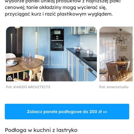
wyborze paneli unikaj produktów z najniższej półki
cenowej; tanie okładziny mogą wycierać się,
przyciągać kurz i razić plastikowym wyglądem.
Fot. KANDO ARCHITECTS
Fot. ememstudio
Zobacz panele podłogowe do 200 zł >>
Podłoga w kuchni z lastryko