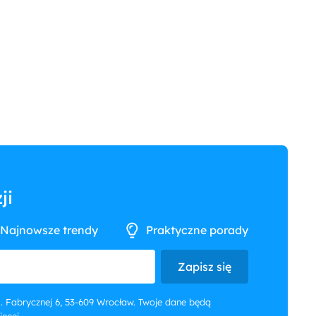
ji
Najnowsze trendy
Praktyczne porady
Zapisz się
 ul. Fabrycznej 6, 53-609 Wrocław. Twoje dane będą