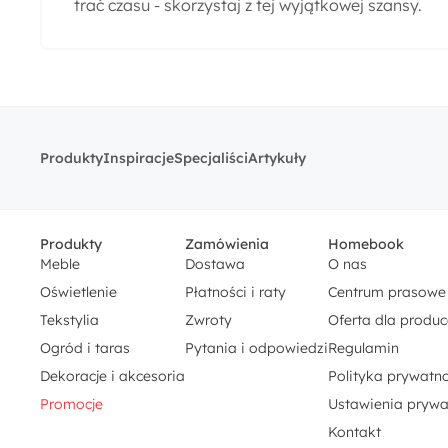
trać czasu - skorzystaj z tej wyjątkowej szansy.
Produkty
Inspiracje
Specjaliści
Artykuły
Produkty
Zamówienia
Homebook
Meble
Dostawa
O nas
Oświetlenie
Płatności i raty
Centrum prasowe
Tekstylia
Zwroty
Oferta dla produ
Ogród i taras
Pytania i odpowiedzi
Regulamin
Dekoracje i akcesoria
Polityka prywatno
Promocje
Ustawienia prywa
Kontakt