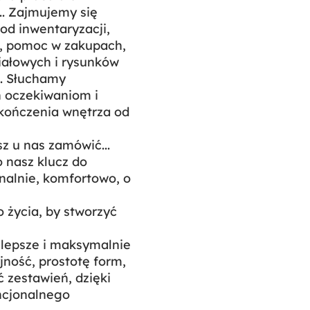
.. Zajmujemy się
od inwentaryzacji,
D, pomoc w zakupach,
iałowych i rysunków
. Słuchamy
h oczekiwaniom i
kończenia wnętrza od
sz u nas zamówić...
 nasz klucz do
onalnie, komfortowo, o
 życia, by stworzyć
jlepsze i maksymalnie
ność, prostotę form,
 zestawień, dzięki
ncjonalnego