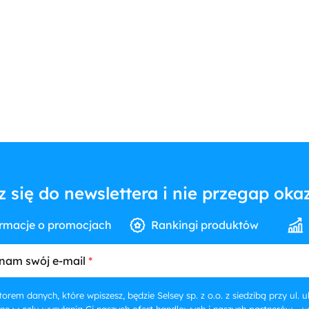
z się do newslettera i nie przegap okaz
rmacje o promocjach
Rankingi produktów
nam swój e-mail
orem danych, które wpiszesz, będzie Selsey sp. z o.o. z siedzibą przy ul.