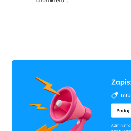
charakteru...
Zapis
Info
Podaj 
Administrat