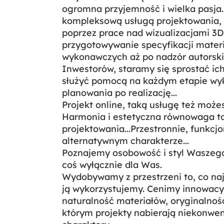
ogromna przyjemność i wielka pasja.
kompleksową usługą projektowania, 
poprzez prace nad wizualizacjami 3
przygotowywanie specyfikacji mater
wykonawczych aż po nadzór autorski
Inwestorów, staramy się sprostać ic
służyć pomocą na każdym etapie wy
planowania po realizację...
Projekt online, taką usługę też może
Harmonia i estetyczna równowaga to
projektowania...Przestronnie, funkcj
alternatywnym charakterze...
Poznajemy osobowość i styl Waszego
coś wyłącznie dla Was.
Wydobywamy z przestrzeni to, co na
ją wykorzystujemy. Cenimy innowacyj
naturalność materiałów, oryginalność
którym projekty nabierają niekonwe