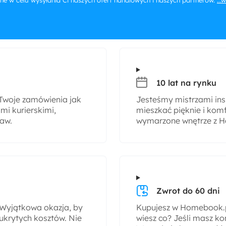
ne w celu wysyłania Ci naszych ofert handlowych i naszych partnerów.
...
10 lat na rynku
woje zamówienia jak
Jesteśmy mistrzami insp
i kurierskimi,
mieszkać pięknie i komf
taw.
wymarzone wnętrze z H
Zwrot do 60 dni
! Wyjątkowa okazja, by
Kupujesz w Homebook.pl
ukrytych kosztów. Nie
wiesz co? Jeśli masz ko